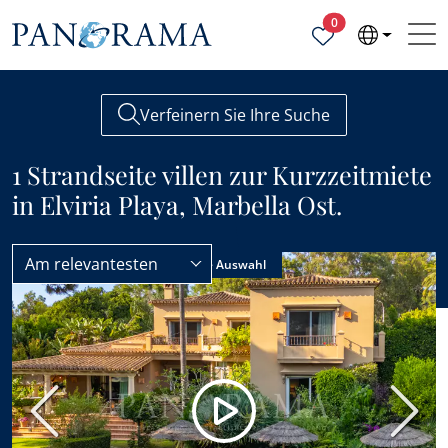
Ausgewählte Objek
0
Verfeinern Sie Ihre Suche
1 Strandseite villen zur Kurzzeitmiete
in Elviria Playa, Marbella Ost.
Am relevantesten
Villen
Strandseite
Alleinagentur
Unsere Auswahl
Vorherige
Nächs