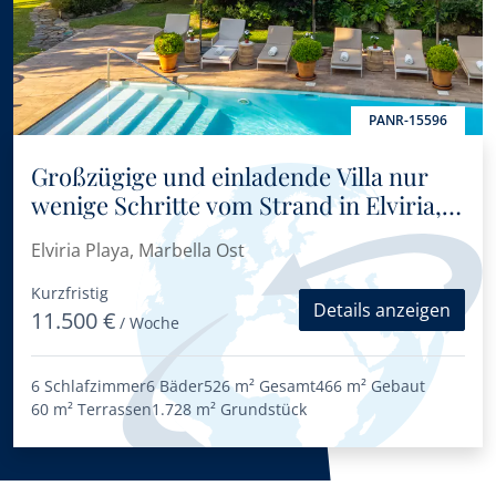
PANR-15596
Großzügige und einladende Villa nur
wenige Schritte vom Strand in Elviria,
östliches Marbella entfernt
Elviria Playa, Marbella Ost
Kurzfristig
Details anzeigen
11.500 €
/ Woche
6 Schlafzimmer
6 Bäder
526 m²
Gesamt
466 m²
Gebaut
60 m²
Terrassen
1.728 m²
Grundstück