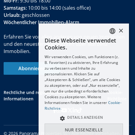
Mo-Fr:
9:30 bis 18:00
Samstags:
10:00 bis 14:00 (sales office)
Urlaub:
geschlossen
Wöchentlicher Immobilien-Alarm
×
Erfahren Sie vor allen anderen von neuen Immobilien
Diese Webseite verwendet
ENGLISH
und den neuesten Nachrichten über Marbella
Cookies.
Immobilien.
ESPAÑOL
Wir verwenden Cookies, um Funktionen (z.
DEUTSCH
B. Favoriten) zu aktivieren, Ihre Erfahrung
Abonnieren
zu verbessern und Inhalte zu
FRANÇAIS
personalisieren. Klicken Sie auf
NEDERLANDS
„Akzeptieren & Schließen“, um alle Cookies
zu akzeptieren, oder auf „Nur essenzielle“,
um nur die unbedingt erforderlichen
Rechtliche und regulatorische
Datenschutz-
Cookie-
Cookies zu akzeptieren. Weitere
Informationen
Bestimmungen
Richtlinie
Informationen finden Sie in unserer
Cookie-
Richtlinie.
DETAILS ANZEIGEN
NUR ESSENZIELLE
© 2026 Panorama Properties SL - Alle Rechte vorbehalten.