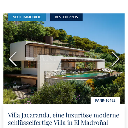
NEUE IMMOBILIE
BESTEN PREIS
Vorherige
Nächs
PANR-16492
Villa Jacaranda, eine luxuriöse moderne
schlüsselfertige Villa in El Madroñal