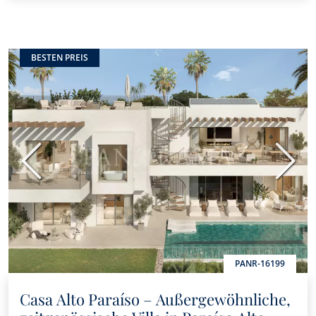
BESTEN PREIS
Vorherige
Nächs
PANR-16199
Casa Alto Paraíso – Außergewöhnliche,