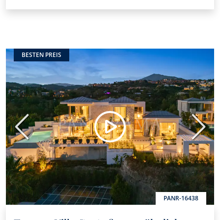
BESTEN PREIS
Vorherige
Nächs
PANR-16438