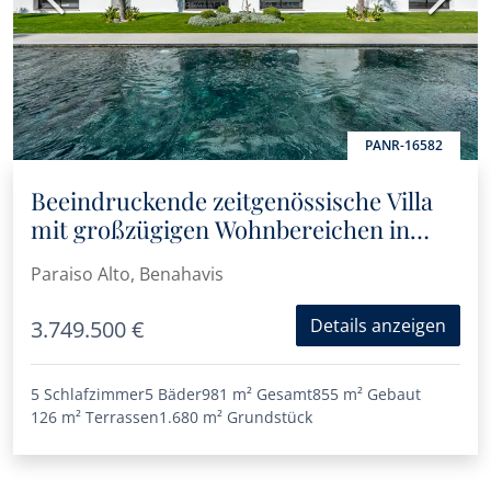
PANR-16582
Beeindruckende zeitgenössische Villa
mit großzügigen Wohnbereichen in
Paraíso Alto, Benahavís
Paraiso Alto, Benahavis
Details anzeigen
3.749.500 €
5 Schlafzimmer
5 Bäder
981 m²
Gesamt
855 m²
Gebaut
126 m²
Terrassen
1.680 m²
Grundstück