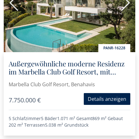
Vorherige
Nächs
PANR-16228
Außergewöhnliche moderne Residenz
im Marbella Club Golf Resort, mit
atemberaubendem Panoramablick
Marbella Club Golf Resort, Benahavis
Details anzeigen
7.750.000 €
5 Schlafzimmer
5 Bäder
1.071 m²
Gesamt
869 m²
Gebaut
202 m²
Terrassen
5.038 m²
Grundstück