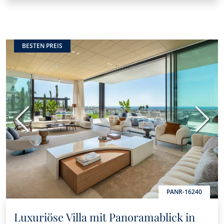
BESTEN PREIS
Vorherige
Nächs
PANR-16240
Luxuriöse Villa mit Panoramablick in