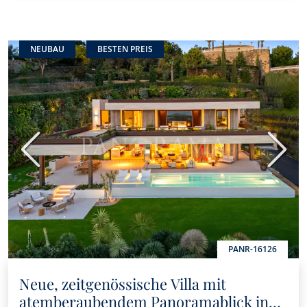
NEUBAU
BESTEN PREIS
Vorherige
Nächs
PANR-16126
Neue, zeitgenössische Villa mit
atemberaubendem Panoramablick in