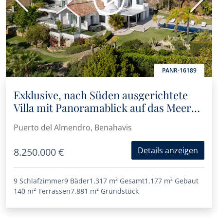
Vorherige
Nächs
PANR-16189
Exklusive, nach Süden ausgerichtete
Villa mit Panoramablick auf das Meer
und die Berge in Puerto del Almendro,
Puerto del Almendro, Benahavis
Benahavís
Details anzeigen
8.250.000 €
9 Schlafzimmer
9 Bäder
1.317 m²
Gesamt
1.177 m²
Gebaut
140 m²
Terrassen
7.881 m²
Grundstück