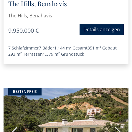
The Hills, Benahavís
The Hills, Benahavis
Details anzeigen
9.950.000 €
7 Schlafzimmer
7 Bäder
1.144 m²
Gesamt
851 m²
Gebaut
293 m²
Terrassen
1.379 m²
Grundstück
BESTEN PREIS