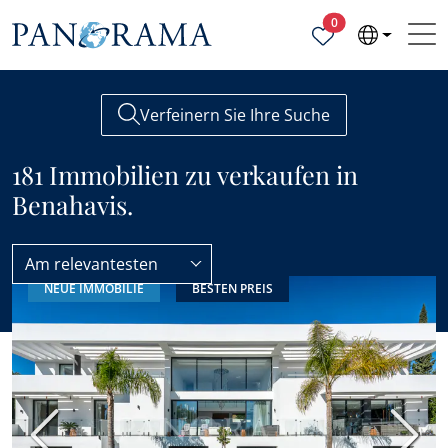
Ausgewählte Objek
0
Verfeinern Sie Ihre Suche
181 Immobilien zu verkaufen in
Benahavis.
Am relevantesten
NEUE IMMOBILIE
BESTEN PREIS
Alle Immobilien zum Verkauf
Benahavis
Vorherige
Nächs