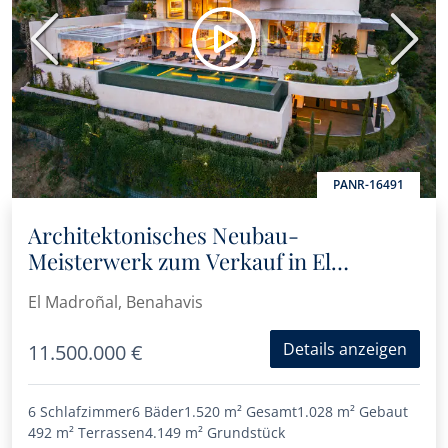
Vorherige
Nächs
PANR-16491
Architektonisches Neubau-
Meisterwerk zum Verkauf in El
Madroñal, Benahavís
El Madroñal, Benahavis
Details anzeigen
11.500.000 €
6 Schlafzimmer
6 Bäder
1.520 m²
Gesamt
1.028 m²
Gebaut
492 m²
Terrassen
4.149 m²
Grundstück