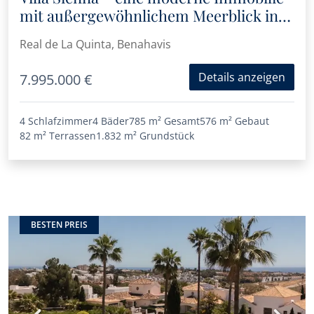
mit außergewöhnlichem Meerblick in
Real de la Quinta
Real de La Quinta, Benahavis
Details anzeigen
7.995.000 €
4 Schlafzimmer
4 Bäder
785 m²
Gesamt
576 m²
Gebaut
82 m²
Terrassen
1.832 m²
Grundstück
BESTEN PREIS