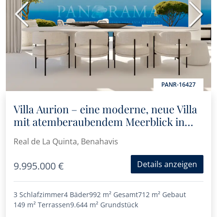
Vorherige
Nächs
PANR-16427
Villa Aurion – eine moderne, neue Villa
mit atemberaubendem Meerblick in
Real de La Quinta
Real de La Quinta, Benahavis
Details anzeigen
9.995.000 €
3 Schlafzimmer
4 Bäder
992 m²
Gesamt
712 m²
Gebaut
149 m²
Terrassen
9.644 m²
Grundstück