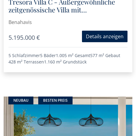
Tresora Villa C - Außergewöhnliche
zeitgenössische Villa mit
Panoramablick in Benahavís
Benahavis
Details anzeigen
5.195.000 €
5 Schlafzimmer
5 Bäder
1.005 m²
Gesamt
577 m²
Gebaut
428 m²
Terrassen
1.160 m²
Grundstück
NEUBAU
BESTEN PREIS