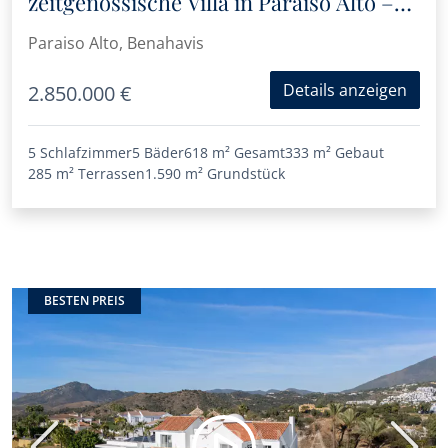
zeitgenössische Villa in Paraíso Alto –
derzeit im Bau
Paraiso Alto, Benahavis
Details anzeigen
2.850.000 €
5 Schlafzimmer
5 Bäder
618 m²
Gesamt
333 m²
Gebaut
285 m²
Terrassen
1.590 m²
Grundstück
BESTEN PREIS