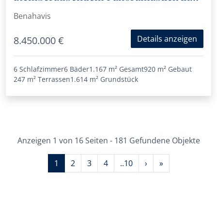
Benahavís
Benahavis
Details anzeigen
8.450.000 €
6 Schlafzimmer
6 Bäder
1.167 m²
Gesamt
920 m²
Gebaut
247 m²
Terrassen
1.614 m²
Grundstück
Anzeigen 1 von 16 Seiten - 181 Gefundene Objekte
1
2
3
4
..10
›
»