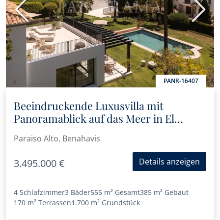
Vorherige
Nächs
PANR-16407
Beeindruckende Luxusvilla mit
Panoramablick auf das Meer in El
Paraíso Alto, Benahavís
Paraiso Alto, Benahavis
Details anzeigen
3.495.000 €
4 Schlafzimmer
3 Bäder
555 m²
Gesamt
385 m²
Gebaut
170 m²
Terrassen
1.700 m²
Grundstück