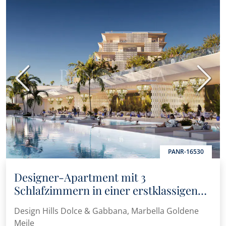
Vorherige
Nächs
PANR-16530
Designer-Apartment mit 3
Schlafzimmern in einer erstklassigen
Luxuswohnanlage
Design Hills Dolce & Gabbana, Marbella Goldene
Meile