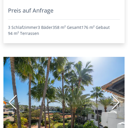
Preis auf Anfrage
3 Schlafzimmer
3 Bäder
358 m²
Gesamt
176 m²
Gebaut
94 m²
Terrassen
Vorherige
Nächs