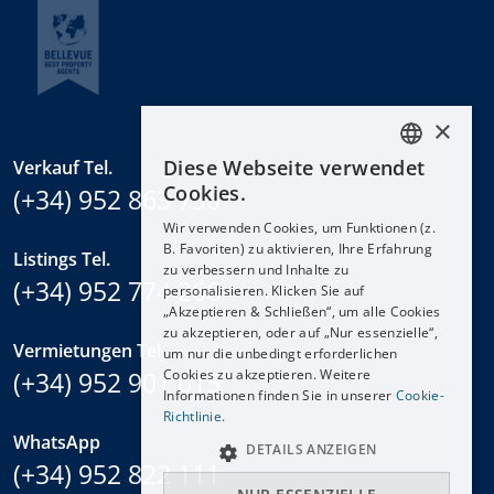
×
Diese Webseite verwendet
Verkauf Tel.
ENGLISH
Cookies.
(+34) 952 863 750
ESPAÑOL
Wir verwenden Cookies, um Funktionen (z.
DEUTSCH
B. Favoriten) zu aktivieren, Ihre Erfahrung
Listings Tel.
zu verbessern und Inhalte zu
FRANÇAIS
(+34) 952 774 266
personalisieren. Klicken Sie auf
NEDERLANDS
„Akzeptieren & Schließen“, um alle Cookies
zu akzeptieren, oder auf „Nur essenzielle“,
Vermietungen Tel.
um nur die unbedingt erforderlichen
(+34) 952 901 015
Cookies zu akzeptieren. Weitere
Informationen finden Sie in unserer
Cookie-
Richtlinie.
WhatsApp
DETAILS ANZEIGEN
(+34) 952 822 111