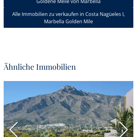
Goldene Meile von Marbella
Alle Immobilien zu verkaufen in Costa Nagüeles I,
Marbella Golden Mile
Ähnliche Immobilien
Vorherige
Nächs