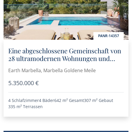
PANR-14357
Eine abgeschlossene Gemeinschaft von
28 ultramodernen Wohnungen und
Penthäusern am Goldenen Meile
Earth Marbella, Marbella Goldene Meile
5.350.000 €
4 Schlafzimmer
4 Bäder
642 m²
Gesamt
307 m²
Gebaut
335 m²
Terrassen