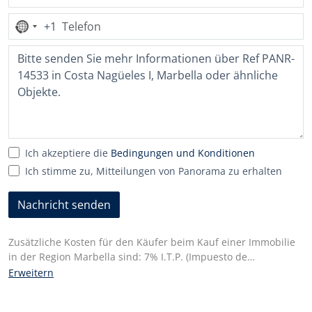
+1
Kein
Land
ausgewählt
Ich akzeptiere die
Bedingungen und Konditionen
Ich stimme zu, Mitteilungen von Panorama zu erhalten
Nachricht senden
Zusätzliche Kosten für den Käufer beim Kauf einer Immobilie
in der Region Marbella sind: 7% I.T.P. (Impuesto de
Transmisiones Patrimoniales) für alle wiederverkauften
Erweitern
Immobilien oder 10% Mehrwertsteuer und 1,2%
Stempelsteuer für neue Immobilien, die von einem Bauträger