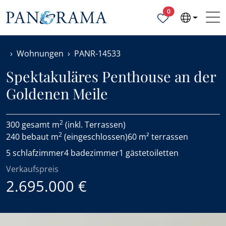
Ausgewählte Objek
0
Wohnungen
PANR-14533
Spektakuläres Penthouse an der
Goldenen Meile
2
300 gesamt m
(inkl. Terrassen)
2
240 bebaut m
(eingeschlossen)
60 m² terrassen
5 schlafzimmer
4 badezimmer
1 gästetoiletten
Verkaufspreis
2.695.000 €