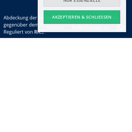
NUR ESSENZIELLE
AKZEPTIEREN & SCHLIESSEN
Abdeckung der Golden Mile von Marbella mit Büros
gegenüber dem Marbella Club und am Puente Romano.
Kontakt
Rufen Sie uns an
Reguliert von
RICS
.
Bürozeiten
Mo-Fr:
9:30 bis 18:00
Samstags:
10:00 bis 14:00 (sales office)
Urlaub:
geschlossen
Wöchentlicher Immobilien-Alarm
Erfahren Sie vor allen anderen von neuen Immobilien
und den neuesten Nachrichten über Marbella
Immobilien.
Abonnieren