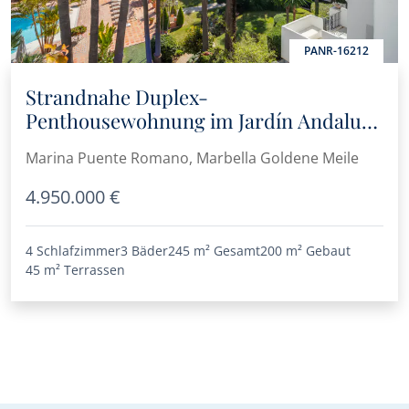
PANR-16212
Strandnahe Duplex-
Penthousewohnung im Jardín Andaluz
in Marina Puente Romano
Marina Puente Romano, Marbella Goldene Meile
4.950.000 €
4 Schlafzimmer
3 Bäder
245 m²
Gesamt
200 m²
Gebaut
45 m²
Terrassen