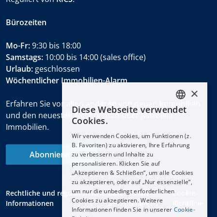
Bürozeiten
Mo-Fr:
9:30 bis 18:00
Samstags:
10:00 bis 14:00 (sales office)
Urlaub:
geschlossen
Wöchentlicher Immobilien-Alarm
×
Erfahren Sie vor allen anderen von neuen Immobilien
Diese Webseite verwendet
ENGLISH
und den neuesten Nachrichten über Marbella
Cookies.
Immobilien.
ESPAÑOL
Wir verwenden Cookies, um Funktionen (z.
DEUTSCH
B. Favoriten) zu aktivieren, Ihre Erfahrung
Abonnieren
zu verbessern und Inhalte zu
FRANÇAIS
personalisieren. Klicken Sie auf
NEDERLANDS
„Akzeptieren & Schließen“, um alle Cookies
zu akzeptieren, oder auf „Nur essenzielle“,
um nur die unbedingt erforderlichen
Rechtliche und regulatorische
Datenschutz-
Cookie-
Cookies zu akzeptieren. Weitere
Informationen
Bestimmungen
Richtlinie
Informationen finden Sie in unserer
Cookie-