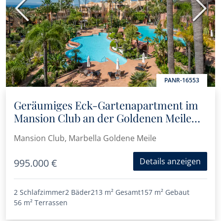
Vorherige
Nächs
PANR-16553
Geräumiges Eck-Gartenapartment im
Mansion Club an der Goldenen Meile
von Marbella
Mansion Club, Marbella Goldene Meile
Details anzeigen
995.000 €
2 Schlafzimmer
2 Bäder
213 m²
Gesamt
157 m²
Gebaut
56 m²
Terrassen