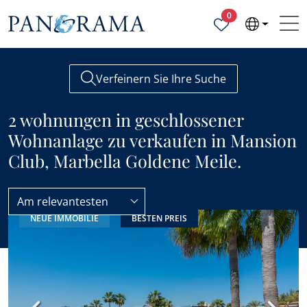
Ausgewählte Objek
0
Verfeinern Sie Ihre Suche
2 wohnungen in geschlossener
Wohnanlage zu verkaufen in Mansion
Club, Marbella Goldene Meile.
Am relevantesten
NEUE IMMOBILIE
BESTEN PREIS
Wohnungen
Geschlossene Gemeinschaft