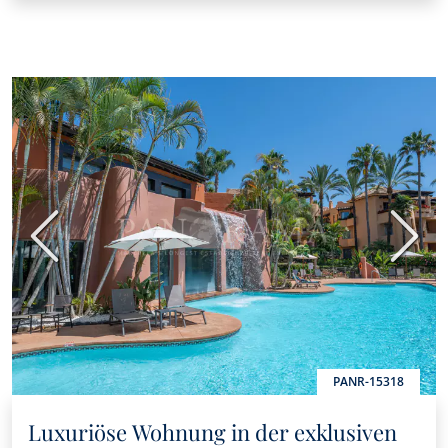
Vorherige
Nächs
PANR-15318
Luxuriöse Wohnung in der exklusiven