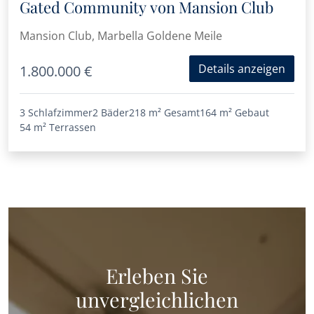
Gated Community von Mansion Club
Mansion Club, Marbella Goldene Meile
Details anzeigen
1.800.000 €
3 Schlafzimmer
2 Bäder
218 m²
Gesamt
164 m²
Gebaut
54 m²
Terrassen
Erleben Sie
unvergleichlichen