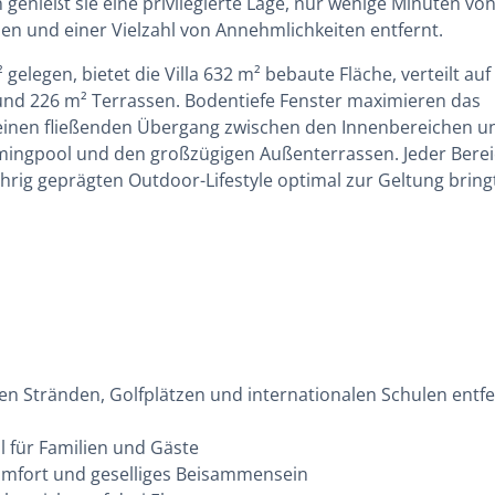
genießt sie eine privilegierte Lage, nur wenige Minuten vo
len und einer Vielzahl von Annehmlichkeiten entfernt.
elegen, bietet die Villa 632 m² bebaute Fläche, verteilt auf
nd 226 m² Terrassen. Bodentiefe Fenster maximieren das
einen fließenden Übergang zwischen den Innenbereichen u
mingpool und den großzügigen Außenterrassen. Jeder Bere
ährig geprägten Outdoor-Lifestyle optimal zur Geltung bring
n Stränden, Golfplätzen und internationalen Schulen entfe
l für Familien und Gäste
Komfort und geselliges Beisammensein