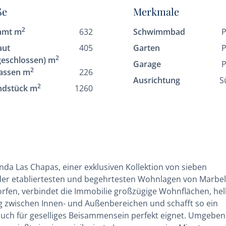
ße
Merkmale
2
amt m
632
Schwimmbad
P
aut
405
Garten
P
2
geschlossen) m
Garage
P
2
assen m
226
Ausrichtung
S
2
ndstück m
1260
enda Las Chapas, einer exklusiven Kollektion von sieben
der etabliertesten und begehrtesten Wohnlagen von Marbel
orfen, verbindet die Immobilie großzügige Wohnflächen, hel
 zwischen Innen- und Außenbereichen und schafft so ein
 auch für geselliges Beisammensein perfekt eignet. Umgebe