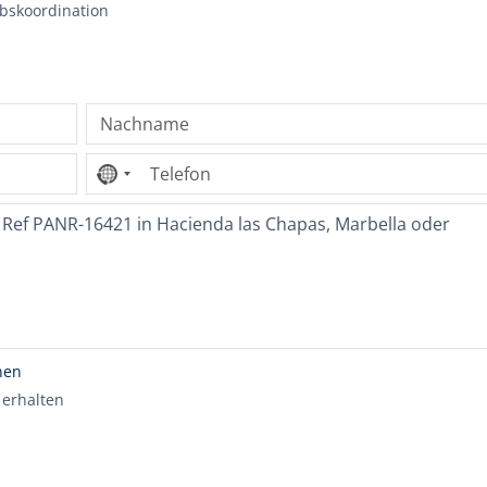
ebskoordination
Kein
Land
ausgewählt
nen
 erhalten