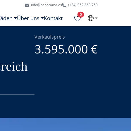
info@panorama.es
(+34) 952 863 750
Ausgewählte Objekte
0
fäden
Über uns
Kontakt
Verkaufspreis
3.595.000 €
reich