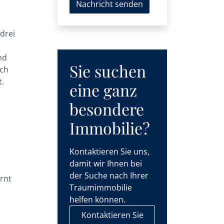
n
Nachricht senden
 drei
nd
Sie suchen
ich
t.
eine ganz
besondere
Immobilie?
Kontaktieren Sie uns,
damit wir Ihnen bei
der Suche nach Ihrer
rnt
Traumimmobilie
helfen können.
Kontaktieren Sie