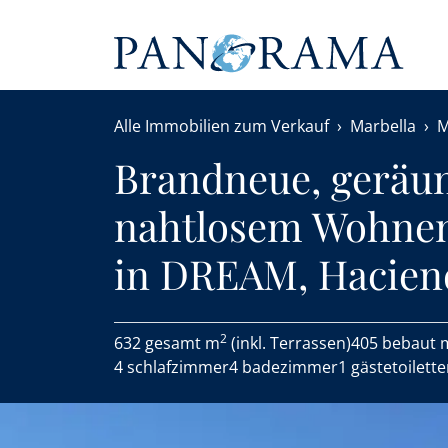
Alle Immobilien zum Verkauf
Marbella
M
Brandneue, geräum
nahtlosem Wohnen
in DREAM, Hacien
2
632 gesamt m
(inkl. Terrassen)
405 bebaut 
4 schlafzimmer
4 badezimmer
1 gästetoilett