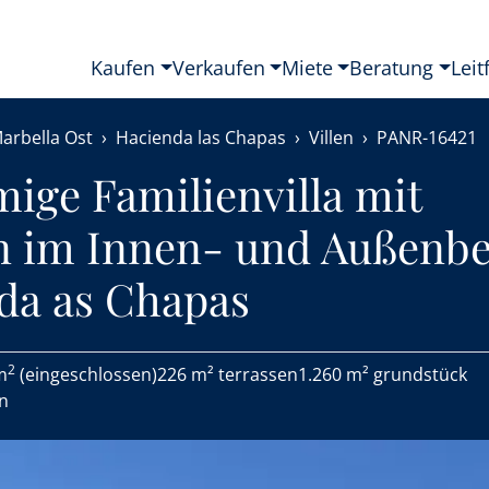
Kaufen
Verkaufen
Miete
Beratung
Leit
arbella Ost
Hacienda las Chapas
Villen
PANR-16421
ige Familienvilla mit
 im Innen- und Außenbe
da as Chapas
2
m
(eingeschlossen)
226 m² terrassen
1.260 m² grundstück
en