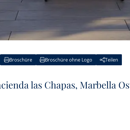
Broschüre
Broschüre ohne Logo
Teilen
acienda las Chapas, Marbella Os