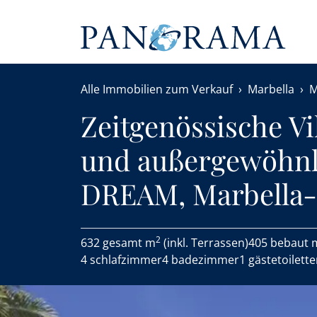
Alle Immobilien zum Verkauf
Marbella
M
Zeitgenössische V
und außergewöhnl
DREAM, Marbella-
2
632 gesamt m
(inkl. Terrassen)
405 bebaut 
4 schlafzimmer
4 badezimmer
1 gästetoilett