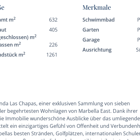
ße
Merkmale
2
amt m
632
Schwimmbad
P
aut
405
Garten
P
2
geschlossen) m
Garage
P
2
assen m
226
Ausrichtung
S
2
ndstück m
1261
ienda Las Chapas, einer exklusiven Sammlung von sieben
der begehrtesten Wohnlagen von Marbella East. Dank ihrer
 die Immobilie wunderschöne Ausblicke über das umliegende
telt ein einzigartiges Gefühl von Offenheit und Verbundenh
ellas besten Stränden, Golfplätzen, internationalen Schule