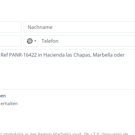
Kein
Land
ausgewählt
nen
 erhalten
r Immobilie in der Region Marbella sind: 7% I.T.P. (Impuesto de