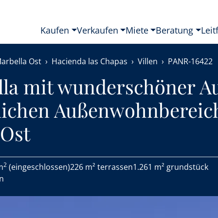
Kaufen
Verkaufen
Miete
Beratung
Leit
arbella Ost
Hacienda las Chapas
Villen
PANR-16422
illa mit wunderschöner A
ichen Außenwohnbereic
Ost
2
m
(eingeschlossen)
226 m² terrassen
1.261 m² grundstück
en