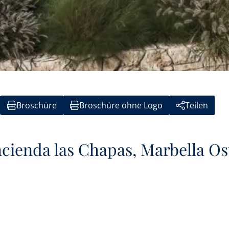
Broschüre
Broschüre ohne Logo
Teilen
acienda las Chapas, Marbella Os