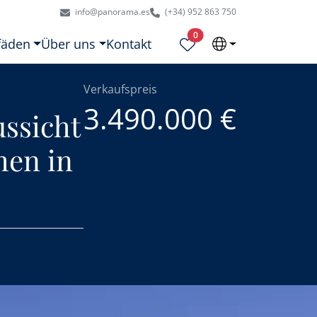
info@panorama.es
(+34) 952 863 750
Ausgewählte Objekte
0
fäden
Über uns
Kontakt
Verkaufspreis
3.490.000 €
ussicht
hen in