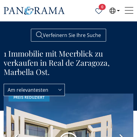
Ausgewählte Objek
0
Verfeinern Sie Ihre Suche
1 Immobilie mit Meerblick zu
verkaufen in Real de Zaragoza,
Marbella Ost.
Am relevantesten
PREIS REDUZIERT
Real de Zaragoza
Meerblick