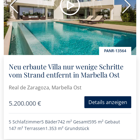
Vorherige
Nächs
PANR-13564
Neu erbaute Villa nur wenige Schritte
vom Strand entfernt in Marbella Ost
Real de Zaragoza, Marbella Ost
Details anzeigen
5.200.000 €
5 Schlafzimmer
5 Bäder
742 m²
Gesamt
595 m²
Gebaut
147 m²
Terrassen
1.353 m²
Grundstück