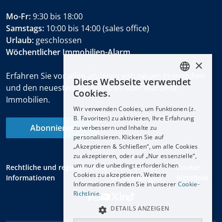
Mo-Fr:
9:30 bis 18:00
Samstags:
10:00 bis 14:00 (sales office)
Urlaub:
geschlossen
Wöchentlicher Immobilien-Alarm
×
Erfahren Sie vor allen anderen von neuen Immobilien
Diese Webseite verwendet
ENGLISH
und den neuesten Nachrichten über Marbella
Cookies.
Immobilien.
ESPAÑOL
Wir verwenden Cookies, um Funktionen (z.
DEUTSCH
B. Favoriten) zu aktivieren, Ihre Erfahrung
Abonnieren
zu verbessern und Inhalte zu
FRANÇAIS
personalisieren. Klicken Sie auf
NEDERLANDS
„Akzeptieren & Schließen“, um alle Cookies
zu akzeptieren, oder auf „Nur essenzielle“,
um nur die unbedingt erforderlichen
Rechtliche und regulatorische
Datenschutz-
Cookie-
Cookies zu akzeptieren. Weitere
Informationen
Bestimmungen
Richtlinie
Informationen finden Sie in unserer
Cookie-
Richtlinie.
DETAILS ANZEIGEN