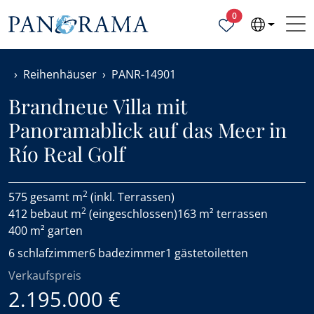
Ausgewählte Objek
0
Reihenhäuser
PANR-14901
Brandneue Villa mit
Panoramablick auf das Meer in
Río Real Golf
2
575 gesamt m
(inkl. Terrassen)
2
412 bebaut m
(eingeschlossen)
163 m² terrassen
400 m² garten
6 schlafzimmer
6 badezimmer
1 gästetoiletten
Verkaufspreis
2.195.000 €