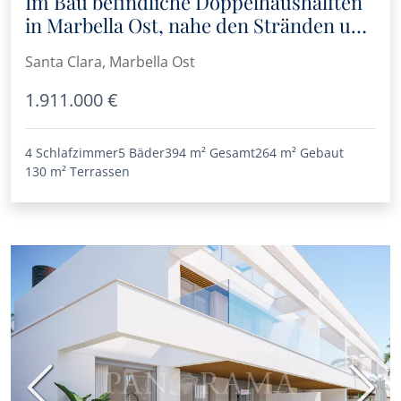
Im Bau befindliche Doppelhaushälften
in Marbella Ost, nahe den Stränden und
der Stadt
Santa Clara, Marbella Ost
1.911.000 €
4 Schlafzimmer
5 Bäder
394 m²
Gesamt
264 m²
Gebaut
130 m²
Terrassen
Vorherige
Nächs