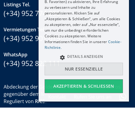
B. Favoriten) zu aktivieren, Ihre Erfahrung
Listings Tel.
zu verbessern und Inhalte zu
FRANÇAIS
(+34) 952 774 266
personalisieren. Klicken Sie auf
NEDERLANDS
„Akzeptieren & Schließen“, um alle Cookies
zu akzeptieren, oder auf „Nur essenzielle“,
Vermietungen Tel.
um nur die unbedingt erforderlichen
(+34) 952 901 015
Cookies zu akzeptieren. Weitere
Informationen finden Sie in unserer
Cookie-
Richtlinie.
WhatsApp
DETAILS ANZEIGEN
(+34) 952 822 111
NUR ESSENZIELLE
AKZEPTIEREN & SCHLIESSEN
Abdeckung der Golden Mile von Marbella mit Büros
gegenüber dem Marbella Club und am Puente Romano.
Kontakt
Rufen Sie uns an
Reguliert von
RICS
.
Bürozeiten
Mo-Fr:
9:30 bis 18:00