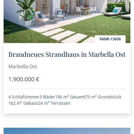
PANR-13606
Brandneues Strandhaus in Marbella Ost
Marbella Ost
1.900.000 €
4 Schlafzimmer
3 Bäder
186 m²
Gesamt
75 m²
Grundstück
162 m²
Gebaut
24 m²
Terrassen