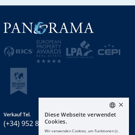
×
Diese Webseite verwendet
Verkauf Tel.
ENGLISH
Cookies.
(+34) 952 863 750
ESPAÑOL
Wir verwenden Cookies, um Funktionen (z.
DEUTSCH