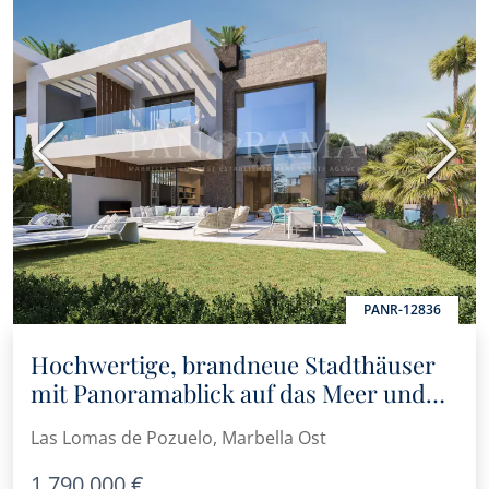
Vorherige
Nächs
PANR-12836
Hochwertige, brandneue Stadthäuser
mit Panoramablick auf das Meer und
24-Stunden-Sicherheitsdienst
Las Lomas de Pozuelo, Marbella Ost
1.790.000 €