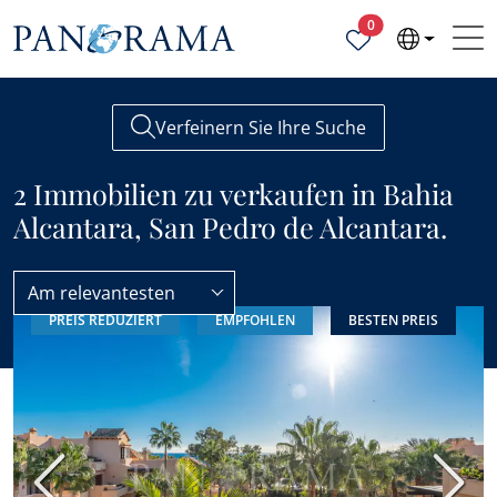
Ausgewählte Objek
0
Verfeinern Sie Ihre Suche
2 Immobilien zu verkaufen in Bahia
Alcantara, San Pedro de Alcantara.
Am relevantesten
PREIS REDUZIERT
EMPFOHLEN
BESTEN PREIS
San Pedro de Alcantara
Bahia Alcantara
Vorherige
Nächs