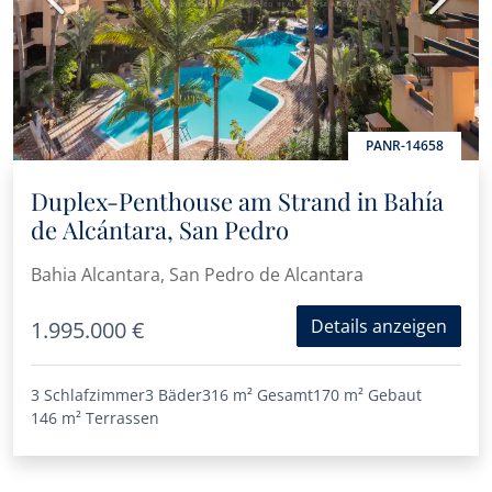
PANR-14658
Duplex-Penthouse am Strand in Bahía
de Alcántara, San Pedro
Bahia Alcantara, San Pedro de Alcantara
Details anzeigen
1.995.000 €
3 Schlafzimmer
3 Bäder
316 m²
Gesamt
170 m²
Gebaut
146 m²
Terrassen