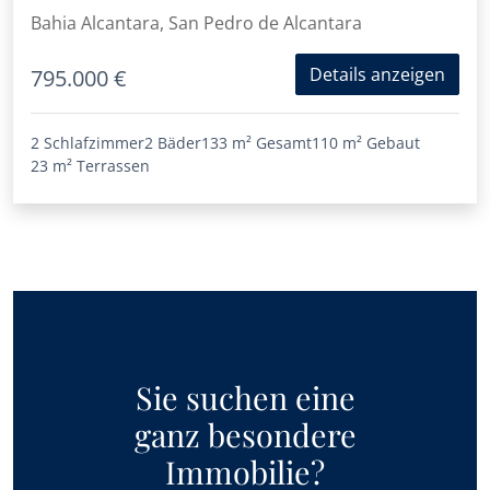
Strand von San Pedro entfernt
Bahia Alcantara, San Pedro de Alcantara
Details anzeigen
795.000 €
2 Schlafzimmer
2 Bäder
133 m²
Gesamt
110 m²
Gebaut
23 m²
Terrassen
Sie suchen eine
ganz besondere
Immobilie?