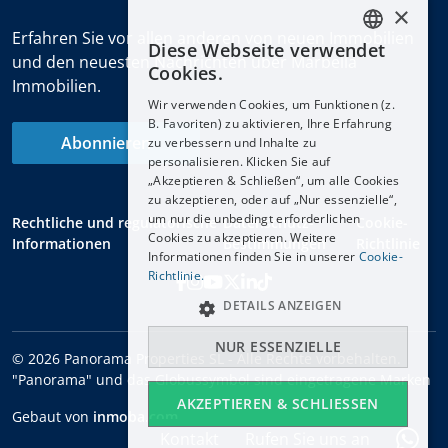
×
Erfahren Sie vor allen anderen von neuen Immobilien
Diese Webseite verwendet
ENGLISH
und den neuesten Nachrichten über Marbella
Cookies.
Immobilien.
ESPAÑOL
Wir verwenden Cookies, um Funktionen (z.
DEUTSCH
B. Favoriten) zu aktivieren, Ihre Erfahrung
Abonnieren
zu verbessern und Inhalte zu
FRANÇAIS
personalisieren. Klicken Sie auf
NEDERLANDS
„Akzeptieren & Schließen“, um alle Cookies
zu akzeptieren, oder auf „Nur essenzielle“,
um nur die unbedingt erforderlichen
Rechtliche und regulatorische
Datenschutz-
Cookie-
Cookies zu akzeptieren. Weitere
Informationen
Bestimmungen
Richtlinie
Informationen finden Sie in unserer
Cookie-
Richtlinie.
DETAILS ANZEIGEN
NUR ESSENZIELLE
© 2026 Panorama Properties SL - Alle Rechte vorbehalten.
"Panorama" und das Globussymbol sind eingetragene Marken
AKZEPTIEREN & SCHLIESSEN
Gebaut von
inmoba.com
Kontakt
Rufen Sie uns an