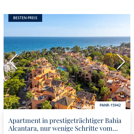
BESTEN PREIS
Vorherige
Nächs
PANR-15942
Apartment in prestigeträchtiger Bahia
Alcantara, nur wenige Schritte vom