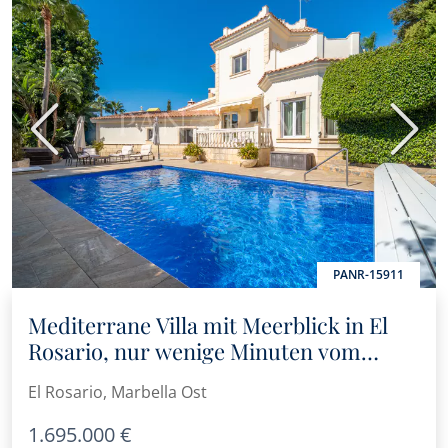
Vorherige
Nächs
PANR-15911
Mediterrane Villa mit Meerblick in El
Rosario, nur wenige Minuten vom
Strand entfernt.
El Rosario, Marbella Ost
1.695.000 €