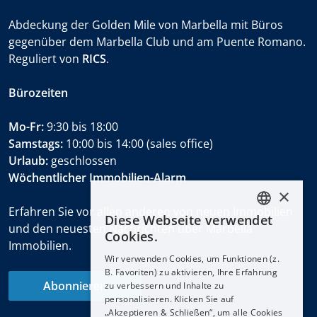
Abdeckung der Golden Mile von Marbella mit Büros
gegenüber dem Marbella Club und am Puente Romano.
Reguliert von
RICS
.
Bürozeiten
Mo-Fr:
9:30 bis 18:00
Samstags:
10:00 bis 14:00 (sales office)
Urlaub:
geschlossen
Wöchentlicher Immobilien-Alarm
×
Erfahren Sie vor allen anderen von neuen Immobilien
Diese Webseite verwendet
ENGLISH
und den neuesten Nachrichten über Marbella
Cookies.
Immobilien.
ESPAÑOL
Wir verwenden Cookies, um Funktionen (z.
DEUTSCH
B. Favoriten) zu aktivieren, Ihre Erfahrung
Abonnieren
zu verbessern und Inhalte zu
FRANÇAIS
personalisieren. Klicken Sie auf
NEDERLANDS
„Akzeptieren & Schließen“, um alle Cookies