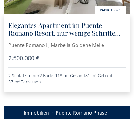
PANR-15871
Elegantes Apartment im Puente
Romano Resort, nur wenige Schritte
vom Strand entfernt
Puente Romano II, Marbella Goldene Meile
2.500.000 €
2 Schlafzimmer
2 Bäder
118 m²
Gesamt
81 m²
Gebaut
37 m²
Terrassen
Immobilien in Puente Romano Phase II