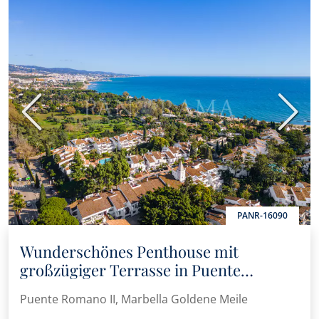
Vorherige
Nächs
PANR-16090
Wunderschönes Penthouse mit
großzügiger Terrasse in Puente
Romano II, im Herzen der Goldenen
Puente Romano II, Marbella Goldene Meile
Meile von Marbella