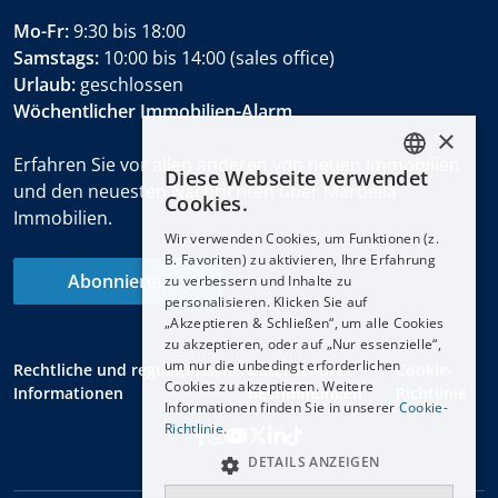
Mo-Fr:
9:30 bis 18:00
Samstags:
10:00 bis 14:00 (sales office)
Urlaub:
geschlossen
Wöchentlicher Immobilien-Alarm
×
Erfahren Sie vor allen anderen von neuen Immobilien
Diese Webseite verwendet
ENGLISH
und den neuesten Nachrichten über Marbella
Cookies.
Immobilien.
ESPAÑOL
Wir verwenden Cookies, um Funktionen (z.
DEUTSCH
B. Favoriten) zu aktivieren, Ihre Erfahrung
Abonnieren
zu verbessern und Inhalte zu
FRANÇAIS
personalisieren. Klicken Sie auf
NEDERLANDS
„Akzeptieren & Schließen“, um alle Cookies
zu akzeptieren, oder auf „Nur essenzielle“,
um nur die unbedingt erforderlichen
Rechtliche und regulatorische
Datenschutz-
Cookie-
Cookies zu akzeptieren. Weitere
Informationen
Bestimmungen
Richtlinie
Informationen finden Sie in unserer
Cookie-
Richtlinie.
DETAILS ANZEIGEN