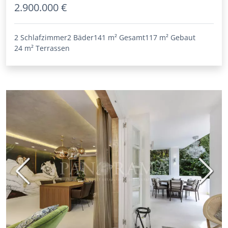
2.900.000 €
2 Schlafzimmer
2 Bäder
141 m²
Gesamt
117 m²
Gebaut
24 m²
Terrassen
Vorherige
Nächs