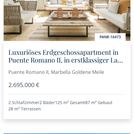
PANR-16473
Luxuriöses Erdgeschossapartment in
Puente Romano II, in erstklassiger Lage
am Strand an Marbellas Goldener Meile
Puente Romano II, Marbella Goldene Meile
2.695.000 €
2 Schlafzimmer
2 Bäder
125 m²
Gesamt
87 m²
Gebaut
28 m²
Terrassen