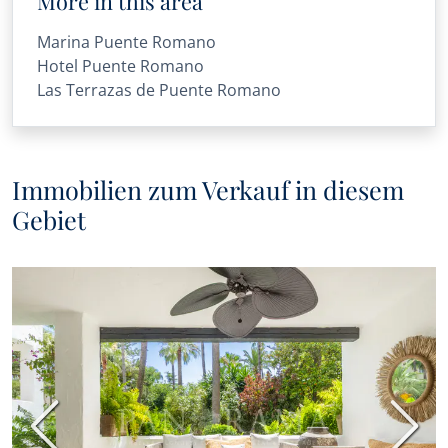
More in this area
Marina Puente Romano
Hotel Puente Romano
Las Terrazas de Puente Romano
Immobilien zum Verkauf in diesem
Gebiet
Vorherige
Nächs