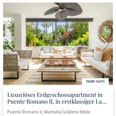
Vorherige
Nächs
PANR-16473
Luxuriöses Erdgeschossapartment in
Puente Romano II, in erstklassiger Lage
am Strand an Marbellas Goldener Meile
Puente Romano II, Marbella Goldene Meile