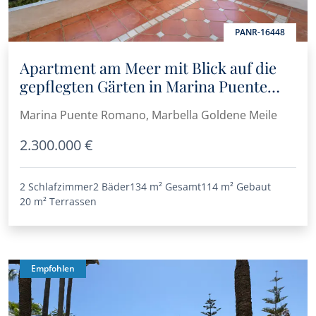
PANR-16448
Apartment am Meer mit Blick auf die
gepflegten Gärten in Marina Puente
Romano
Marina Puente Romano, Marbella Goldene Meile
2.300.000 €
2 Schlafzimmer
2 Bäder
134 m²
Gesamt
114 m²
Gebaut
20 m²
Terrassen
Empfohlen