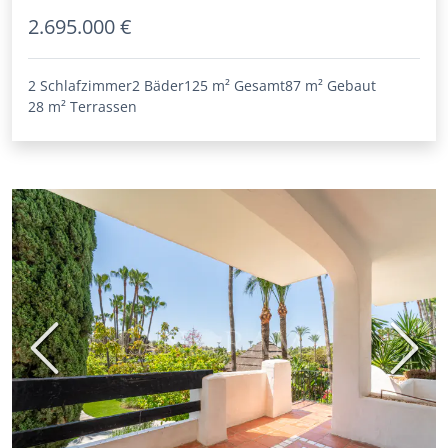
2.695.000 €
2 Schlafzimmer
2 Bäder
125 m²
Gesamt
87 m²
Gebaut
28 m²
Terrassen
Vorherige
Nächs