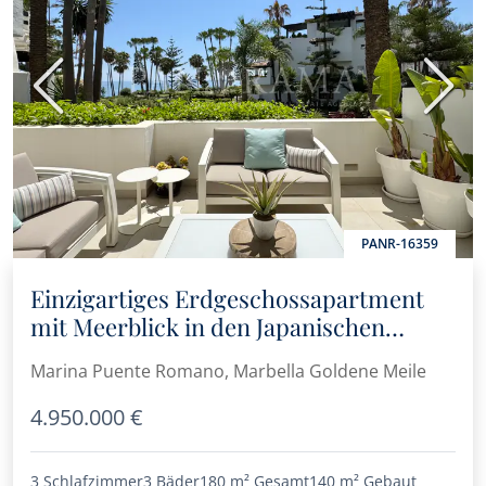
Vorherige
Nächs
PANR-16359
Einzigartiges Erdgeschossapartment
mit Meerblick in den Japanischen
Gärten von Marina Puente Romano
Marina Puente Romano, Marbella Goldene Meile
4.950.000 €
3 Schlafzimmer
3 Bäder
180 m²
Gesamt
140 m²
Gebaut