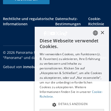
Rechtliche und regulatorische
Datenschutz-
Cookie-
Informationen
Bestimmungen
Richtlinie
×
Diese Webseite verwendet
ENGLISH
Cookies.
ESPAÑOL
© 2026 Panorama Properties SL - Alle Rechte vorbehalten.
Wir verwenden Cookies, um Funktionen (z.
DEUTSCH
"Panorama" und das Globussymbol sind eingetragene Marken
B. Favoriten) zu aktivieren, Ihre Erfahrung
zu verbessern und Inhalte zu
FRANÇAIS
Gebaut von
inmoba.com
personalisieren. Klicken Sie auf
NEDERLANDS
„Akzeptieren & Schließen“, um alle Cookies
zu akzeptieren, oder auf „Nur essenzielle“,
um nur die unbedingt erforderlichen
Cookies zu akzeptieren. Weitere
Informationen finden Sie in unserer
Cookie-
Richtlinie.
DETAILS ANZEIGEN