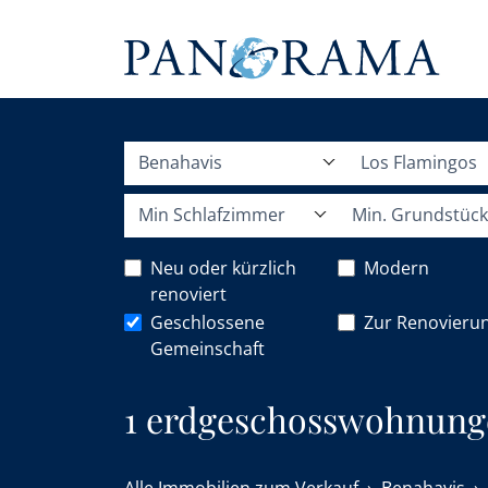
Benahavis
Los Flamingos
Min Schlafzimmer
Min. Grundstück
Neu oder kürzlich
Modern
renoviert
Geschlossene
Zur Renovieru
Gemeinschaft
1 erdgeschosswohnunge
Flamingos, Benahavis.