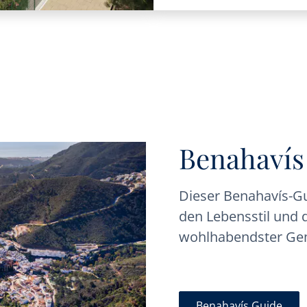
Benahavís
Dieser Benahavís-Gu
den Lebensstil und d
wohlhabendster Ge
Benahavís Guide