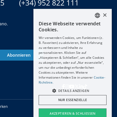
15
(+34) 952 822 111
×
Diese Webseite verwendet
ano.
ENGLISH
Cookies.
ESPAÑOL
Wir verwenden Cookies, um Funktionen (z.
DEUTSCH
B. Favoriten) zu aktivieren, Ihre Erfahrung
zu verbessern und Inhalte zu
FRANÇAIS
personalisieren. Klicken Sie auf
Abonnieren
NEDERLANDS
„Akzeptieren & Schließen“, um alle Cookies
zu akzeptieren, oder auf „Nur essenzielle“,
um nur die unbedingt erforderlichen
Cookies zu akzeptieren. Weitere
Informationen finden Sie in unserer
Cookie-
Richtlinie.
DETAILS ANZEIGEN
NUR ESSENZIELLE
arken
AKZEPTIEREN & SCHLIESSEN