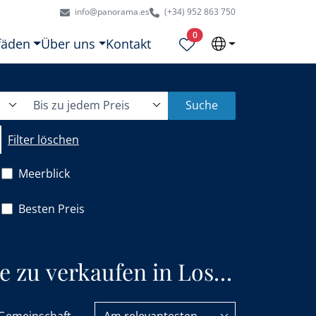
info@panorama.es
(+34) 952 863 750
Ausgewählte Objekte
0
fäden
Über uns
Kontakt
Bis zu jedem Preis
Suche
Filter löschen
Meerblick
Besten Preis
 zu verkaufen in Los