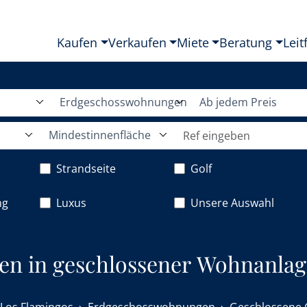
Kaufen
Verkaufen
Miete
Beratung
Leit
Erdgeschosswohnungen
Ab jedem Preis
Mindestinnenfläche
Strandseite
Golf
ng
Luxus
Unsere Auswahl
n in geschlossener Wohnanlage