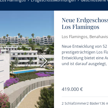
Los Flamingos
Erdgeschosswohnungen
Geschlossene 
Neue Erdgeschoss
Los Flamingos
Los Flamingos, Benahavis
Neue Entwicklung von 52
prestigeträchtigen Los Fl
Entwicklung bietet eine
Nächste
und ist darauf ausgelegt
bieten. Die Wohnungen ve
419.000 €
2 Schlafzimmer
2 Bäder
136 