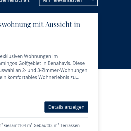
Gemeinschaft
Am relevantesten
wohnung mit Aussicht in
 exklusiven Wohnungen im
amingos Golfgebiet in Benahavís. Diese
 Auswahl an 2- und 3-Zimmer-Wohnungen
, ein komfortables Wohnerlebnis zu
rfügen über...
Details anzeigen
m²
Gesamt
104 m²
Gebaut
32 m²
Terrassen