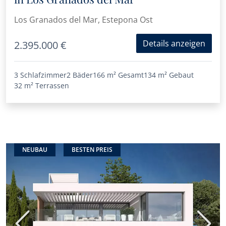
Los Granados del Mar, Estepona Ost
Details anzeigen
2.395.000 €
3 Schlafzimmer
2 Bäder
166 m²
Gesamt
134 m²
Gebaut
32 m²
Terrassen
NEUBAU
BESTEN PREIS