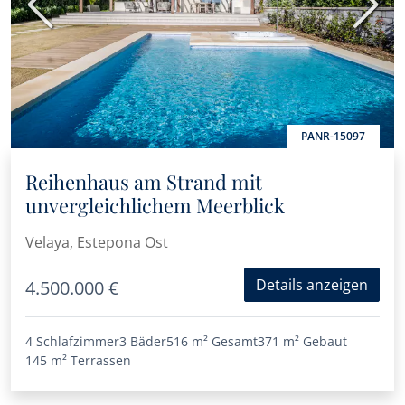
Vorherige
Nächs
PANR-15097
Reihenhaus am Strand mit
unvergleichlichem Meerblick
Velaya, Estepona Ost
Details anzeigen
4.500.000 €
4 Schlafzimmer
3 Bäder
516 m²
Gesamt
371 m²
Gebaut
145 m²
Terrassen