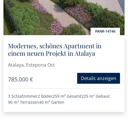
PANR-14746
Modernes, schönes Apartment in
einem neuen Projekt in Atalaya
Atalaya, Estepona Ost
Details anzeigen
785.000 €
3 Schlafzimmer
2 Bäder
259 m²
Gesamt
225 m²
Gebaut
90 m²
Terrassen
40 m²
Garten