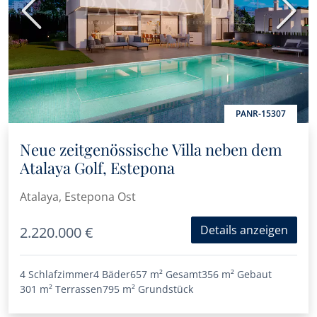
Vorherige
Nächs
PANR-15307
Neue zeitgenössische Villa neben dem
Atalaya Golf, Estepona
Atalaya, Estepona Ost
Details anzeigen
2.220.000 €
4 Schlafzimmer
4 Bäder
657 m²
Gesamt
356 m²
Gebaut
301 m²
Terrassen
795 m²
Grundstück