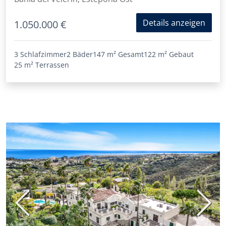
Details anzeigen
1.050.000 €
3 Schlafzimmer
2 Bäder
147 m²
Gesamt
122 m²
Gebaut
25 m²
Terrassen
Vorherige
Nächs