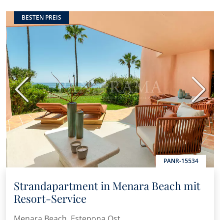
BESTEN PREIS
Vorherige
Nächs
PANR-15534
Strandapartment in Menara Beach mit
Resort-Service
Menara Beach, Estepona Ost