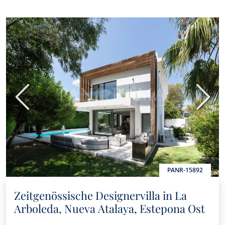
Vorherige
Nächs
PANR-15892
Zeitgenössische Designervilla in La
Arboleda, Nueva Atalaya, Estepona Ost