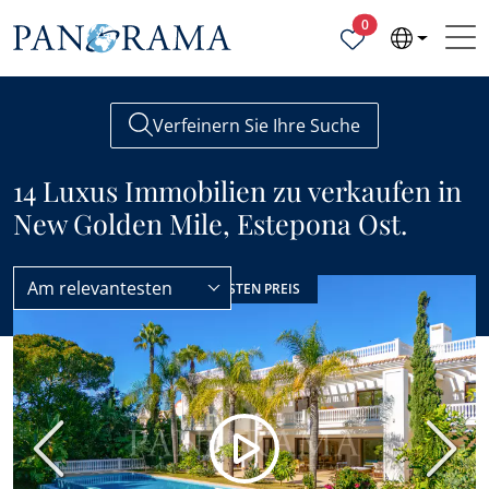
Ausgewählte Objek
0
Verfeinern Sie Ihre Suche
14 Luxus Immobilien zu verkaufen in
New Golden Mile, Estepona Ost.
Am relevantesten
New Golden Mile
Luxus
PREIS REDUZIERT
BESTEN PREIS
Vorherige
Nächs