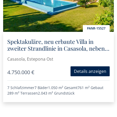
PANR-15527
Spektakuläre, neu erbaute Villa in
zweiter Strandlinie in Casasola, neben
Guadalmina Baja
Casasola, Estepona Ost
Details anzeigen
4.750.000 €
7 Schlafzimmer
7 Bäder
1.050 m²
Gesamt
761 m²
Gebaut
289 m²
Terrassen
2.043 m²
Grundstück