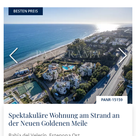
BESTEN PREIS
Vorherige
Nächs
PANR-15159
Spektakuläre Wohnung am Strand an
der Neuen Goldenen Meile
Bahía del Velerín, Estepona Ost