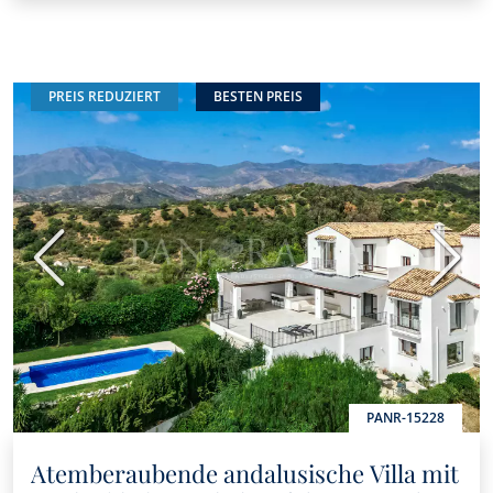
PREIS REDUZIERT
BESTEN PREIS
Vorherige
Nächs
PANR-15228
Atemberaubende andalusische Villa mit