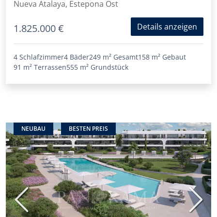
Nueva Atalaya, Estepona Ost
Details anzeigen
1.825.000 €
4 Schlafzimmer
4 Bäder
249 m²
Gesamt
158 m²
Gebaut
91 m²
Terrassen
555 m²
Grundstück
NEUBAU
BESTEN PREIS
Vorherige
Nächs