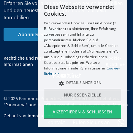
Erfahren Sie vor allen anderen von neuen Immobilien
Diese Webseite verwendet
ENGLISH
und den neuesten Nachrichten über Marbella
Cookies.
Immobilien.
ESPAÑOL
Wir verwenden Cookies, um Funktionen (z.
DEUTSCH
B. Favoriten) zu aktivieren, Ihre Erfahrung
Abonnieren
zu verbessern und Inhalte zu
FRANÇAIS
personalisieren. Klicken Sie auf
NEDERLANDS
„Akzeptieren & Schließen“, um alle Cookies
zu akzeptieren, oder auf „Nur essenzielle“,
um nur die unbedingt erforderlichen
Rechtliche und regulatorische
Datenschutz-
Cookie-
Cookies zu akzeptieren. Weitere
Informationen
Bestimmungen
Richtlinie
Informationen finden Sie in unserer
Cookie-
Richtlinie.
DETAILS ANZEIGEN
NUR ESSENZIELLE
© 2026 Panorama Properties SL - Alle Rechte vorbehalten.
"Panorama" und das Globussymbol sind eingetragene Marken
AKZEPTIEREN & SCHLIESSEN
Gebaut von
inmoba.com
Kontakt
Rufen Sie uns an