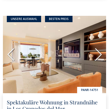
UNSERE AUSWAHL
BESTEN PREIS
Vorherige
Nächs
PANR-14751
Spektakuläre Wohnung in Strandnähe
in Los Granados del Mar