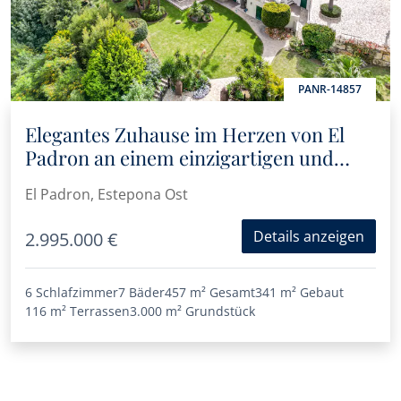
PANR-14857
Elegantes Zuhause im Herzen von El
Padron an einem einzigartigen und
ruhigen Ort in Estepona
El Padron, Estepona Ost
Details anzeigen
2.995.000 €
6 Schlafzimmer
7 Bäder
457 m²
Gesamt
341 m²
Gebaut
116 m²
Terrassen
3.000 m²
Grundstück