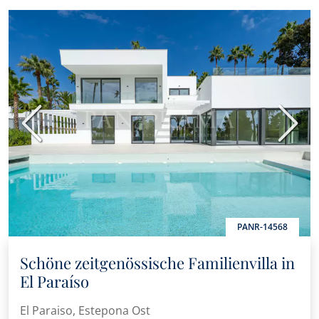
Vorherige
Nächs
PANR-14568
Schöne zeitgenössische Familienvilla in
El Paraíso
El Paraiso, Estepona Ost