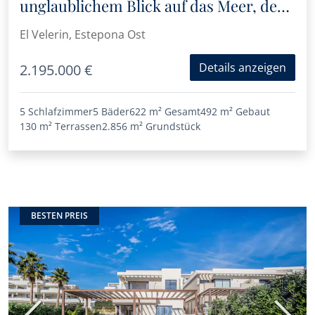
unglaublichem Blick auf das Meer, den
See und die Berge
El Velerin, Estepona Ost
Details anzeigen
2.195.000 €
5 Schlafzimmer
5 Bäder
622 m²
Gesamt
492 m²
Gebaut
130 m²
Terrassen
2.856 m²
Grundstück
BESTEN PREIS