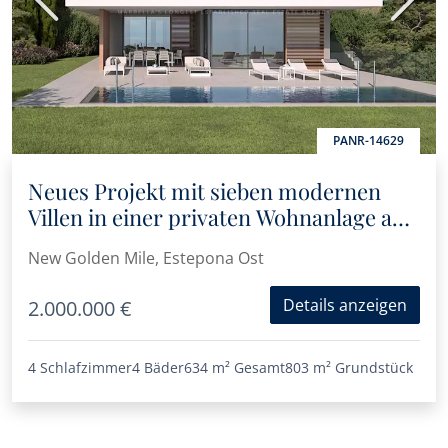
Vorherige
Nächs
PANR-14629
Neues Projekt mit sieben modernen
Villen in einer privaten Wohnanlage an
der New Golden Mile
New Golden Mile, Estepona Ost
Details anzeigen
2.000.000 €
4 Schlafzimmer
4 Bäder
634 m²
Gesamt
803 m²
Grundstück