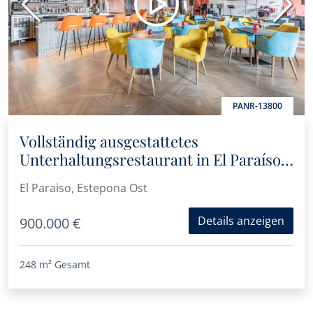
Vorherige
Nächs
PANR-13800
Vollständig ausgestattetes
Unterhaltungsrestaurant in El Paraíso
Medio, Estepona
El Paraiso, Estepona Ost
Details anzeigen
900.000 €
248 m²
Gesamt