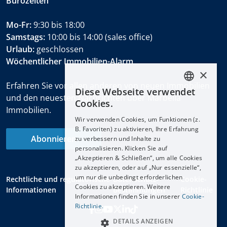
Bürozeiten
Mo-Fr:
9:30 bis 18:00
Samstags:
10:00 bis 14:00 (sales office)
Urlaub:
geschlossen
Wöchentlicher Immobilien-Alarm
×
Erfahren Sie vor allen anderen von neuen Immobilien
Diese Webseite verwendet
ENGLISH
und den neuesten Nachrichten über Marbella
Cookies.
Immobilien.
ESPAÑOL
Wir verwenden Cookies, um Funktionen (z.
DEUTSCH
B. Favoriten) zu aktivieren, Ihre Erfahrung
Abonnieren
zu verbessern und Inhalte zu
FRANÇAIS
personalisieren. Klicken Sie auf
NEDERLANDS
„Akzeptieren & Schließen“, um alle Cookies
zu akzeptieren, oder auf „Nur essenzielle“,
um nur die unbedingt erforderlichen
Rechtliche und regulatorische
Datenschutz-
Cookie-
Cookies zu akzeptieren. Weitere
Informationen
Bestimmungen
Richtlinie
Informationen finden Sie in unserer
Cookie-
Richtlinie.
DETAILS ANZEIGEN