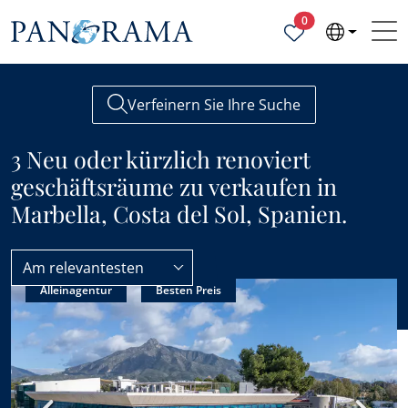
Ausgewählte Objek
0
Verfeinern Sie Ihre Suche
3 Neu oder kürzlich renoviert
geschäftsräume zu verkaufen in
Marbella, Costa del Sol, Spanien.
Am relevantesten
Alleinagentur
Besten Preis
Geschäftsräume
Neu oder kürzlich renoviert