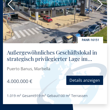
Vorherige
Nächs
PANR-16151
Außergewöhnliches Geschäftslokal in
strategisch privilegierter Lage im
Business Center Puerta de Banús
Puerto Banus, Marbella
Details anzeigen
4.000.000 €
1.019 m²
Gesamt
919 m²
Gebaut
100 m²
Terrassen