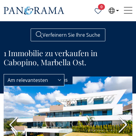
Ausgewählte Objek
0
Verfeinern Sie Ihre Suche
1 Immobilie zu verkaufen in
Cabopino, Marbella Ost.
Am relevantesten
Marbella Ost
Cabopino
NEUBAU
BESTEN PREIS
Vorherige
Nächs