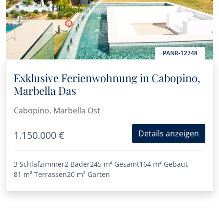
PANR-12748
Exklusive Ferienwohnung in Cabopino,
Marbella Das
Cabopino, Marbella Ost
Details anzeigen
1.150.000 €
3 Schlafzimmer
2 Bäder
245 m²
Gesamt
164 m²
Gebaut
81 m²
Terrassen
20 m²
Garten