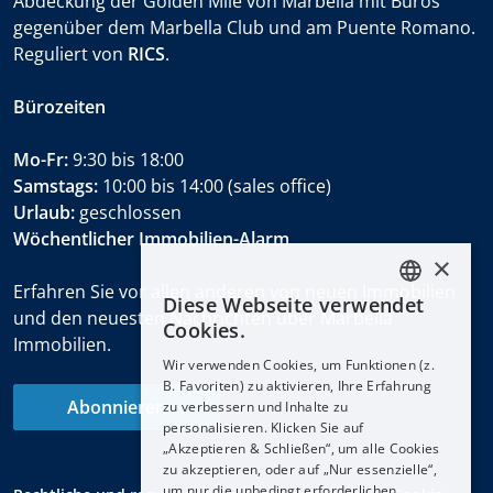
Abdeckung der Golden Mile von Marbella mit Büros
gegenüber dem Marbella Club und am Puente Romano.
Reguliert von
RICS
.
Bürozeiten
Mo-Fr:
9:30 bis 18:00
Samstags:
10:00 bis 14:00 (sales office)
Urlaub:
geschlossen
Wöchentlicher Immobilien-Alarm
×
Erfahren Sie vor allen anderen von neuen Immobilien
Diese Webseite verwendet
ENGLISH
und den neuesten Nachrichten über Marbella
Cookies.
Immobilien.
ESPAÑOL
Wir verwenden Cookies, um Funktionen (z.
DEUTSCH
B. Favoriten) zu aktivieren, Ihre Erfahrung
Abonnieren
zu verbessern und Inhalte zu
FRANÇAIS
personalisieren. Klicken Sie auf
NEDERLANDS
„Akzeptieren & Schließen“, um alle Cookies
zu akzeptieren, oder auf „Nur essenzielle“,
um nur die unbedingt erforderlichen