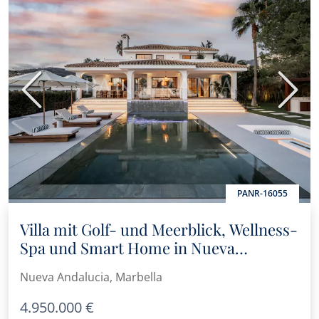
Vorherige
Nächs
PANR-16055
Villa mit Golf- und Meerblick, Wellness-
Spa und Smart Home in Nueva
Andalucía
Nueva Andalucia, Marbella
4.950.000 €