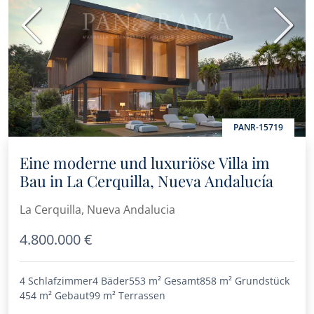
Vorherige
Nächs
PANR-15719
Eine moderne und luxuriöse Villa im
Bau in La Cerquilla, Nueva Andalucía
La Cerquilla, Nueva Andalucia
4.800.000 €
4 Schlafzimmer
4 Bäder
553 m²
Gesamt
858 m²
Grundstück
454 m²
Gebaut
99 m²
Terrassen