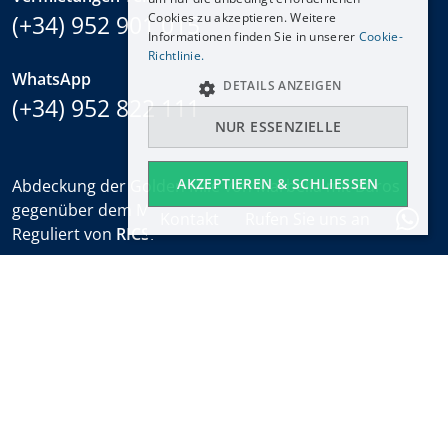
(+34) 952 901 015
Cookies zu akzeptieren. Weitere
Informationen finden Sie in unserer
Cookie-
Richtlinie.
WhatsApp
DETAILS ANZEIGEN
(+34) 952 822 111
NUR ESSENZIELLE
AKZEPTIEREN & SCHLIESSEN
Abdeckung der Golden Mile von Marbella mit Büros
gegenüber dem Marbella Club und am Puente Romano.
Kontakt
Rufen Sie uns an
Reguliert von
RICS
.
Bürozeiten
Mo-Fr:
9:30 bis 18:00
Samstags:
10:00 bis 14:00 (sales office)
Urlaub:
geschlossen
Wöchentlicher Immobilien-Alarm