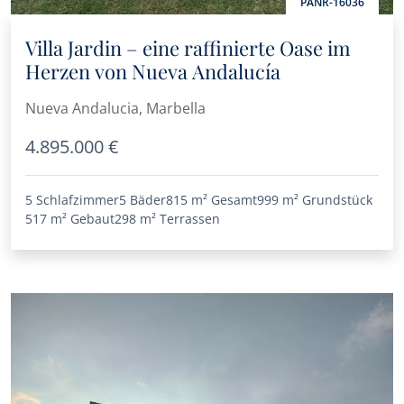
PANR-16036
Villa Jardin – eine raffinierte Oase im
Herzen von Nueva Andalucía
Nueva Andalucia, Marbella
4.895.000 €
5 Schlafzimmer
5 Bäder
815 m²
Gesamt
999 m²
Grundstück
517 m²
Gebaut
298 m²
Terrassen