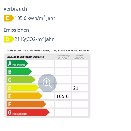
Verbrauch
2
105.6 kWh/m
Jahr
E
Emissionen
2
21 KgCO2/m
Jahr
D