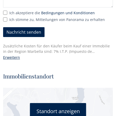
Ich akzeptiere die
Bedingungen und Konditionen
Ich stimme zu, Mitteilungen von Panorama zu erhalten
Nachricht senden
Zusätzliche Kosten für den Käufer beim Kauf einer Immobilie
in der Region Marbella sind: 7% I.T.P. (Impuesto de
Transmisiones Patrimoniales) für alle wiederverkauften
Erweitern
Immobilien oder 10% Mehrwertsteuer und 1,2%
Stempelsteuer für neue Immobilien, die von einem Bauträger
gekauft werden. Darüber hinaus zahlt der Käufer die
Immobilienstandort
Notargebühren und die Kosten für die Eintragung der
Urkunden im Grundbuchamt. In Übereinstimmung mit dem
Dekret der Junta de Andalucía 218/2005 vom 11. Oktober ist
eine Kopie des Informationsblattes für diese Immobilie in
unserem Hauptbüro im Edif. Centro Expo, Blvd. Alfonso
Hohenlohe s/n, 29602 Marbella (Málaga) erhältlich..
Standort anzeigen