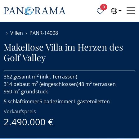
Ausgewählte Objek
0
Villen
PANR-14008
Makellose Villa im Herzen des
Golf Valley
2
362 gesamt m
(inkl. Terrassen)
2
314 bebaut m
(eingeschlossen)
48 m² terrassen
950 m² grundstück
5 schlafzimmer
5 badezimmer
1 gästetoiletten
Verkaufspreis
2.490.000 €