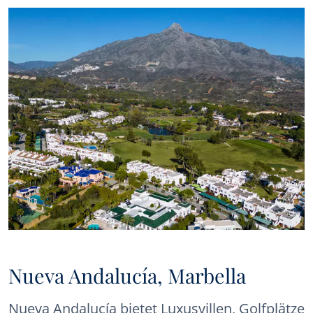
Sie auswählen, dass Sie mit dem Erhalt von Mitteilungen von
Panorama einverstanden sind, werden wir Ihnen regelmäßig
Informationen über die Entwicklung des Immobilienmarktes in
Marbella, interessante Nachrichten zu bestimmten
Immobilientypen, neue Schnäppchenangebote, neue
Immobilien auf dem Markt und Angebote von Panorama per E-
Mail oder über andere Kommunikationsplattformen
zusenden..
Nueva Andalucía, Marbella
Nueva Andalucía bietet Luxusvillen, Golfplätze