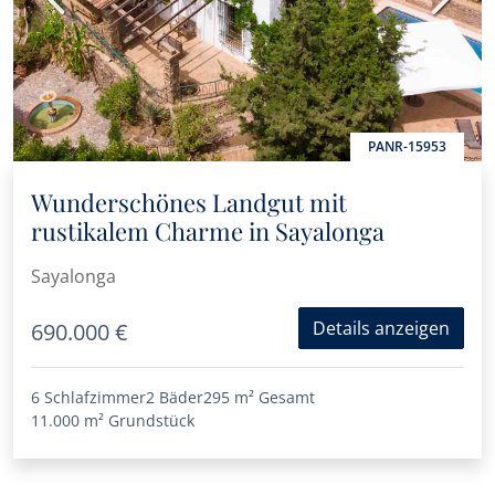
PANR-15953
Wunderschönes Landgut mit
rustikalem Charme in Sayalonga
Sayalonga
Details anzeigen
690.000 €
6 Schlafzimmer
2 Bäder
295 m²
Gesamt
11.000 m²
Grundstück