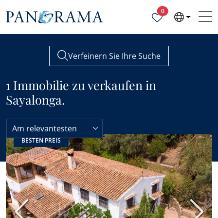
Ausgewählte Objek
0
Verfeinern Sie Ihre Suche
1 Immobilie zu verkaufen in
Sayalonga.
Am relevantesten
BESTEN PREIS
Alle Immobilien zum Verkauf
Sayalonga
Vorherige
Nächs