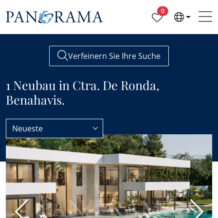
Ausgewählte Objek
0
Verfeinern Sie Ihre Suche
1 Neubau in Ctra. De Ronda,
Benahavis.
Neueste
Benahavis
Ctra. De Ronda
Vorherige
Nächs