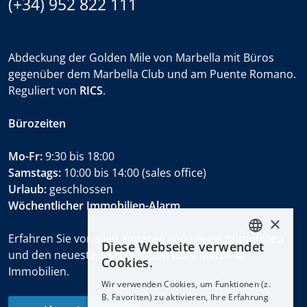
(+34) 952 822 111
Abdeckung der Golden Mile von Marbella mit Büros
gegenüber dem Marbella Club und am Puente Romano.
Reguliert von
RICS
.
Bürozeiten
Mo-Fr:
9:30 bis 18:00
Samstags:
10:00 bis 14:00 (sales office)
Urlaub:
geschlossen
Wöchentlicher Immobilien-Alarm
×
Erfahren Sie vor allen anderen von neuen Immobilien
Diese Webseite verwendet
ENGLISH
und den neuesten Nachrichten über Marbella
Cookies.
Immobilien.
ESPAÑOL
Wir verwenden Cookies, um Funktionen (z.
DEUTSCH
B. Favoriten) zu aktivieren, Ihre Erfahrung