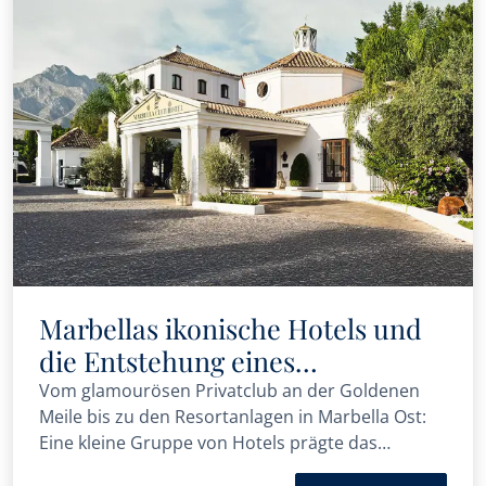
Marbellas ikonische Hotels und
die Entstehung eines
Luxusreiseziels
Vom glamourösen Privatclub an der Goldenen
Meile bis zu den Resortanlagen in Marbella Ost:
Eine kleine Gruppe von Hotels prägte das
Erscheinungsbild, den Lebensstil und die