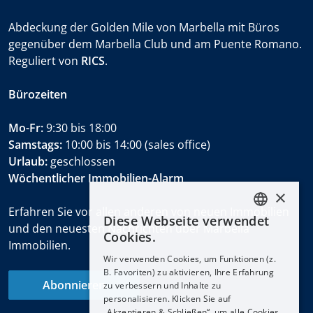
Abdeckung der Golden Mile von Marbella mit Büros
gegenüber dem Marbella Club und am Puente Romano.
Reguliert von
RICS
.
Bürozeiten
Mo-Fr:
9:30 bis 18:00
Samstags:
10:00 bis 14:00 (sales office)
Urlaub:
geschlossen
Wöchentlicher Immobilien-Alarm
×
Erfahren Sie vor allen anderen von neuen Immobilien
Diese Webseite verwendet
ENGLISH
und den neuesten Nachrichten über Marbella
Cookies.
Immobilien.
ESPAÑOL
Wir verwenden Cookies, um Funktionen (z.
DEUTSCH
B. Favoriten) zu aktivieren, Ihre Erfahrung
Abonnieren
zu verbessern und Inhalte zu
FRANÇAIS
personalisieren. Klicken Sie auf
NEDERLANDS
„Akzeptieren & Schließen“, um alle Cookies