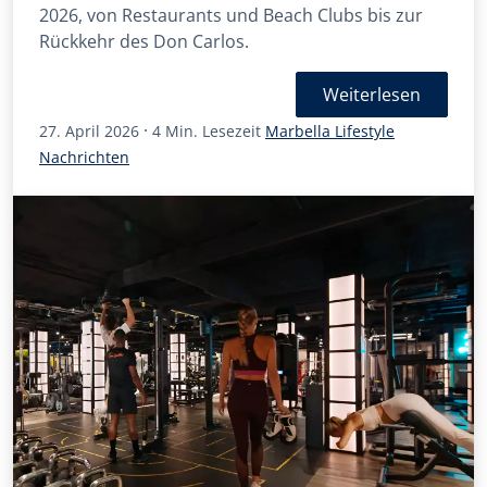
2026, von Restaurants und Beach Clubs bis zur
Rückkehr des Don Carlos.
Weiterlesen
·
27. April 2026
4 Min. Lesezeit
Marbella Lifestyle
Nachrichten