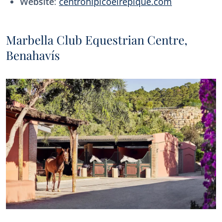
Website
:
centrohipicoelrepique.com
Marbella Club Equestrian Centre,
Benahavís