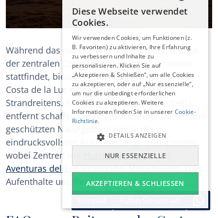
Diese Webseite verwendet
ENGLISH
Cookies.
ESPAÑOL
Wir verwenden Cookies, um Funktionen (z.
DEUTSCH
B. Favoriten) zu aktivieren, Ihre Erfahrung
Während das meiste Reiten in Marbella und an
zu verbessern und Inhalte zu
FRANÇAIS
der zentralen Costa del Sol im Landesinneren
personalisieren. Klicken Sie auf
NEDERLANDS
stattfindet, bietet Tarifa weiter westlich an der
„Akzeptieren & Schließen“, um alle Cookies
zu akzeptieren, oder auf „Nur essenzielle“,
Costa de la Luz eine weitere Facette des
um nur die unbedingt erforderlichen
Strandreitens. Rund 90 Minuten von Marbella
Cookies zu akzeptieren. Weitere
Informationen finden Sie in unserer
Cookie-
entfernt schaffen die Atlantikstrände, Dünen und
Richtlinie.
geschützten Naturgebiete einige der
DETAILS ANZEIGEN
eindrucksvollsten Küstenreitwege Südspaniens,
wobei Zentren wie
Hurricane Hípica
und
NUR ESSENZIELLE
Aventuras del Sur
Strandritte, Naturtouren, Yoga-
Aufenthalte und Reiturlaube anbieten.
AKZEPTIEREN & SCHLIESSEN
Kontakt
Rufen Sie uns an