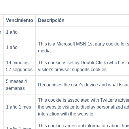
Vencimiento
Descripción
m
1 año
This is a Microsoft MSN 1st party cookie for s
1 año
media.
14 minutos
This cookie is set by DoubleClick (which is 
57 segundos
visitor's browser supports cookies.
5 meses 4
Recognises the user's device and what Iss
semanas
This cookie is associated with Twitter's advert
1 año 1 mes
the website visitor to display personalized 
interaction with the website.
This cookie carries out information about h