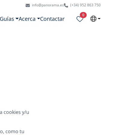
info@panorama.es
(+34) 952 863 750
Propiedades seleccionadas
0
Guías
Acerca
Contactar
iza cookies y/u
vo, como tu