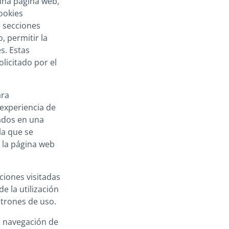
una página web,
cookies
a secciones
, permitir la
s. Estas
licitado por el
ara
 experiencia de
rados en una
la que se
e la página web
ciones visitadas
e la utilización
atrones de uso.
e navegación de