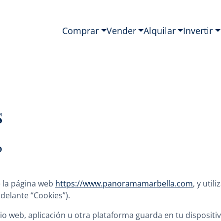
Comprar
Vender
Alquilar
Invertir
s
?
 la página web
https://www.panoramamarbella.com
, y util
adelante “Cookies”).
io web, aplicación u otra plataforma guarda en tu dispositi