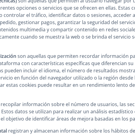
écnicas)
son aquellas que permiten al usuario navegar por 
ferentes opciones o servicios que se ofrecen en ellas. Estas 
ontrolar el tráfico, identificar datos o sesiones, acceder 
edido, gestionar pagos, garantizar la seguridad del servicio
ntenidos multimedia y compartir contenido en redes sociale
amente cuando se muestra la web o se brinda el servicio so
ización
son aquellas que permiten recordar información p
ataforma con características específicas que diferencian su
icas pueden incluir el idioma, el número de resultados most
vicio en función del navegador utilizado o la región desde 
ptar estas cookies puede resultar en un rendimiento lento d
ecopilar información sobre el número de usuarios, las sec
Estos datos se utilizan para realizar un análisis estadístico d
 el objetivo de identificar áreas de mejora basadas en los p
tal
registran y almacenan información sobre los hábitos d