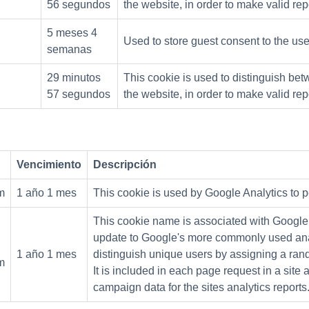
56 segundos
the website, in order to make valid rep
5 meses 4
Used to store guest consent to the use
semanas
29 minutos
This cookie is used to distinguish bet
57 segundos
the website, in order to make valid rep
Vencimiento
Descripción
m
1 año 1 mes
This cookie is used by Google Analytics to pe
This cookie name is associated with Google U
update to Google's more commonly used analy
1 año 1 mes
distinguish unique users by assigning a rand
m
It is included in each page request in a site 
campaign data for the sites analytics reports