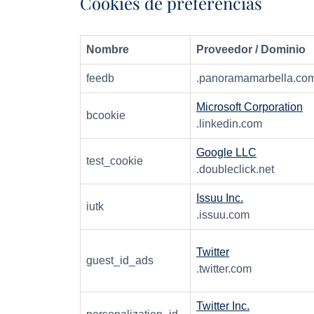
Cookies de preferencias
Nombre
Proveedor / Dominio
feedb
.panoramamarbella.co
Microsoft Corporation
bcookie
.linkedin.com
Google LLC
test_cookie
.doubleclick.net
Issuu Inc.
iutk
.issuu.com
Twitter
guest_id_ads
.twitter.com
Twitter Inc.