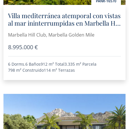
PANR-16570
Villa mediterránea atemporal con vistas
al mar ininterrumpidas en Marbella Hill
Club, en la Milla de Oro
Marbella Hill Club, Marbella Golden Mile
8.995.000 €
6 Dorms.
6 Baños
912 m²
Total
3.335 m²
Parcela
798 m²
Construido
114 m²
Terrazas