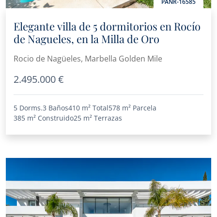
PANR-16585
Elegante villa de 5 dormitorios en Rocío
de Nagueles, en la Milla de Oro
Rocio de Nagüeles, Marbella Golden Mile
2.495.000 €
5 Dorms.
3 Baños
410 m²
Total
578 m²
Parcela
385 m²
Construido
25 m²
Terrazas