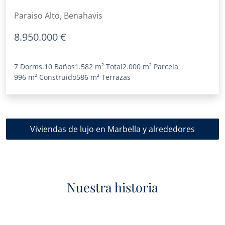
Paraiso Alto, Benahavis
8.950.000 €
7 Dorms.
10 Baños
1.582 m²
Total
2.000 m²
Parcela
996 m²
Construido
586 m²
Terrazas
Viviendas de lujo en Marbella y alrededores
Nuestra historia