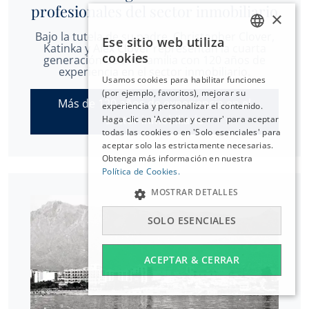
profesionales del sector inmobiliario
×
Bajo la tutela de su padre, Christopher Clover,
Ese sitio web utiliza
ENGLISH
Katinka y Alex Clover representan la cuarta
cookies
generación de una familia con 120 años de
ESPAÑOL
experiencia en el sector inmobiliario.
Usamos cookies para habilitar funciones
DEUTSCH
(por ejemplo, favoritos), mejorar su
Más de 120 años de experiencia en el
experiencia y personalizar el contenido.
FRANÇAIS
sector inmobiliario
Haga clic en 'Aceptar y cerrar' para aceptar
NEDERLANDS
todas las cookies o en 'Solo esenciales' para
aceptar solo las estrictamente necesarias.
Obtenga más información en nuestra
Política de Cookies.
MOSTRAR DETALLES
SOLO ESENCIALES
ACEPTAR & CERRAR