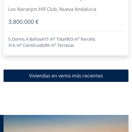
Los Naranjos Hill Club, Nueva Andalucia
3.800.000 €
5 Dorms.
4 Baños
415 m²
Total
903 m²
Parcela
316 m²
Construido
99 m²
Terrazas
Viviendas en venta más recientes