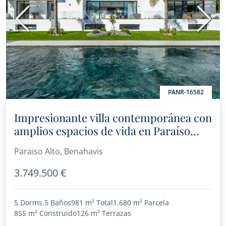
Anterior
Sigui
PANR-16582
Impresionante villa contemporánea con
amplios espacios de vida en Paraíso
Alto, Benahavís
Paraiso Alto, Benahavis
3.749.500 €
5 Dorms.
5 Baños
981 m²
Total
1.680 m²
Parcela
855 m²
Construido
126 m²
Terrazas