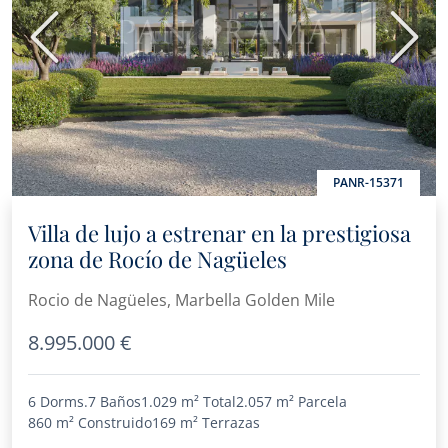
Anterior
Sigui
PANR-15371
Villa de lujo a estrenar en la prestigiosa
zona de Rocío de Nagüeles
Rocio de Nagüeles, Marbella Golden Mile
8.995.000 €
6 Dorms.
7 Baños
1.029 m²
Total
2.057 m²
Parcela
860 m²
Construido
169 m²
Terrazas