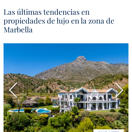
Las últimas tendencias en
propiedades de lujo en la zona de
Marbella
Anterior
Sigui