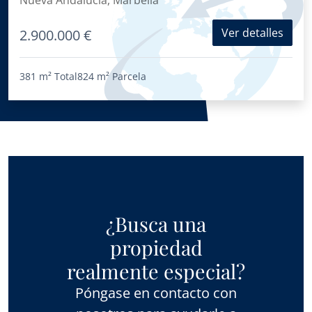
Nueva Andalucia, Marbella
en Nueva Andalucía
Ver detalles
2.900.000 €
381 m²
Total
824 m²
Parcela
¿Busca una
propiedad
realmente especial?
Póngase en contacto con