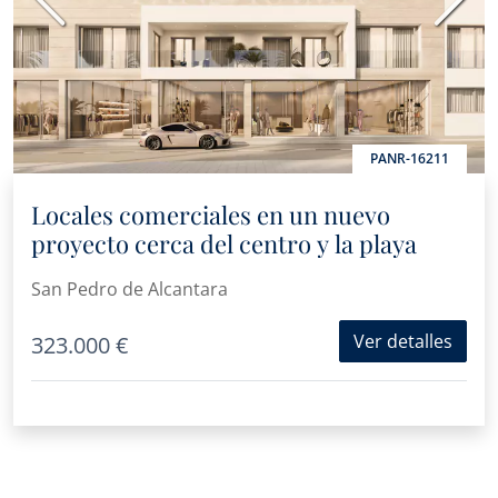
Anterior
Sigui
PANR-16211
Locales comerciales en un nuevo
proyecto cerca del centro y la playa
San Pedro de Alcantara
Ver detalles
323.000 €