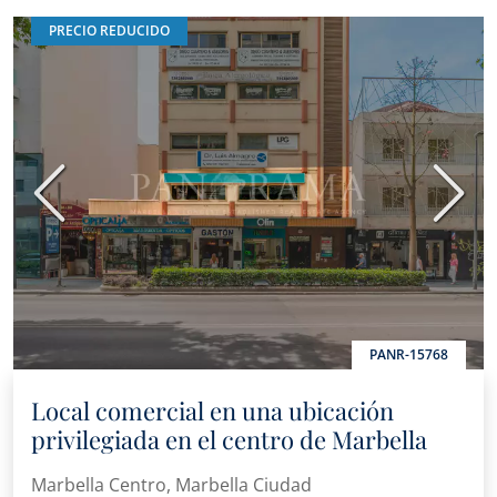
PRECIO REDUCIDO
Anterior
Sigui
PANR-15768
Local comercial en una ubicación
privilegiada en el centro de Marbella
Marbella Centro, Marbella Ciudad