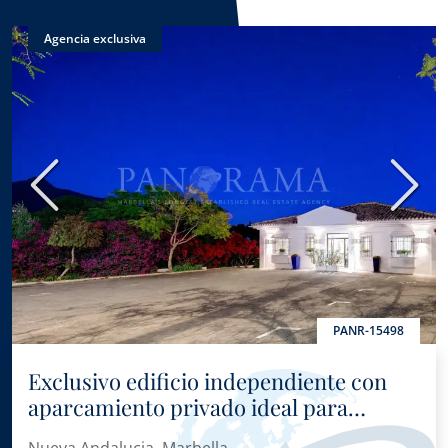
Agencia exclusiva
Anterior
Sigui
PANR-15498
Exclusivo edificio independiente con
aparcamiento privado ideal para
despachos prefesionales, oficinas, etc.