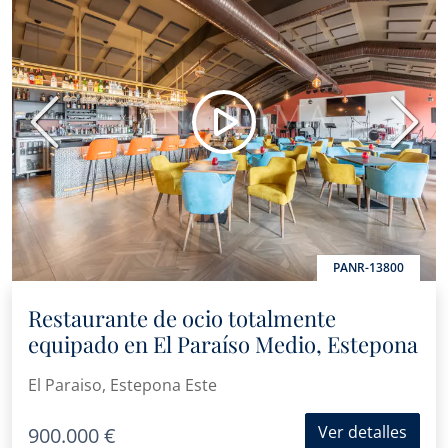
Anterior
Sigui
PANR-13800
Restaurante de ocio totalmente
equipado en El Paraíso Medio, Estepona
El Paraiso, Estepona Este
Ver detalles
900.000 €