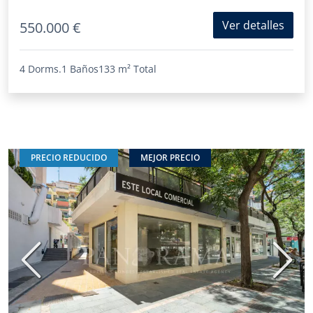
Ver detalles
550.000 €
4 Dorms.
1 Baños
133 m²
Total
PRECIO REDUCIDO
MEJOR PRECIO
Anterior
Sigui