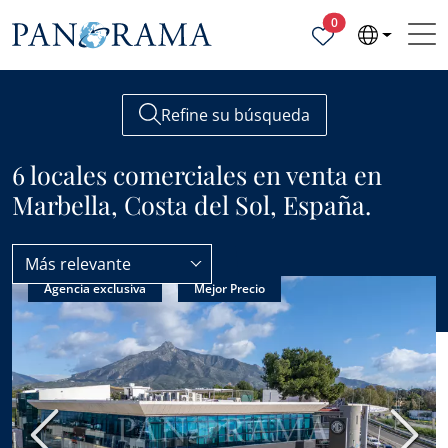
Propiedades selecc
0
Refine su búsqueda
6 locales comerciales en venta en
Marbella, Costa del Sol, España.
Más relevante
Agencia exclusiva
Mejor Precio
Todas las propiedades en venta
Locales Comerciales
Anterior
Sigui