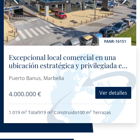
PANR-16151
Excepcional local comercial en una
ubicación estratégica y privilegiada en
el Centro de Negocios Puerta de Banús
Puerto Banus, Marbella
Ver detalles
4.000.000 €
1.019 m²
Total
919 m²
Construido
100 m²
Terrazas