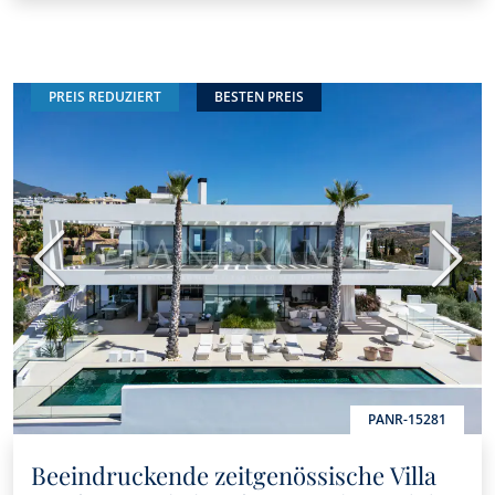
PREIS REDUZIERT
BESTEN PREIS
Vorherige
Nächs
PANR-15281
Beeindruckende zeitgenössische Villa