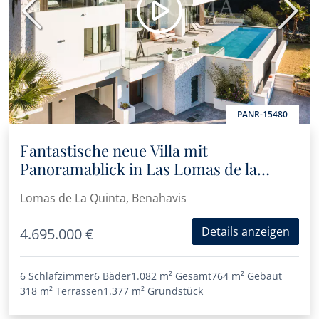
Vorherige
Nächs
PANR-15480
Fantastische neue Villa mit
Panoramablick in Las Lomas de la
Quinta
Lomas de La Quinta, Benahavis
Details anzeigen
4.695.000 €
6 Schlafzimmer
6 Bäder
1.082 m²
Gesamt
764 m²
Gebaut
318 m²
Terrassen
1.377 m²
Grundstück