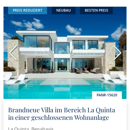
PREIS REDUZIERT
NEUBAU
BESTEN PREIS
Vorherige
Nächs
PANR-15620
Brandneue Villa im Bereich La Quinta
in einer geschlossenen Wohnanlage
La Quinta, Benahavis