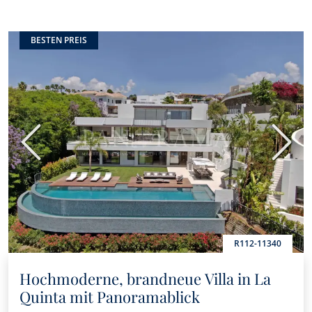
BESTEN PREIS
Vorherige
Nächs
R112-11340
Hochmoderne, brandneue Villa in La
Quinta mit Panoramablick