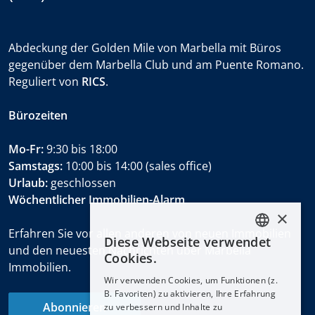
Abdeckung der Golden Mile von Marbella mit Büros
gegenüber dem Marbella Club und am Puente Romano.
Reguliert von
RICS
.
Bürozeiten
Mo-Fr:
9:30 bis 18:00
Samstags:
10:00 bis 14:00 (sales office)
Urlaub:
geschlossen
Wöchentlicher Immobilien-Alarm
×
Erfahren Sie vor allen anderen von neuen Immobilien
Diese Webseite verwendet
ENGLISH
und den neuesten Nachrichten über Marbella
Cookies.
Immobilien.
ESPAÑOL
Wir verwenden Cookies, um Funktionen (z.
DEUTSCH
B. Favoriten) zu aktivieren, Ihre Erfahrung
Abonnieren
zu verbessern und Inhalte zu
FRANÇAIS