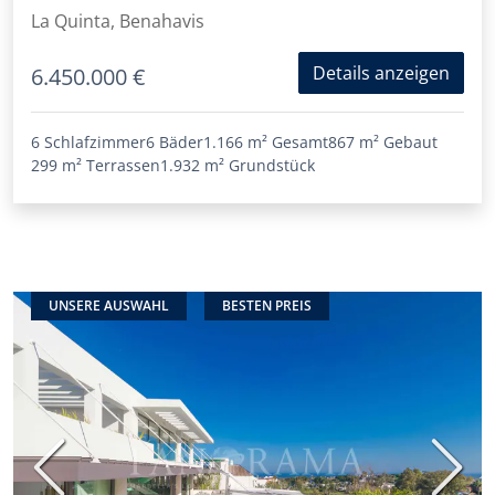
La Quinta, Benahavis
Details anzeigen
6.450.000 €
6 Schlafzimmer
6 Bäder
1.166 m²
Gesamt
867 m²
Gebaut
299 m²
Terrassen
1.932 m²
Grundstück
UNSERE AUSWAHL
BESTEN PREIS
Vorherige
Nächs