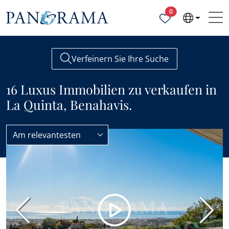
Ausgewählte Objek
0
Verfeinern Sie Ihre Suche
16 Luxus Immobilien zu verkaufen in
La Quinta, Benahavis.
Am relevantesten
La Quinta
Luxus
UNSERE AUSWAHL
Vorherige
Nächs