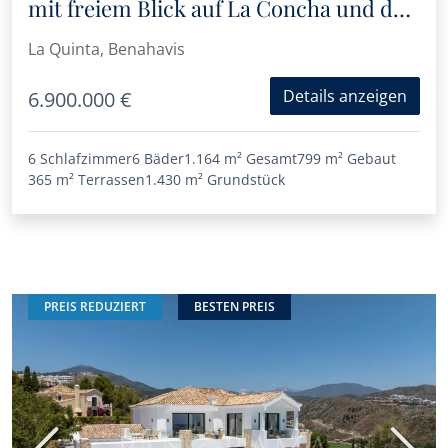
mit freiem Blick auf La Concha und das
Meer
La Quinta, Benahavis
Details anzeigen
6.900.000 €
6 Schlafzimmer
6 Bäder
1.164 m²
Gesamt
799 m²
Gebaut
365 m²
Terrassen
1.430 m²
Grundstück
PREIS REDUZIERT
BESTEN PREIS