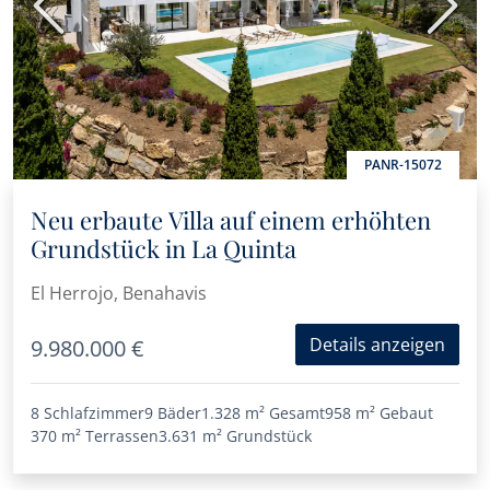
Vorherige
Nächs
PANR-15072
Neu erbaute Villa auf einem erhöhten
Grundstück in La Quinta
El Herrojo, Benahavis
Details anzeigen
9.980.000 €
8 Schlafzimmer
9 Bäder
1.328 m²
Gesamt
958 m²
Gebaut
370 m²
Terrassen
3.631 m²
Grundstück