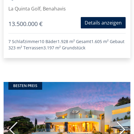
Meer und den Golfplatz
La Quinta Golf, Benahavis
Details anzeigen
13.500.000 €
7 Schlafzimmer
10 Bäder
1.928 m²
Gesamt
1.605 m²
Gebaut
323 m²
Terrassen
3.197 m²
Grundstück
BESTEN PREIS
Vorherige
Nächs