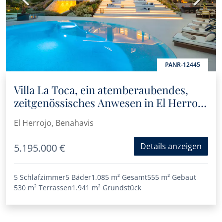
PANR-12445
Villa La Toca, ein atemberaubendes,
zeitgenössisches Anwesen in El Herrojo
Alto
El Herrojo, Benahavis
Details anzeigen
5.195.000 €
5 Schlafzimmer
5 Bäder
1.085 m²
Gesamt
555 m²
Gebaut
530 m²
Terrassen
1.941 m²
Grundstück