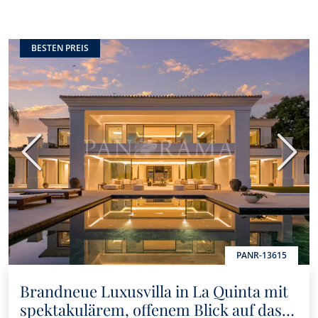
BESTEN PREIS
Vorherige
Nächs
PANR-13615
Brandneue Luxusvilla in La Quinta mit
spektakulärem, offenem Blick auf das