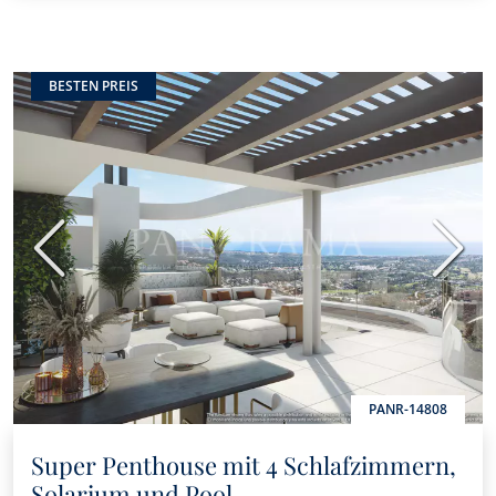
BESTEN PREIS
Vorherige
Nächs
PANR-14808
Super Penthouse mit 4 Schlafzimmern,
Solarium und Pool