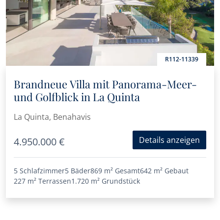
R112-11339
Brandneue Villa mit Panorama-Meer-
und Golfblick in La Quinta
La Quinta, Benahavis
Details anzeigen
4.950.000 €
5 Schlafzimmer
5 Bäder
869 m²
Gesamt
642 m²
Gebaut
227 m²
Terrassen
1.720 m²
Grundstück