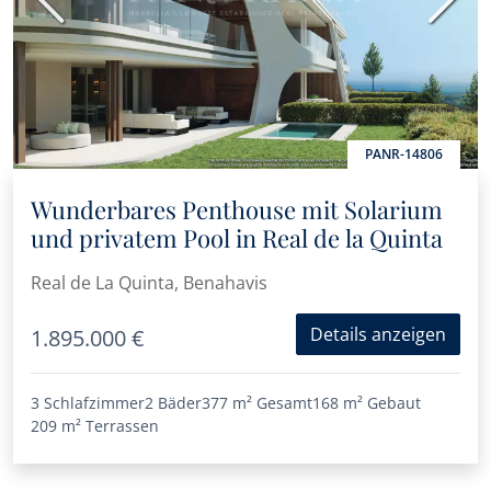
Vorherige
Nächs
PANR-14806
Wunderbares Penthouse mit Solarium
und privatem Pool in Real de la Quinta
Real de La Quinta, Benahavis
Details anzeigen
1.895.000 €
3 Schlafzimmer
2 Bäder
377 m²
Gesamt
168 m²
Gebaut
209 m²
Terrassen