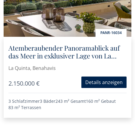
PANR-16034
Atemberaubender Panoramablick auf
das Meer in exklusiver Lage von La
Quinta – luxuriöse Wohnung,
La Quinta, Benahavis
bezugsfertig
Details anzeigen
2.150.000 €
3 Schlafzimmer
3 Bäder
243 m²
Gesamt
160 m²
Gebaut
83 m²
Terrassen