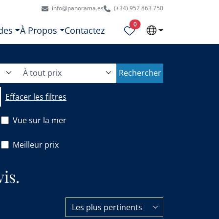
info@panorama.es
(+34) 952 863 750
Propriétés sélectionnées
0
des
À Propos
Contactez
À tout prix
Rechercher
Effacer les filtres
Vue sur la mer
Meilleur prix
is.
Les plus pertinents