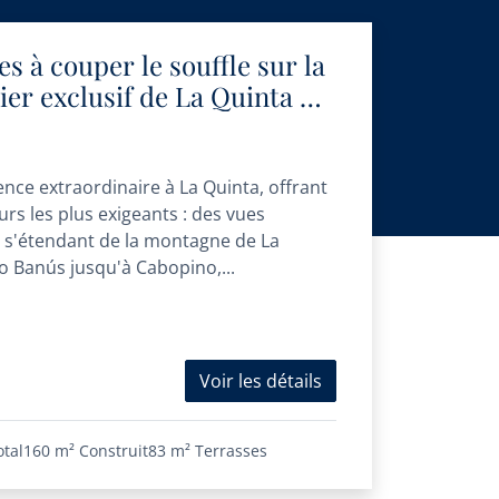
 à couper le souffle sur la
ier exclusif de La Quinta –
uxe prêt à emménager
nce extraordinaire à La Quinta, offrant
urs les plus exigeants : des vues
 s'étendant de la montagne de La
o Banús jusqu'à Cabopino,...
Voir les détails
otal
160 m²
Construit
83 m²
Terrasses