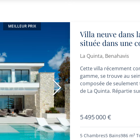
MEILLEUR PRIX
Villa neuve dans l
située dans une
La Quinta, Benahavis
Cette villa récemment con
gamme, se trouve au sei
composée de seulement tr
Suivant
de La Quinta. Répartie sur
5 495 000 €
5 Chambres
5 Bains
986 m²
T