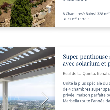
8 Chambres
9 Bains
1 328 m²
3 631 m²
Terrain
Super penthouse 
avec solarium et 
Real de La Quinta, Benah
Unité la plus spéciale d
de 4 chambres super spac
privée, maison parfaite po
Suivant
Marbella toute l'année dan