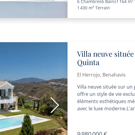
6 Chambres
6 Bains
1 164 m²
1 430 m²
Terrain
Villa neuve située
Quinta
El Herrojo, Benahavis
Villa neuve située sur un
offre un style de vie excl
éléments esthétiques méd
Suivant
avec le luxe moderne.L'arch
9 980 000 €