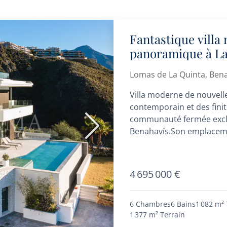
Fantastique villa
panoramique à La
Lomas de La Quinta, Ben
Villa moderne de nouvell
contemporain et des finit
communauté fermée exclu
Suivant
Benahavís.Son emplaceme
calme et privé,...
4 695 000 €
6 Chambres
6 Bains
1 082 m²
1 377 m²
Terrain