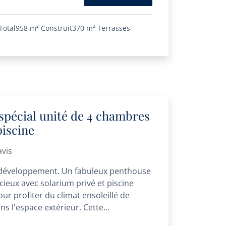
Total
958 m²
Construit
370 m²
Terrasses
spécial unité de 4 chambres
piscine
avis
u développement. Un fabuleux penthouse
ieux avec solarium privé et piscine
ur profiter du climat ensoleillé de
s l'espace extérieur. Cette...