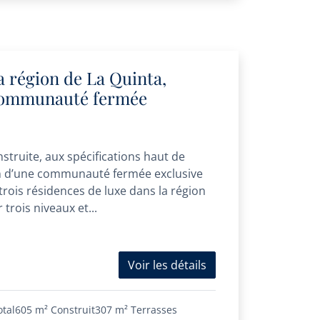
a région de La Quinta,
 communauté fermée
struite, aux spécifications haut de
n d’une communauté fermée exclusive
ois résidences de luxe dans la région
 trois niveaux et...
Voir les détails
otal
605 m²
Construit
307 m²
Terrasses