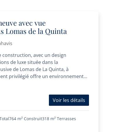
 neuve avec vue
s Lomas de la Quinta
ahavis
e construction, avec un design
ions de luxe située dans la
sive de Lomas de La Quinta, à
nt privilégié offre un environnement
Voir les détails
Total
764 m²
Construit
318 m²
Terrasses