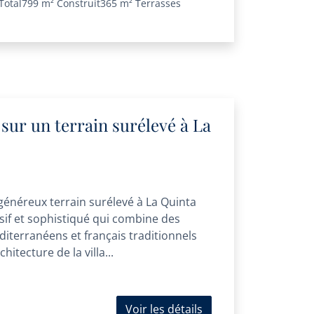
Total
799 m²
Construit
365 m²
Terrasses
 sur un terrain surélevé à La
 généreux terrain surélevé à La Quinta
usif et sophistiqué qui combine des
iterranéens et français traditionnels
itecture de la villa...
Voir les détails