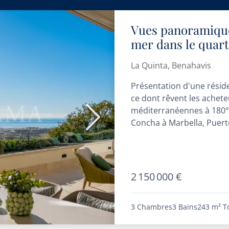
Vues panoramiques
mer dans le quart
appartement de l
La Quinta, Benahavis
Présentation d'une réside
ce dont rêvent les achete
méditerranéennes à 180°
Suivant
Concha à Marbella, Puert
2 150 000 €
3 Chambres
3 Bains
243 m²
T