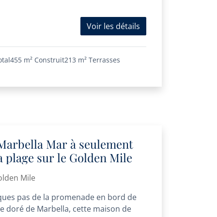
Voir les détails
otal
455 m²
Construit
213 m²
Terrasses
 Marbella Mar à seulement
a plage sur le Golden Mile
olden Mile
ques pas de la promenade en bord de
le doré de Marbella, cette maison de