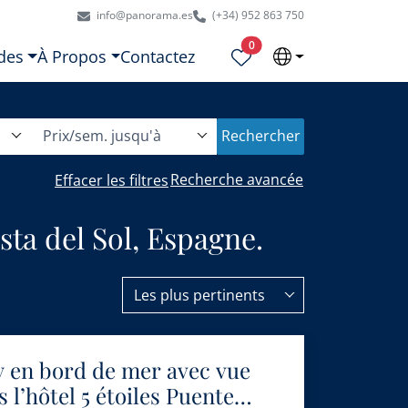
info@panorama.es
(+34) 952 863 750
Propriétés sélectionnées
0
des
À Propos
Contactez
Prix/sem. jusqu'à
Rechercher
Recherche avancée
Effacer les filtres
sta del Sol, Espagne.
Les plus pertinents
 en bord de mer avec vue
s l’hôtel 5 étoiles Puente