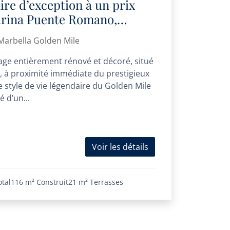
ire d’exception à un prix
Marina Puente Romano,
a-prisé sur le Golden Mile
arbella Golden Mile
age entièrement rénové et décoré, situé
 à proximité immédiate du prestigieux
 style de vie légendaire du Golden Mile
 d’un...
Voir les détails
otal
116 m²
Construit
21 m²
Terrasses