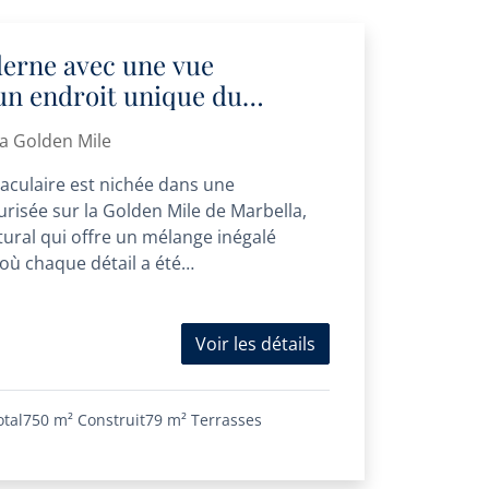
derne avec une vue
un endroit unique du
la Golden Mile
aculaire est nichée dans une
isée sur la Golden Mile de Marbella,
ural qui offre un mélange inégalé
 où chaque détail a été
Voir les détails
otal
750 m²
Construit
79 m²
Terrasses