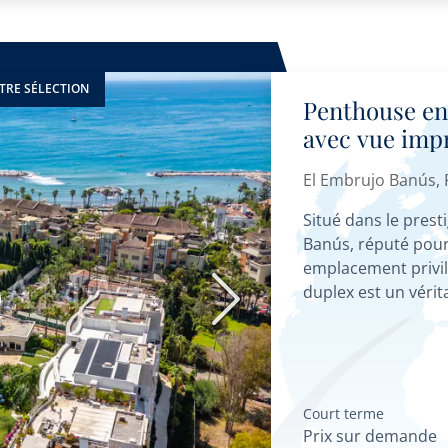
TRE SÉLECTION
Penthouse en
avec vue impr
Puerto Banú
El Embrujo Banús,
Situé dans le pres
Banús, réputé pour
emplacement privil
duplex est un vérit
Suivant
résidence offre...
Court terme
Prix sur demande