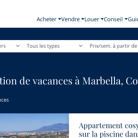
Acheter
Vendre
Louer
Conseil
Gui
ers
Tous les types
Prix/sem. à partir de
tion de vacances à Marbella, Co
nces
Appartement cosy
sur la piscine dan