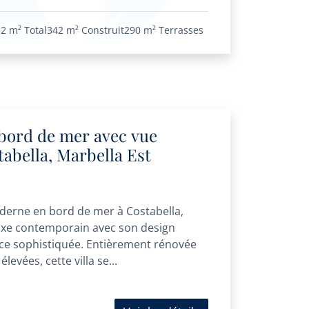
32 m²
Total
342 m²
Construit
290 m²
Terrasses
 bord de mer avec vue
abella, Marbella Est
oderne en bord de mer à Costabella,
 luxe contemporain avec son design
ce sophistiquée. Entièrement rénovée
levées, cette villa se...