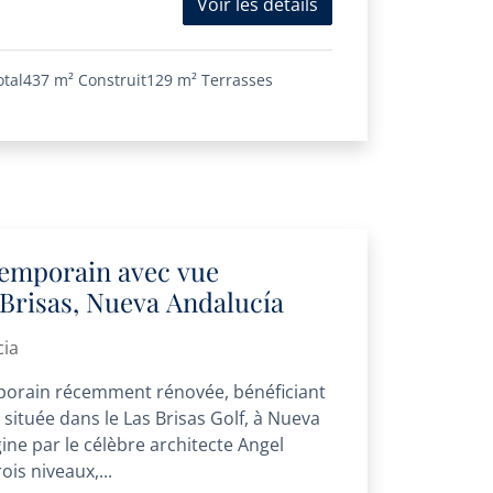
Voir les détails
otal
437 m²
Construit
129 m²
Terrasses
ntemporain avec vue
Brisas, Nueva Andalucía
cia
mporain récemment rénovée, bénéficiant
ituée dans le Las Brisas Golf, à Nueva
ine par le célèbre architecte Angel
ois niveaux,...