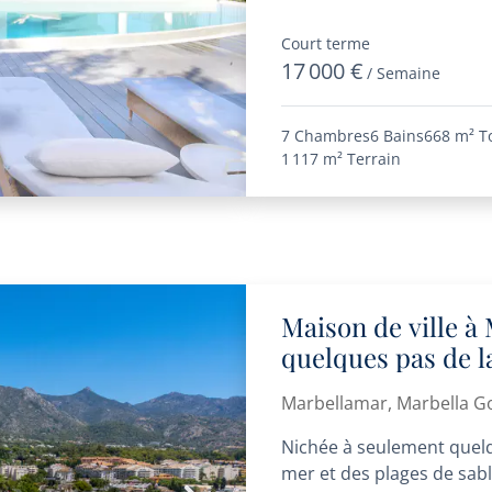
Court terme
17 000 €
/ Semaine
7 Chambres
6 Bains
668 m²
T
1 117 m²
Terrain
Maison de ville à
quelques pas de l
Marbellamar, Marbella G
Nichée à seulement quel
mer et des plages de sab