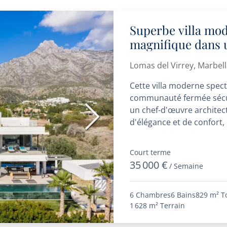
Superbe villa mo
magnifique dans 
Golden Mile
Lomas del Virrey, Marbel
Cette villa moderne spect
communauté fermée sécur
un chef-d'œuvre architect
Suivant
d'élégance et de confort,
méticuleusement...
Court terme
35 000 €
/ Semaine
6 Chambres
6 Bains
829 m²
T
1 628 m²
Terrain