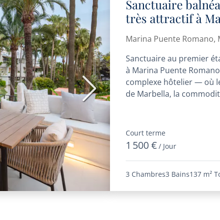
Sanctuaire balnéa
très attractif à 
emplacement ultr
Marina Puente Romano, M
Sanctuaire au premier ét
à Marina Puente Romano,
complexe hôtelier — où le
Suivant
de Marbella, la commodité
Court terme
1 500 €
/ Jour
3 Chambres
3 Bains
137 m²
T