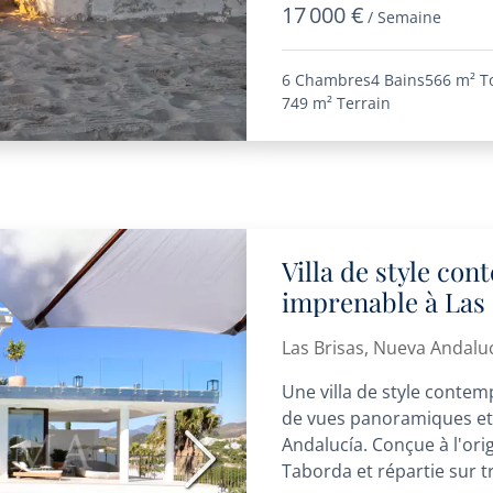
17 000 €
/ Semaine
6 Chambres
4 Bains
566 m²
T
749 m²
Terrain
Villa de style co
imprenable à Las 
Las Brisas, Nueva Andalu
Une villa de style conte
de vues panoramiques et s
Andalucía. Conçue à l'orig
Suivant
Taborda et répartie sur tr