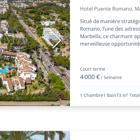
Romano
Hotel Puente Romano, Ma
Situé de manière stratég
Romano, l’une des adresse
Marbella, ce charmant a
Suivant
merveilleuse opportunité
havre de...
Court terme
4 000 €
/ Semaine
1 Chambre
1 Bain
73 m²
Total