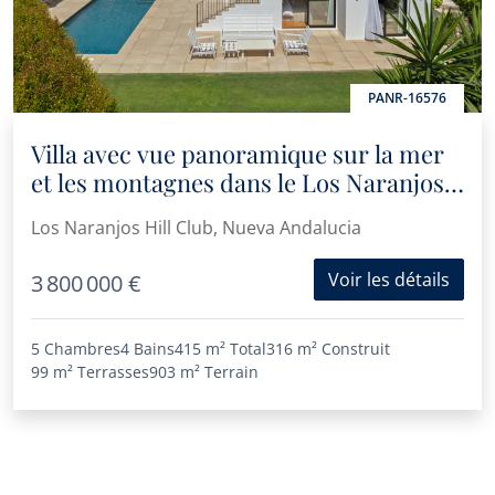
PANR-16576
Villa avec vue panoramique sur la mer
et les montagnes dans le Los Naranjos
Hill Club
Los Naranjos Hill Club, Nueva Andalucia
Voir les détails
3 800 000 €
5 Chambres
4 Bains
415 m²
Total
316 m²
Construit
99 m²
Terrasses
903 m²
Terrain