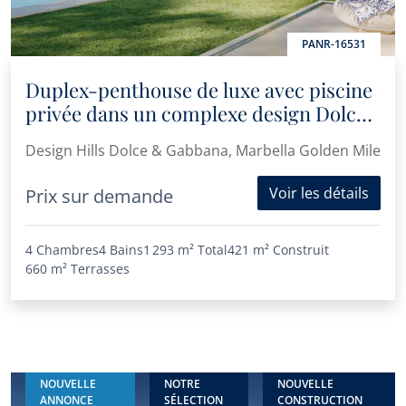
PANR-16531
Duplex-penthouse de luxe avec piscine
privée dans un complexe design Dolce
and Gabanna
Design Hills Dolce & Gabbana, Marbella Golden Mile
Voir les détails
Prix sur demande
4 Chambres
4 Bains
1 293 m²
Total
421 m²
Construit
660 m²
Terrasses
NOUVELLE
NOTRE
NOUVELLE
ANNONCE
SÉLECTION
CONSTRUCTION