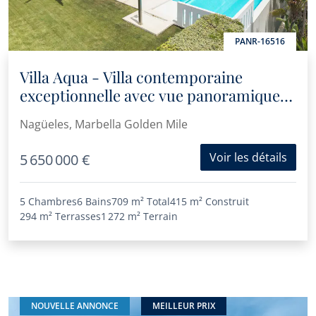
PANR-16516
Villa Aqua - Villa contemporaine
exceptionnelle avec vue panoramique
sur la mer à Nagüeles
Nagüeles, Marbella Golden Mile
Voir les détails
5 650 000 €
5 Chambres
6 Bains
709 m²
Total
415 m²
Construit
294 m²
Terrasses
1 272 m²
Terrain
NOUVELLE ANNONCE
MEILLEUR PRIX