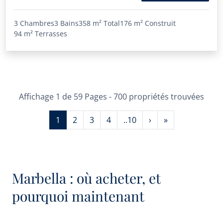
3 Chambres
3 Bains
358 m²
Total
176 m²
Construit
94 m²
Terrasses
Affichage 1 de 59 Pages - 700 propriétés trouvées
1
2
3
4
..10
›
»
Marbella : où acheter, et
pourquoi maintenant