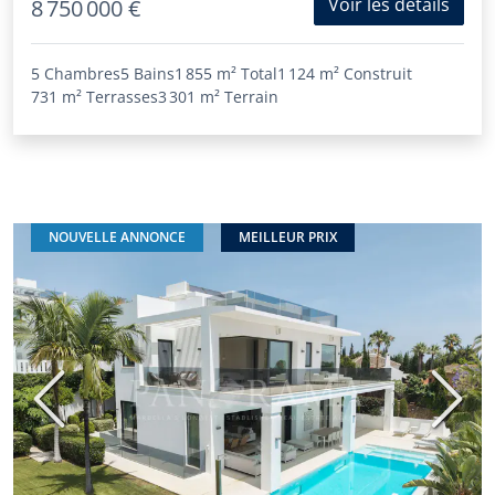
Voir les détails
8 750 000 €
5 Chambres
5 Bains
1 855 m²
Total
1 124 m²
Construit
731 m²
Terrasses
3 301 m²
Terrain
NOUVELLE ANNONCE
MEILLEUR PRIX
Précédent
Suiva