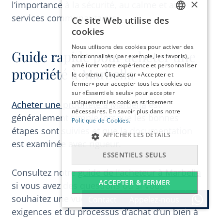
×
l’importance à la sécurité, au calme et aux
services communautaires.
Ce site Web utilise des
ENGLISH
cookies
ESPAÑOL
Nous utilisons des cookies pour activer des
Guide rapide pour acheter une
DEUTSCH
fonctionnalités (par exemple, les favoris),
améliorer votre expérience et personnaliser
FRANÇAIS
propriété à Marbella
le contenu. Cliquez sur «Accepter et
NEDERLANDS
fermer» pour accepter tous les cookies ou
sur «Essentiels seuls» pour accepter
uniquement les cookies strictement
Acheter une propriété à Marbella
est
nécessaires. En savoir plus dans notre
généralement simple lorsque les bonnes
Politique de Cookies.
étapes sont suivies et que la documentation
AFFICHER LES DÉTAILS
est examinée avec rigueur.
ESSENTIELS SEULS
Consultez notre
guide de l’acheteur à Marbella
ACCEPTER & FERMER
si vous avez des questions ou si vous
souhaitez une vue d’ensemble claire des
Contact
Appelez-nous
exigences et du processus d’achat d’un bien à