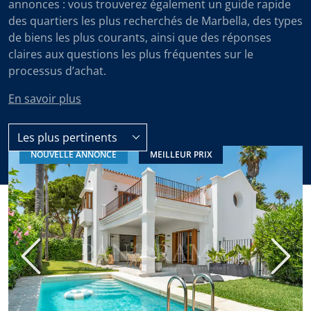
annonces : vous trouverez également un guide rapide
des quartiers les plus recherchés de Marbella, des types
de biens les plus courants, ainsi que des réponses
claires aux questions les plus fréquentes sur le
processus d’achat.
En savoir plus
Les plus pertinents
NOUVELLE ANNONCE
MEILLEUR PRIX
Toutes les propriétés à vendre
Précédent
Suiva