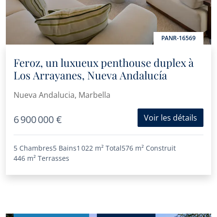
PANR-16569
Feroz, un luxueux penthouse duplex à
Los Arrayanes, Nueva Andalucía
Nueva Andalucia, Marbella
Voir les détails
6 900 000 €
5 Chambres
5 Bains
1 022 m²
Total
576 m²
Construit
446 m²
Terrasses