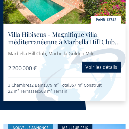
PANR-13742
Villa Hibiscus - Magnifique villa
méditerranéenne à Marbella Hill Club
au charme traditionnel intemporel
Marbella Hill Club, Marbella Golden Mile
Voir les détails
2 200 000 €
3 Chambres
2 Bains
379 m²
Total
357 m²
Construit
22 m²
Terrasses
508 m²
Terrain
NOUVELLE ANNONCE
MEILLEUR PRIX