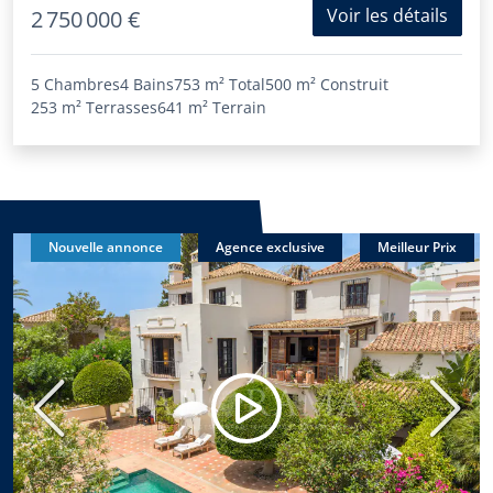
Voir les détails
2 750 000 €
5 Chambres
4 Bains
753 m²
Total
500 m²
Construit
253 m²
Terrasses
641 m²
Terrain
Nouvelle annonce
Agence exclusive
Meilleur Prix
Précédent
Suiva