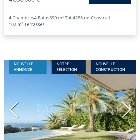
4 Chambres
4 Bains
390 m²
Total
288 m²
Construit
102 m²
Terrasses
NOUVELLE
NOTRE
NOUVELLE
ANNONCE
SÉLECTION
CONSTRUCTION
Précédent
Suiva