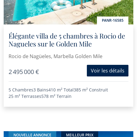
PANR-16585
Élégante villa de 5 chambres à Rocio de
Nagueles sur le Golden Mile
Rocio de Nagüeles, Marbella Golden Mile
Voir les détails
2 495 000 €
5 Chambres
3 Bains
410 m²
Total
385 m²
Construit
25 m²
Terrasses
578 m²
Terrain
NOUVELLE ANNONCE
MEILLEUR PRIX