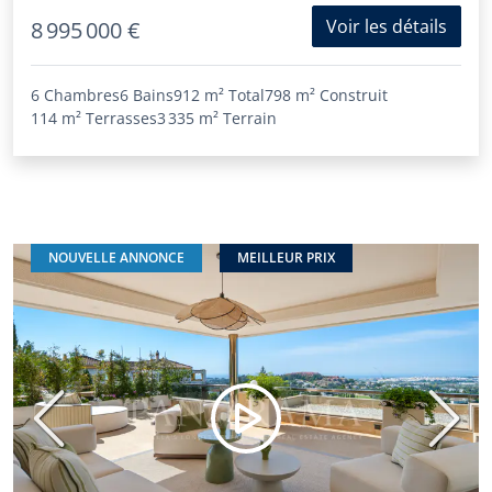
Voir les détails
8 995 000 €
6 Chambres
6 Bains
912 m²
Total
798 m²
Construit
114 m²
Terrasses
3 335 m²
Terrain
NOUVELLE ANNONCE
MEILLEUR PRIX
Précédent
Suiva