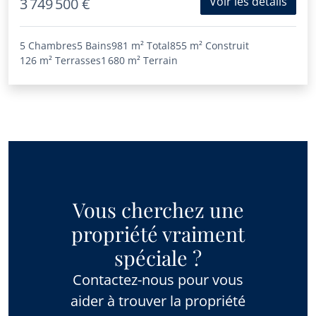
Voir les détails
3 749 500 €
5 Chambres
5 Bains
981 m²
Total
855 m²
Construit
126 m²
Terrasses
1 680 m²
Terrain
Vous cherchez une
propriété vraiment
spéciale ?
Contactez-nous pour vous
aider à trouver la propriété