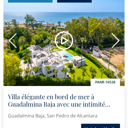
Précédent
Suiva
PANR-16538
Villa élégante en bord de mer à
Guadalmina Baja avec une intimité
exceptionnelle et un design
Guadalmina Baja, San Pedro de Alcantara
contemporain