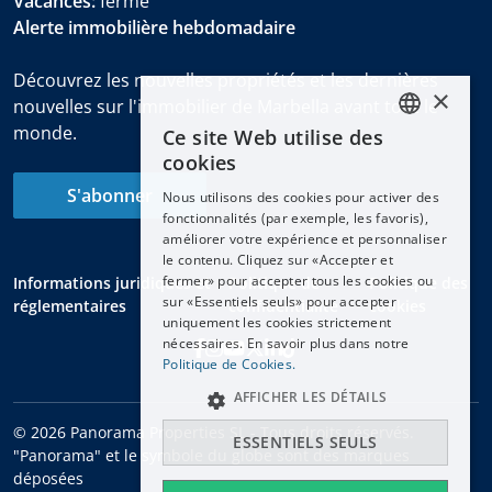
Vacances:
fermé
Alerte immobilière hebdomadaire
Découvrez les nouvelles propriétés et les dernières
×
nouvelles sur l'immobilier de Marbella avant tout le
monde.
Ce site Web utilise des
ENGLISH
cookies
ESPAÑOL
S'abonner
Nous utilisons des cookies pour activer des
DEUTSCH
fonctionnalités (par exemple, les favoris),
améliorer votre expérience et personnaliser
FRANÇAIS
le contenu. Cliquez sur «Accepter et
NEDERLANDS
fermer» pour accepter tous les cookies ou
Informations juridiques et
Politique de
Politique des
sur «Essentiels seuls» pour accepter
réglementaires
confidentialité
cookies
uniquement les cookies strictement
nécessaires. En savoir plus dans notre
Politique de Cookies.
AFFICHER LES DÉTAILS
© 2026 Panorama Properties SL - Tous droits réservés.
ESSENTIELS SEULS
"Panorama" et le symbole du globe sont des marques
déposées