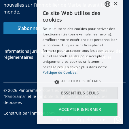
×
nouvelles sur l'immobilier de Marbella avant tout le
monde.
Ce site Web utilise des
ENGLISH
cookies
ESPAÑOL
S'abonner
Nous utilisons des cookies pour activer des
DEUTSCH
fonctionnalités (par exemple, les favoris),
améliorer votre expérience et personnaliser
FRANÇAIS
le contenu. Cliquez sur «Accepter et
NEDERLANDS
fermer» pour accepter tous les cookies ou
Informations juridiques et
Politique de
Politique des
sur «Essentiels seuls» pour accepter
réglementaires
confidentialité
cookies
uniquement les cookies strictement
nécessaires. En savoir plus dans notre
Politique de Cookies.
AFFICHER LES DÉTAILS
© 2026 Panorama Properties SL - Tous droits réservés.
ESSENTIELS SEULS
"Panorama" et le symbole du globe sont des marques
déposées
ACCEPTER & FERMER
Construit par
inmoba.com
Contact
Appelez-nous