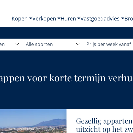
Kopen
Verkopen
Huren
Vastgoedadvies
Br
den
Alle soorten
Prijs per week vanaf
ppen voor korte termijn verhuu
Gezellig apparte
uitzicht op het z