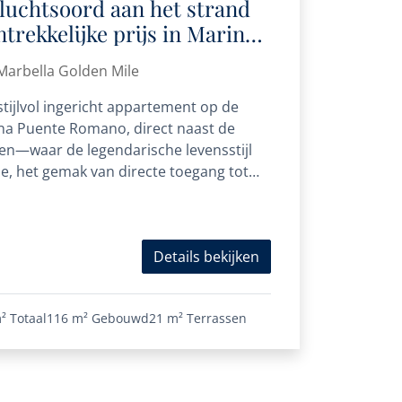
vluchtsoord aan het strand
trekkelijke prijs in Marina
en absolute toplocatie aan
arbella Golden Mile
tijlvol ingericht appartement op de
ina Puente Romano, direct naast de
en—waar de legendarische levensstijl
le, het gemak van directe toegang tot
Details bekijken
²
Totaal
116 m²
Gebouwd
21 m²
Terrassen