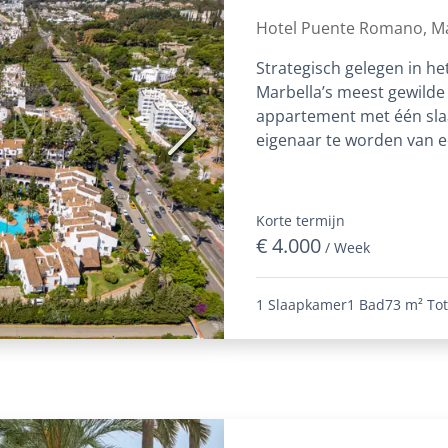
sterrenhotel Pue
Hotel Puente Romano, Ma
Strategisch gelegen in h
Marbella’s meest gewilde
appartement met één sla
Volgende
eigenaar te worden van ee
van...
Korte termijn
€ 4.000
/ Week
1 Slaapkamer
1 Bad
73 m²
Tot