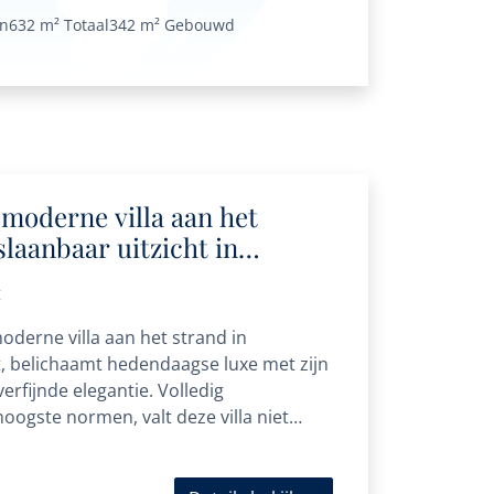
en
632 m²
Totaal
342 m²
Gebouwd
oderne villa aan het
laanbaar uitzicht in
lla Oost
t
rne villa aan het strand in
t, belichaamt hedendaagse luxe met zijn
erfijnde elegantie. Volledig
oogste normen, valt deze villa niet