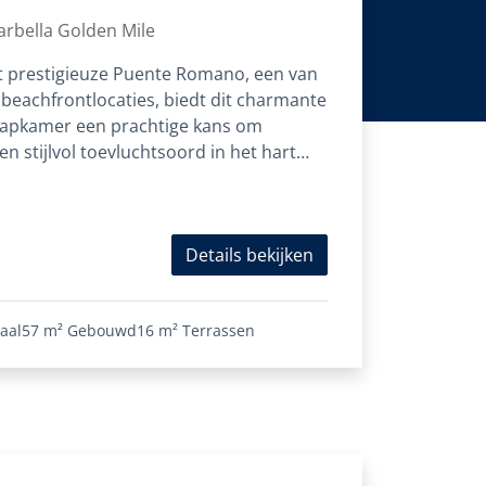
nte Romano
rbella Golden Mile
et prestigieuze Puente Romano, een van
 beachfrontlocaties, biedt dit charmante
apkamer een prachtige kans om
n stijlvol toevluchtsoord in het hart
Details bekijken
aal
57 m²
Gebouwd
16 m²
Terrassen