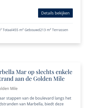
niveau:...
Details bekijken
²
Totaal
455 m²
Gebouwd
213 m²
Terrassen
bella Mar op slechts enkele
trand aan de Golden Mile
olden Mile
aar stappen van de boulevard langs het
stranden van Marbella, biedt deze