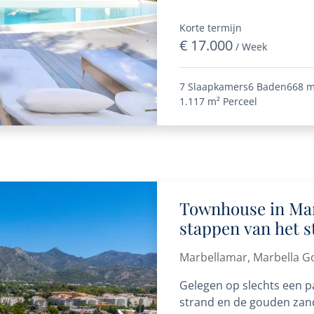
woning uit: op de ingangs
Korte termijn
€ 17.000
/ Week
7 Slaapkamers
6 Baden
668 m
1.117 m²
Perceel
Townhouse in Mar
stappen van het s
Marbellamar, Marbella G
Gelegen op slechts een p
strand en de gouden zand