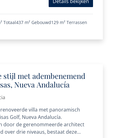
Details bekijken
²
Totaal
437 m²
Gebouwd
129 m²
Terrassen
dse stijl met adembenemend
risas, Nueva Andalucía
cia
gerenoveerde villa met panoramisch
risas Golf, Nueva Andalucía.
n door de gerenommeerde architect
d over drie niveaus, bestaat deze