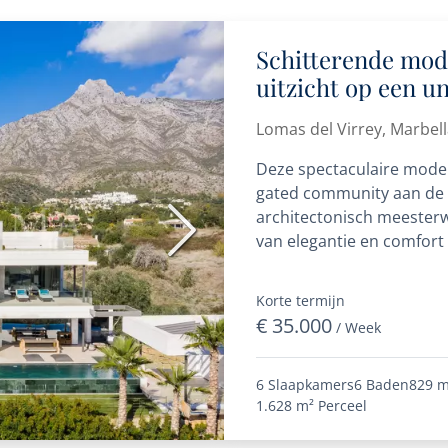
Schitterende mode
uitzicht op een u
Mile
Lomas del Virrey, Marbel
Deze spectaculaire modern
gated community aan de 
architectonisch meester
Volgende
van elegantie en comfort b
ontworpen...
Korte termijn
€ 35.000
/ Week
6 Slaapkamers
6 Baden
829 m
1.628 m²
Perceel