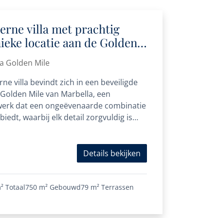
rne villa met prachtig
nieke locatie aan de Golden
la Golden Mile
e villa bevindt zich in een beveiligde
Golden Mile van Marbella, een
werk dat een ongeëvenaarde combinatie
iedt, waarbij elk detail zorgvuldig is
Details bekijken
²
Totaal
750 m²
Gebouwd
79 m²
Terrassen