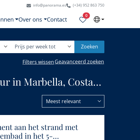
info@panorama.es
(+34) 952 863 750
Geselecteerde eigendommen
0
onnen
Over ons
Contact
Prijs per week tot
Zoeken
Geavanceerd zoeken
Filters wissen
r in Marbella, Costa
Meest relevant
ment aan het strand met
wembad in het 5-