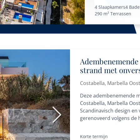
4 Slaapkamers
4 Bad
290 m²
Terrassen
Adembenemende m
strand met onvers
Costabella, Marbe
Costabella, Marbella Oos
Deze adembenemende mode
Costabella, Marbella Oos
Scandinavisch design en v
Volgende
gerenoveerd volgens de h
alleen op door zijn...
Korte termijn