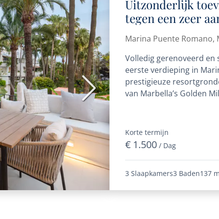
Uitzonderlijk toe
tegen een zeer aan
Puente Romano, e
Marina Puente Romano, M
de Golden Mile
Volledig gerenoveerd en s
eerste verdieping in Mar
prestigieuze resortgrond
Volgende
van Marbella’s Golden Mi
het strand en...
Korte termijn
€ 1.500
/ Dag
3 Slaapkamers
3 Baden
137 m