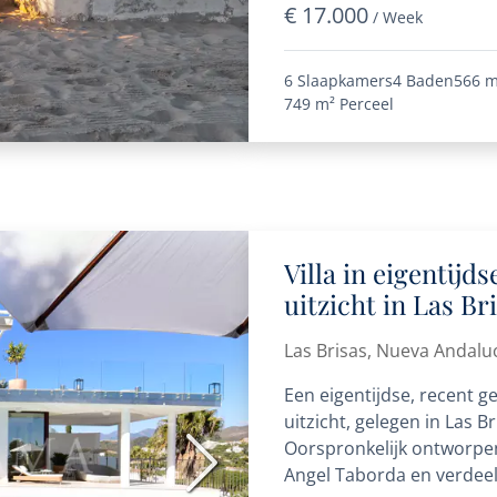
€ 17.000
/ Week
6 Slaapkamers
4 Baden
566 m
749 m²
Perceel
Villa in eigentij
uitzicht in Las B
Las Brisas, Nueva Andalu
Een eigentijdse, recent 
uitzicht, gelegen in Las B
Oorspronkelijk ontworpe
Volgende
Angel Taborda en verdeel