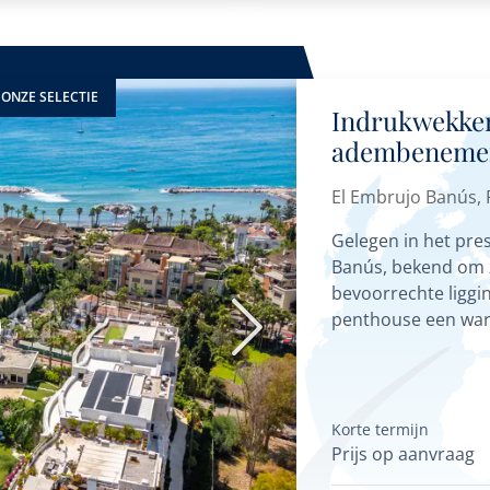
ONZE SELECTIE
Indrukwekke
adembenemend
Banús
El Embrujo Banús,
Gelegen in het pr
Banús, bekend om zi
bevoorrechte liggi
penthouse een ware
Volgende
complex biedt haa
Korte termijn
Prijs op aanvraag