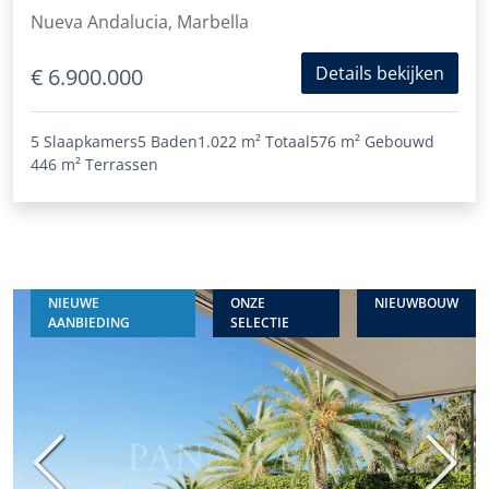
Nueva Andalucia, Marbella
Details bekijken
€ 6.900.000
5 Slaapkamers
5 Baden
1.022 m²
Totaal
576 m²
Gebouwd
446 m²
Terrassen
NIEUWE
ONZE
NIEUWBOUW
AANBIEDING
SELECTIE
Vorige
Volge