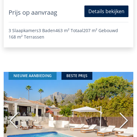
Details bekijken
Prijs op aanvraag
3 Slaapkamers
3 Baden
463 m²
Totaal
207 m²
Gebouwd
168 m²
Terrassen
NIEUWE AANBIEDING
BESTE PRIJS
Vorige
Volge