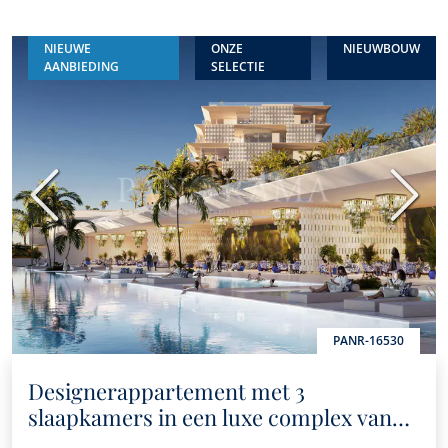
NIEUWE
ONZE
NIEUWBOUW
AANBIEDING
SELECTIE
Vorige
Volge
PANR-16530
Designerappartement met 3
slaapkamers in een luxe complex van
topklasse