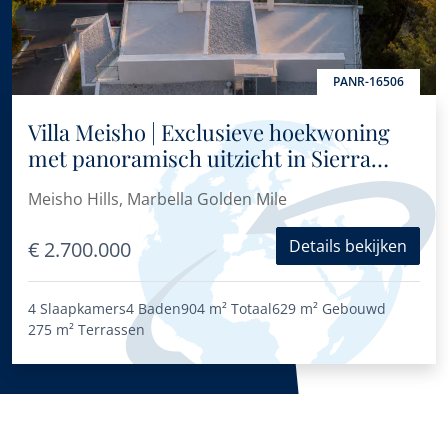
PANR-16506
Villa Meisho | Exclusieve hoekwoning
met panoramisch uitzicht in Sierra
Blanca
Meisho Hills, Marbella Golden Mile
Details bekijken
€ 2.700.000
4 Slaapkamers
4 Baden
904 m²
Totaal
629 m²
Gebouwd
275 m²
Terrassen