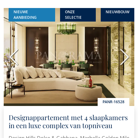
NIEUWE
ONZE
NIEUWBOUW
AANBIEDING
SELECTIE
Vorige
Volge
PANR-16528
Designappartement met 4 slaapkamers
in een luxe complex van topniveau