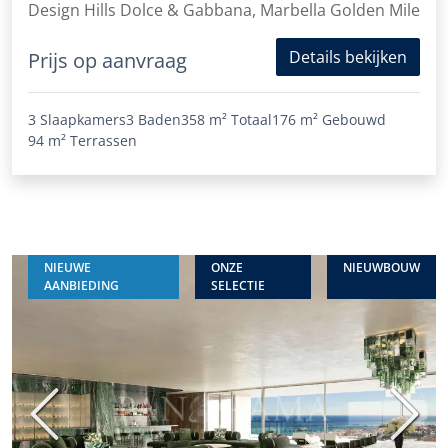
Design Hills Dolce & Gabbana, Marbella Golden Mile
Details bekijken
Prijs op aanvraag
3 Slaapkamers
3 Baden
358 m²
Totaal
176 m²
Gebouwd
94 m²
Terrassen
NIEUWE
ONZE
NIEUWBOUW
AANBIEDING
SELECTIE
Vorige
Volge