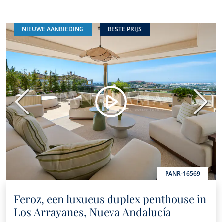
NIEUWE AANBIEDING
BESTE PRIJS
Vorige
Volge
PANR-16569
Feroz, een luxueus duplex penthouse in
Los Arrayanes, Nueva Andalucía