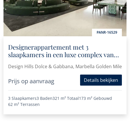
PANR-16529
Designerappartement met 3
slaapkamers in een luxe complex van
topklasse
Design Hills Dolce & Gabbana, Marbella Golden Mile
Details bekijken
Prijs op aanvraag
3 Slaapkamers
3 Baden
321 m²
Totaal
173 m²
Gebouwd
62 m²
Terrassen