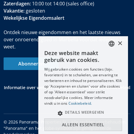
Zaterdagen:
10:00 tot 14:00 (sales office)
Vakantie:
gesloten
Wekelijkse Eigendomsalert
Ontdek nieuwe eigendommen en het laatste nieuws
over onroerend goed in Marbella voordat iedereen het
×
weet.
Deze website maakt
ENGLISH
gebruik van cookies.
Abonneren
ESPAÑOL
Wij gebruiken cookies om functies (bijv.
DEUTSCH
favorieten) in te schakelen, uw ervaring te
verbeteren en inhoud te personaliseren. Klik
FRANÇAIS
op 'Accepteren en sluiten' voor alle cookies
Informatie over wet- en regelgeving
Privacybeleid
Cookiebeleid
NEDERLANDS
of op 'Alleen essentieel' voor strikt
noodzakelijke cookies. Meer informatie
vindt u in ons
Cookiebeleid.
DETAILS WEERGEVEN
© 2026 Panorama Properties SL - Alle rechten voorbehouden.
ALLEEN ESSENTIEEL
"Panorama" en het globe-symbool zijn geregistreerde