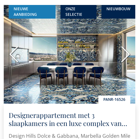
NIEUWE
ONZE
NIEUWBOUW
AANBIEDING
SELECTIE
Vorige
Volge
PANR-16526
Designerappartement met 3
slaapkamers in een luxe complex van
topklasse
Design Hills Dolce & Gabbana, Marbella Golden Mile