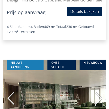
Design Hills Dolce & Gabbana, Marbella Golden Mile
Details bekijken
Prijs op aanvraag
4 Slaapkamers
4 Baden
469 m²
Totaal
230 m²
Gebouwd
129 m²
Terrassen
NIEUWE
ONZE
NIEUWBOUW
AANBIEDING
SELECTIE
Vorige
Volge