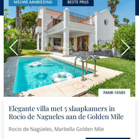
NIEUWE AANBIEDING
BESTE PRIJS
Nieuwe of recente renovatie
Vorige
Volge
PANR-16585
Elegante villa met 5 slaapkamers in
Rocío de Nagueles aan de Golden Mile
Rocio de Nagüeles, Marbella Golden Mile