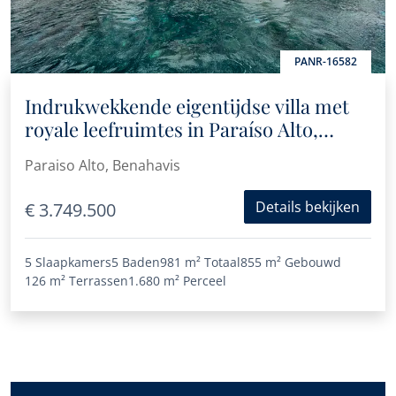
PANR-16582
Indrukwekkende eigentijdse villa met
royale leefruimtes in Paraíso Alto,
Benahavís
Paraiso Alto, Benahavis
Details bekijken
€ 3.749.500
5 Slaapkamers
5 Baden
981 m²
Totaal
855 m²
Gebouwd
126 m²
Terrassen
1.680 m²
Perceel