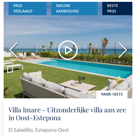
PRIJS
NIEUWE
BESTE
VERLAAGD
AANBIEDING
PRIJS
Vorige
Volge
PANR-16515
Villa Imare - Uitzonderlijke villa aan zee
in Oost-Estepona
El Saladillo, Estepona Oost