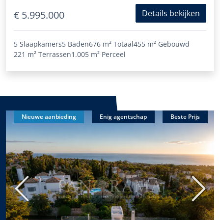
Details bekijken
€ 5.995.000
5 Slaapkamers
5 Baden
676 m²
Totaal
455 m²
Gebouwd
221 m²
Terrassen
1.005 m²
Perceel
Nieuwe aanbieding
Enig agentschap
Beste Prijs
Vorige
Volge