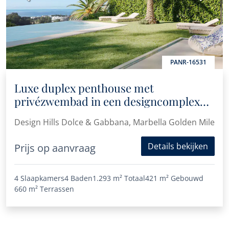
PANR-16531
Luxe duplex penthouse met
privézwembad in een designcomplex
van Dolce en Gabanna
Design Hills Dolce & Gabbana, Marbella Golden Mile
Details bekijken
Prijs op aanvraag
4 Slaapkamers
4 Baden
1.293 m²
Totaal
421 m²
Gebouwd
660 m²
Terrassen