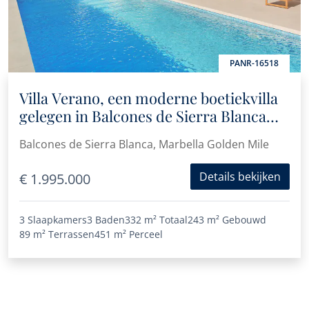
PANR-16518
Villa Verano, een moderne boetiekvilla
gelegen in Balcones de Sierra Blanca
aan de Golden Mile
Balcones de Sierra Blanca, Marbella Golden Mile
Details bekijken
€ 1.995.000
3 Slaapkamers
3 Baden
332 m²
Totaal
243 m²
Gebouwd
89 m²
Terrassen
451 m²
Perceel