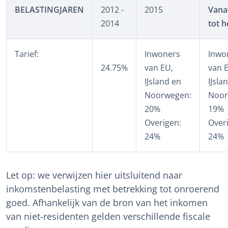
BELASTINGJAREN
2012 -
2015
Vana
2014
tot 
Tarief:
Inwoners
Inwo
24.75%
van EU,
van 
IJsland en
IJsla
Noorwegen:
Noor
20%
19%
Overigen:
Over
24%
24%
Let op: we verwijzen hier uitsluitend naar
inkomstenbelasting met betrekking tot onroerend
goed. Afhankelijk van de bron van het inkomen
van niet-residenten gelden verschillende fiscale