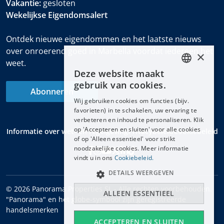
Vakantie:
gesloten
Wekelijkse Eigendomsalert
Ontdek nieuwe eigendommen en het laatste nieuws
over onroerend goed in Marbella voordat iedereen het
×
weet.
Deze website maakt
ENGLISH
gebruik van cookies.
Abonneren
ESPAÑOL
Wij gebruiken cookies om functies (bijv.
DEUTSCH
favorieten) in te schakelen, uw ervaring te
verbeteren en inhoud te personaliseren. Klik
FRANÇAIS
op 'Accepteren en sluiten' voor alle cookies
Informatie over wet- en regelgeving
Privacybeleid
Cookiebeleid
NEDERLANDS
of op 'Alleen essentieel' voor strikt
noodzakelijke cookies. Meer informatie
vindt u in ons
Cookiebeleid.
DETAILS WEERGEVEN
© 2026 Panorama Properties SL - Alle rechten voorbehouden.
ALLEEN ESSENTIEEL
"Panorama" en het globe-symbool zijn geregistreerde
handelsmerken
ACCEPTEREN EN SLUITEN