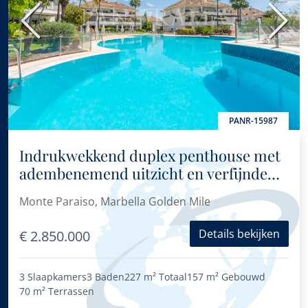
Vorige
Volge
PANR-15987
Indrukwekkend duplex penthouse met
adembenemend uitzicht en verfijnde
inrichting in Monte Paraíso
Monte Paraiso, Marbella Golden Mile
Details bekijken
€ 2.850.000
3 Slaapkamers
3 Baden
227 m²
Totaal
157 m²
Gebouwd
70 m²
Terrassen