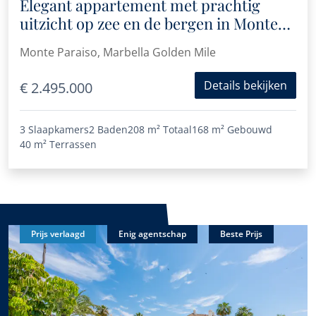
Elegant appartement met prachtig
uitzicht op zee en de bergen in Monte
Paraíso
Monte Paraiso, Marbella Golden Mile
Details bekijken
€ 2.495.000
3 Slaapkamers
2 Baden
208 m²
Totaal
168 m²
Gebouwd
40 m²
Terrassen
Prijs verlaagd
Enig agentschap
Beste Prijs