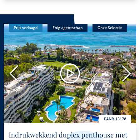
Prijs verlaagd
Enig agentschap
Onze Selectie
Vorige
Volge
PANR-13178
Indrukwekkend duplex penthouse met