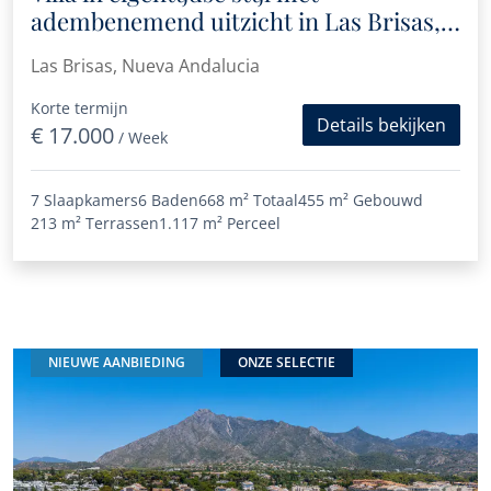
adembenemend uitzicht in Las Brisas,
Nueva Andalucía
Las Brisas, Nueva Andalucia
Korte termijn
Details bekijken
€ 17.000
/ Week
7 Slaapkamers
6 Baden
668 m²
Totaal
455 m²
Gebouwd
213 m²
Terrassen
1.117 m²
Perceel
NIEUWE AANBIEDING
ONZE SELECTIE