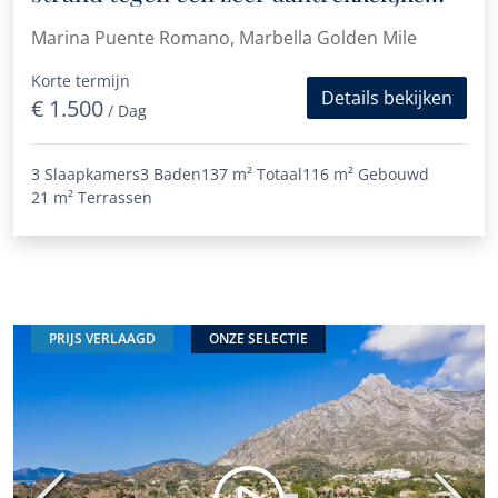
prijs in Marina Puente Romano, een
Marina Puente Romano, Marbella Golden Mile
absolute toplocatie aan de Golden Mile
Korte termijn
Details bekijken
€ 1.500
/ Dag
3 Slaapkamers
3 Baden
137 m²
Totaal
116 m²
Gebouwd
21 m²
Terrassen
PRIJS VERLAAGD
ONZE SELECTIE