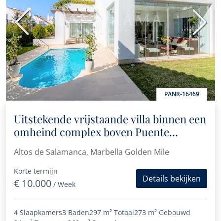
Vorige
Volge
PANR-16469
Uitstekende vrijstaande villa binnen een
omheind complex boven Puente
Romano
Altos de Salamanca, Marbella Golden Mile
Korte termijn
Details bekijken
€ 10.000
/ Week
4 Slaapkamers
3 Baden
297 m²
Totaal
273 m²
Gebouwd