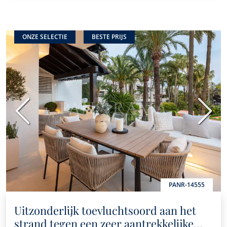
ONZE SELECTIE
BESTE PRIJS
Vorige
Volge
PANR-14555
Uitzonderlijk toevluchtsoord aan het
strand tegen een zeer aantrekkelijke