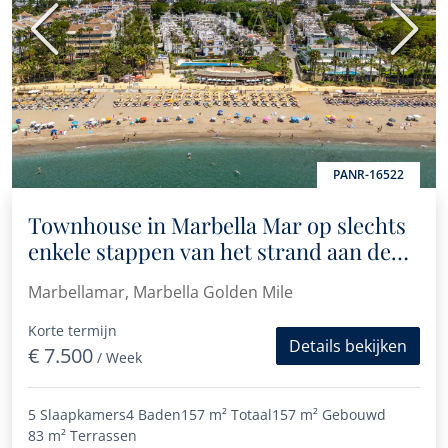
Vorige
Volge
PANR-16522
Townhouse in Marbella Mar op slechts
enkele stappen van het strand aan de
Golden Mile
Marbellamar, Marbella Golden Mile
Korte termijn
Details bekijken
€ 7.500
/ Week
5 Slaapkamers
4 Baden
157 m²
Totaal
157 m²
Gebouwd
83 m²
Terrassen