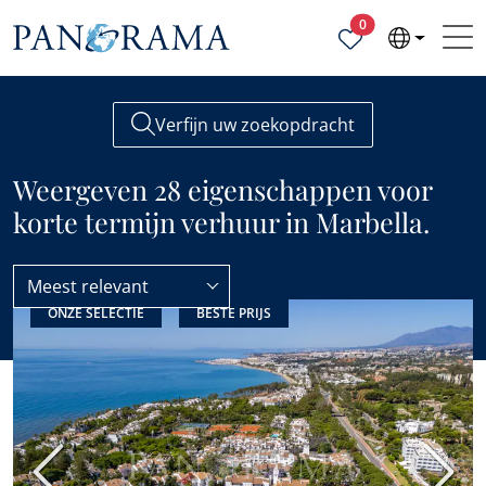
Geselecteerde ei
0
Verfijn uw zoekopdracht
Weergeven 28 eigenschappen voor
korte termijn verhuur in Marbella.
Meest relevant
ONZE SELECTIE
BESTE PRIJS
Alle eigenschappen voor vakantieverhuur
Marbella
Vorige
Volge