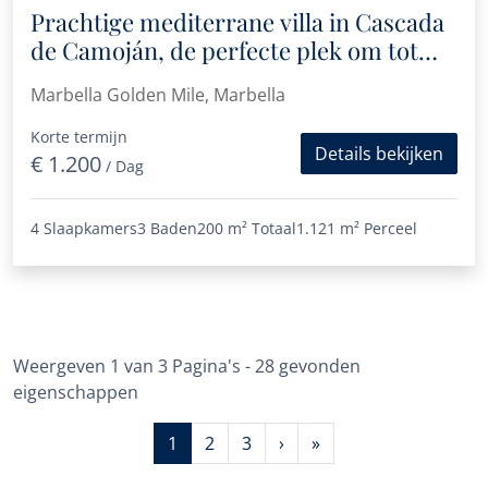
Prachtige mediterrane villa in Cascada
de Camoján, de perfecte plek om tot
rust te komen
Marbella Golden Mile, Marbella
Korte termijn
Details bekijken
€ 1.200
/ Dag
4 Slaapkamers
3 Baden
200 m²
Totaal
1.121 m²
Perceel
Weergeven 1 van 3 Pagina's - 28 gevonden
eigenschappen
1
2
3
›
»