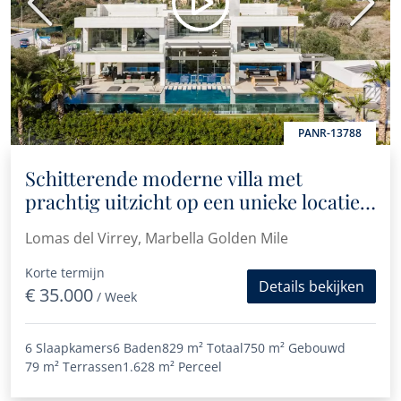
Vorige
Volge
PANR-13788
Schitterende moderne villa met
prachtig uitzicht op een unieke locatie
aan de Golden Mile
Lomas del Virrey, Marbella Golden Mile
Korte termijn
Details bekijken
€ 35.000
/ Week
6 Slaapkamers
6 Baden
829 m²
Totaal
750 m²
Gebouwd
79 m²
Terrassen
1.628 m²
Perceel