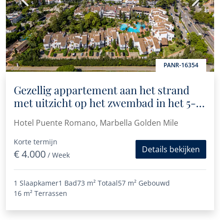
PANR-16354
Gezellig appartement aan het strand
met uitzicht op het zwembad in het 5-
sterrenhotel Puente Romano
Hotel Puente Romano, Marbella Golden Mile
Korte termijn
Details bekijken
€ 4.000
/ Week
1 Slaapkamer
1 Bad
73 m²
Totaal
57 m²
Gebouwd
16 m²
Terrassen