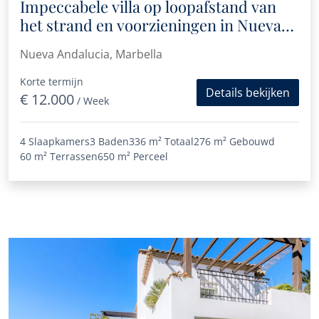
Impeccabele villa op loopafstand van
het strand en voorzieningen in Nueva
Andalucía
Nueva Andalucia, Marbella
Korte termijn
Details bekijken
€ 12.000
/ Week
4 Slaapkamers
3 Baden
336 m²
Totaal
276 m²
Gebouwd
60 m²
Terrassen
650 m²
Perceel