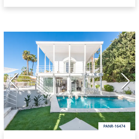
Vorige
Volge
PANR-16474