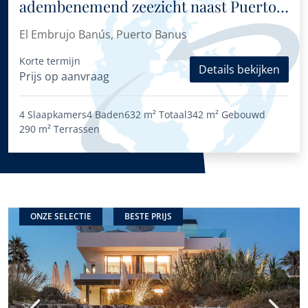
adembenemend zeezicht naast Puerto
Banús
El Embrujo Banús, Puerto Banus
Korte termijn
Details bekijken
Prijs op aanvraag
4 Slaapkamers
4 Baden
632 m²
Totaal
342 m²
Gebouwd
290 m²
Terrassen
ONZE SELECTIE
BESTE PRIJS