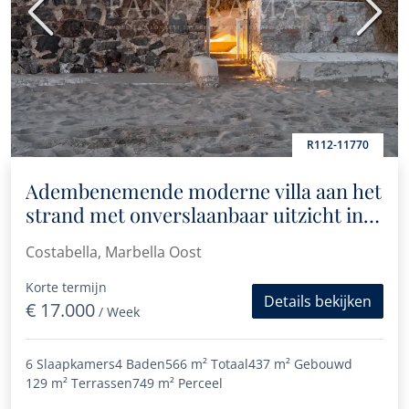
Vorige
Volge
R112-11770
Adembenemende moderne villa aan het
strand met onverslaanbaar uitzicht in
Costabella, Marbella Oost
Costabella, Marbella Oost
Korte termijn
Details bekijken
€ 17.000
/ Week
6 Slaapkamers
4 Baden
566 m²
Totaal
437 m²
Gebouwd
129 m²
Terrassen
749 m²
Perceel