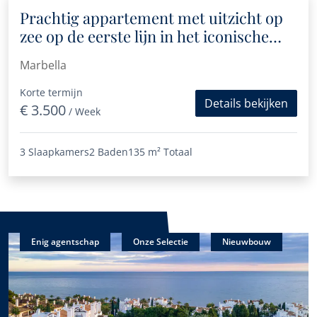
Prachtig appartement met uitzicht op
zee op de eerste lijn in het iconische
Marbell Center-gebouw
Marbella
Korte termijn
Details bekijken
€ 3.500
/ Week
3 Slaapkamers
2 Baden
135 m²
Totaal
Enig agentschap
Onze Selectie
Nieuwbouw