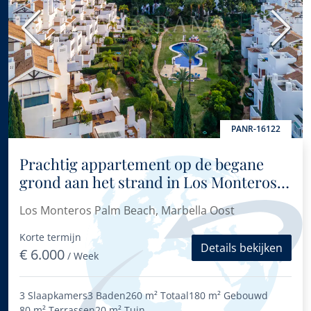
Vorige
Volge
PANR-16122
Prachtig appartement op de begane
grond aan het strand in Los Monteros
Palm Beach, Marbella Oost
Los Monteros Palm Beach, Marbella Oost
Korte termijn
Details bekijken
€ 6.000
/ Week
3 Slaapkamers
3 Baden
260 m²
Totaal
180 m²
Gebouwd
80 m²
Terrassen
20 m²
Tuin