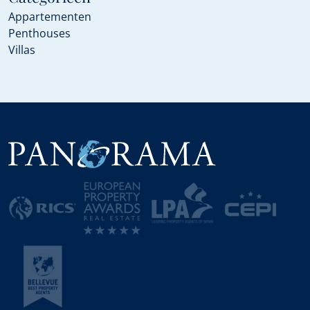
Appartementen
Penthouses
Villas