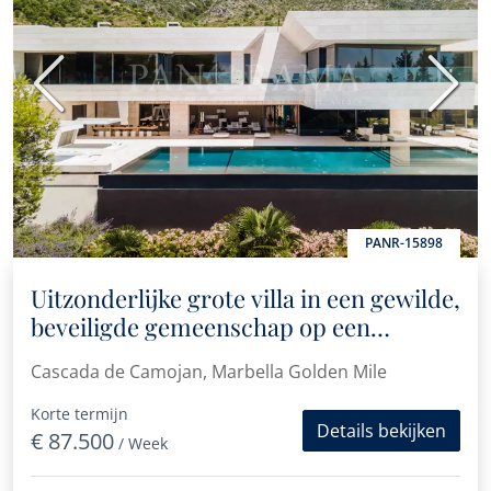
Vorige
Volge
PANR-15898
Uitzonderlijke grote villa in een gewilde,
beveiligde gemeenschap op een
toplocatie in Marbella.
Cascada de Camojan, Marbella Golden Mile
Korte termijn
Details bekijken
€ 87.500
/ Week