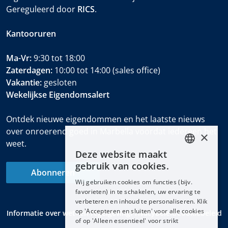
Gereguleerd door
RICS
.
Kantooruren
Ma-Vr:
9:30 tot 18:00
Zaterdagen:
10:00 tot 14:00 (sales office)
Vakantie:
gesloten
Wekelijkse Eigendomsalert
Ontdek nieuwe eigendommen en het laatste nieuws
over onroerend goed in Marbella voordat iedereen het
×
weet.
Deze website maakt
ENGLISH
gebruik van cookies.
Abonneren
ESPAÑOL
Wij gebruiken cookies om functies (bijv.
DEUTSCH
favorieten) in te schakelen, uw ervaring te
verbeteren en inhoud te personaliseren. Klik
FRANÇAIS
op 'Accepteren en sluiten' voor alle cookies
Informatie over wet- en regelgeving
Privacybeleid
Cookiebeleid
NEDERLANDS
of op 'Alleen essentieel' voor strikt