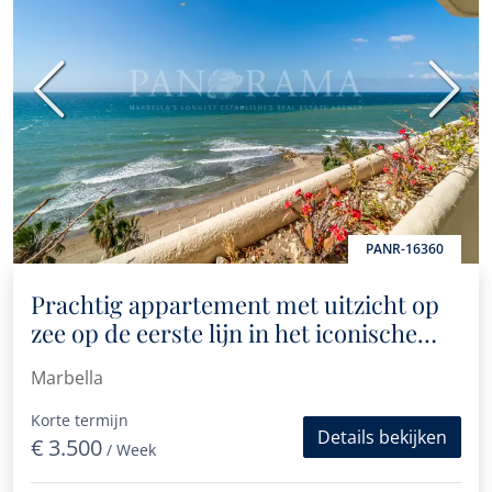
Vorige
Volge
PANR-16360
Prachtig appartement met uitzicht op
zee op de eerste lijn in het iconische
Marbell Center-gebouw
Marbella
Korte termijn
Details bekijken
€ 3.500
/ Week