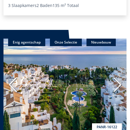
3 Slaapkamers
2 Baden
135 m²
Totaal
Enig agentschap
Onze Selectie
Nieuwbouw
Vorige
Volge
PANR-16122