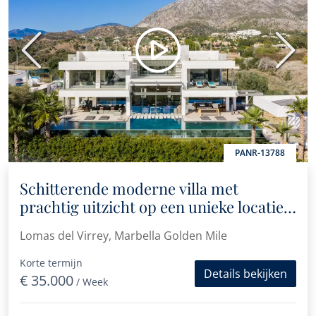
Vorige
Volge
PANR-13788
Schitterende moderne villa met
prachtig uitzicht op een unieke locatie
aan de Golden Mile
Lomas del Virrey, Marbella Golden Mile
Korte termijn
Details bekijken
€ 35.000
/ Week