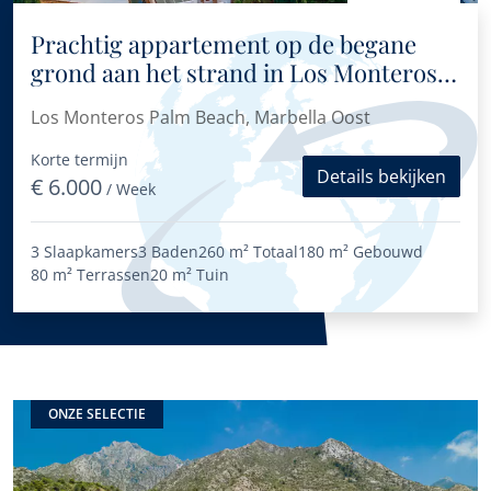
Prachtig appartement op de begane
grond aan het strand in Los Monteros
Palm Beach, Marbella Oost
Los Monteros Palm Beach, Marbella Oost
Korte termijn
Details bekijken
€ 6.000
/ Week
3 Slaapkamers
3 Baden
260 m²
Totaal
180 m²
Gebouwd
80 m²
Terrassen
20 m²
Tuin
ONZE SELECTIE