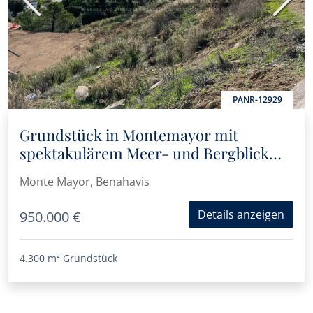
Vorherige
Nächs
PANR-12929
Grundstück in Montemayor mit
spektakulärem Meer- und Bergblick
und Vorprojekt
Monte Mayor, Benahavis
Details anzeigen
950.000 €
4.300 m²
Grundstück