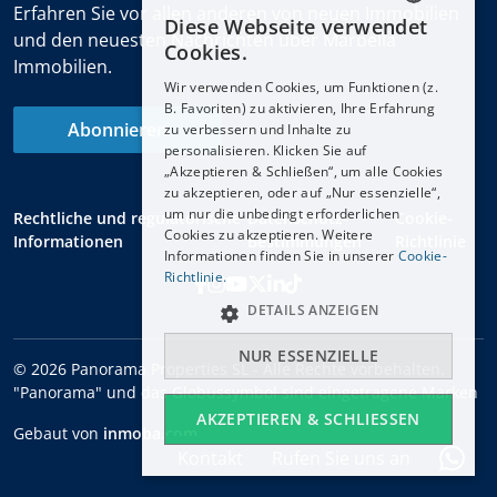
Erfahren Sie vor allen anderen von neuen Immobilien
Diese Webseite verwendet
ENGLISH
und den neuesten Nachrichten über Marbella
Cookies.
Immobilien.
ESPAÑOL
Wir verwenden Cookies, um Funktionen (z.
DEUTSCH
B. Favoriten) zu aktivieren, Ihre Erfahrung
Abonnieren
zu verbessern und Inhalte zu
FRANÇAIS
personalisieren. Klicken Sie auf
NEDERLANDS
„Akzeptieren & Schließen“, um alle Cookies
zu akzeptieren, oder auf „Nur essenzielle“,
um nur die unbedingt erforderlichen
Rechtliche und regulatorische
Datenschutz-
Cookie-
Cookies zu akzeptieren. Weitere
Informationen
Bestimmungen
Richtlinie
Informationen finden Sie in unserer
Cookie-
Richtlinie.
DETAILS ANZEIGEN
NUR ESSENZIELLE
© 2026 Panorama Properties SL - Alle Rechte vorbehalten.
"Panorama" und das Globussymbol sind eingetragene Marken
AKZEPTIEREN & SCHLIESSEN
Gebaut von
inmoba.com
Kontakt
Rufen Sie uns an