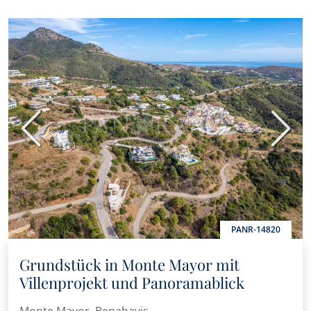
Vorherige
Nächs
PANR-14820
Grundstück in Monte Mayor mit
Villenprojekt und Panoramablick