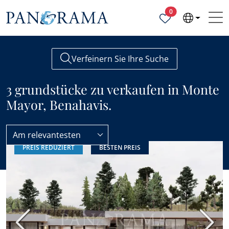
Ausgewählte Objek
0
Verfeinern Sie Ihre Suche
3 grundstücke zu verkaufen in Monte
Mayor, Benahavis.
Am relevantesten
PREIS REDUZIERT
BESTEN PREIS
Monte Mayor
Grundstücke
Vorherige
Nächs