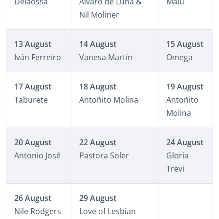
Delaossa
Álvaro de Luna &
Malú
Nil Moliner
13 August
14 August
15 August
Iván Ferreiro
Vanesa Martín
Omega
17 August
18 August
19 August
Taburete
Antoñito Molina
Antoñito
Molina
20 August
22 August
24 August
Antonio José
Pastora Soler
Gloria
Trevi
26 August
29 August
Nile Rodgers
Love of Lesbian