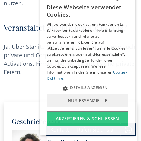
nutzen.
Diese Webseite verwendet
ENGLISH
Cookies.
ESPAÑOL
Wir verwenden Cookies, um Funktionen (z.
Veranstaltet Starlite private Events?
DEUTSCH
B. Favoriten) zu aktivieren, Ihre Erfahrung
zu verbessern und Inhalte zu
FRANÇAIS
personalisieren. Klicken Sie auf
Ja. Über Starlite MICE organisiert die Gruppe auch
NEDERLANDS
„Akzeptieren & Schließen“, um alle Cookies
private und Corporate-Events, darunter Brand-
zu akzeptieren, oder auf „Nur essenzielle“,
um nur die unbedingt erforderlichen
Activations, Firmenabende, Launches und private
Cookies zu akzeptieren. Weitere
Feiern.
Informationen finden Sie in unserer
Cookie-
Richtlinie.
DETAILS ANZEIGEN
NUR ESSENZIELLE
AKZEPTIEREN & SCHLIESSEN
Geschrieben von
Kontakt
Rufen Sie uns an