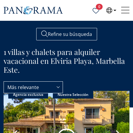
Propiedades selecc
0
Refine su búsqueda
1 villas y chalets para alquiler
vacacional en Elviria Playa, Marbella
Este.
Más relevante
Agencia exclusiva
Nuestra Selección
Elviria Playa
Villas y Chalets