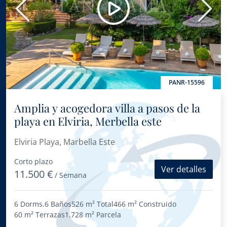
Anterior
Sigui
PANR-15596
Amplia y acogedora villa a pasos de la
playa en Elviria, Merbella este
Elviria Playa, Marbella Este
Corto plazo
Ver detalles
11.500 €
/ Semana
6 Dorms.
6 Baños
526 m²
Total
466 m²
Construido
60 m²
Terrazas
1.728 m²
Parcela