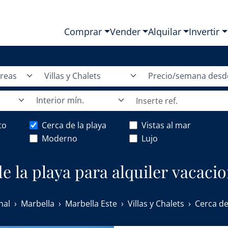
Comprar
Vender
Alquilar
Invertir
áreas
Villas y Chalets
Precio/semana desd
Interior mín.
to
Cerca de la playa
Vistas al mar
Moderno
Lujo
 de la playa para alquiler vacaci
nal
Marbella
Marbella Este
Villas y Chalets
Cerca de