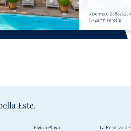
6 Dorms.
6 Baños
526 
1.728 m²
Parcela
ella Este.
Elviria Playa
La Reserva de