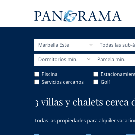
Marbella Este
Todas las sub-
Dormitorios mín.
Parcela mín.
Piscina
Estacionamien
Servicios cercanos
Golf
3 villas y chalets cerca
Todas las propiedades para alquiler vacacio