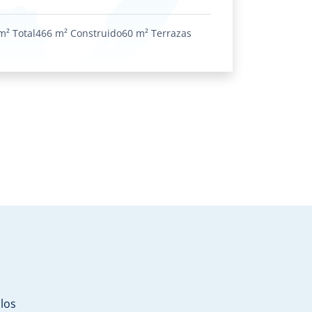
m²
Total
466 m²
Construido
60 m²
Terrazas
 los