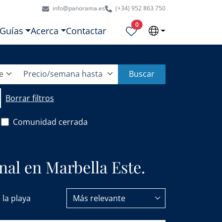
info@panorama.es
(+34) 952 863 750
Propiedades seleccionadas
0
Guías
Acerca
Contactar
e
Precio/semana hasta
Buscar
Borrar filtros
Comunidad cerrada
onal en Marbella Este.
 la playa
Más relevante