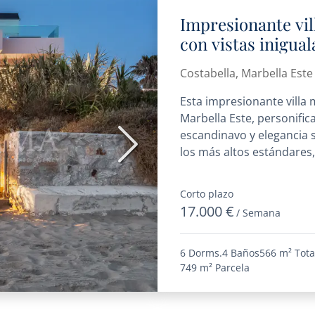
Impresionante vil
con vistas inigual
Marbella Este
Costabella, Marbella Este
Esta impresionante villa 
Marbella Este, personifi
escandinavo y elegancia 
Siguiente
los más altos estándares, 
Corto plazo
17.000 €
/ Semana
6 Dorms.
4 Baños
566 m²
Tota
749 m²
Parcela