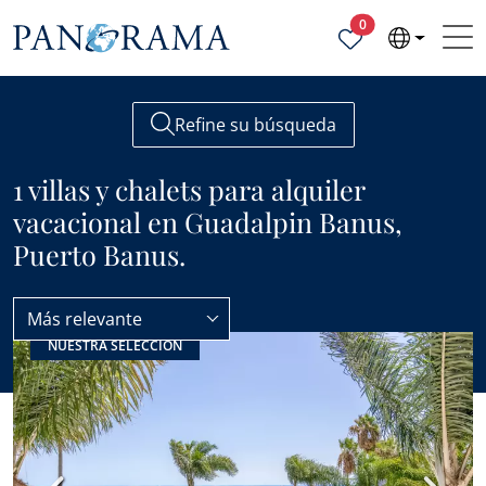
Propiedades selecc
0
Refine su búsqueda
1 villas y chalets para alquiler
vacacional en Guadalpin Banus,
Puerto Banus.
Más relevante
NUESTRA SELECCIÓN
Guadalpin Banus
Villas y Chalets