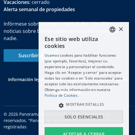
Vacaciones:
cerrado
Alerta semanal de propiedades
Infórmese sobre nuevas propiedades y las últimas
×
noticias sobre bienes raíces en Marbella antes que
nadie.
Ese sitio web utiliza
ENGLISH
cookies
ESPAÑOL
Suscribirse
Usamos cookies para habilitar funciones
DEUTSCH
(por ejemplo, favoritos), mejorar su
experiencia y personalizar el contenido.
FRANÇAIS
Haga clic en 'Aceptar y cerrar' para aceptar
NEDERLANDS
todas las cookies o en 'Solo esenciales' para
Información legal
Política de privacidad
Política de cookies
aceptar solo las estrictamente necesarias.
Obtenga más información en nuestra
Política de Cookies.
MOSTRAR DETALLES
© 2026 Panorama Properties SL - Todos los derechos
SOLO ESENCIALES
reservados. "Panorama" y el símbolo del globo son marcas
registradas
ACEPTAR & CERRAR