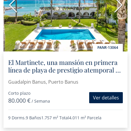
Anterior
Sigui
PANR-13064
El Martinete, una mansión en primera
línea de playa de prestigio atemporal en
Puerto Banús, Marbella
Guadalpin Banus, Puerto Banus
Corto plazo
Ver detalles
80.000 €
/ Semana
9 Dorms.
9 Baños
1.757 m²
Total
4.011 m²
Parcela