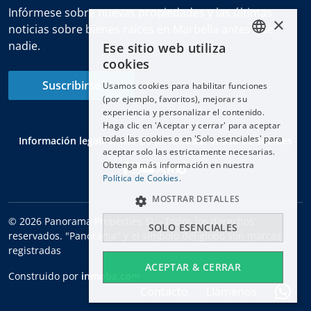
Infórmese sobre nuevas propiedades y las últimas
×
noticias sobre bienes raíces en Marbella antes que
nadie.
Ese sitio web utiliza
ENGLISH
cookies
ESPAÑOL
Suscribirse
Usamos cookies para habilitar funciones
DEUTSCH
(por ejemplo, favoritos), mejorar su
experiencia y personalizar el contenido.
FRANÇAIS
Haga clic en 'Aceptar y cerrar' para aceptar
NEDERLANDS
todas las cookies o en 'Solo esenciales' para
Información legal
Política de privacidad
Política de cookies
aceptar solo las estrictamente necesarias.
Obtenga más información en nuestra
Política de Cookies.
MOSTRAR DETALLES
© 2026 Panorama Properties SL - Todos los derechos
SOLO ESENCIALES
reservados. "Panorama" y el símbolo del globo son marcas
registradas
ACEPTAR & CERRAR
Construido por
inmoba.com
Contacto
Llámenos