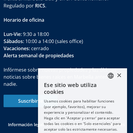
Regulado por
RICS
.
Horario de oficina
Lun-Vie:
9:30 a 18:00
Sábados:
10:00 a 14:00 (sales office)
Vacaciones:
cerrado
Alerta semanal de propiedades
Infórmese sobre nuevas propiedades y las últimas
×
noticias sobre bienes raíces en Marbella antes que
nadie.
Ese sitio web utiliza
ENGLISH
cookies
ESPAÑOL
Suscribirse
Usamos cookies para habilitar funciones
DEUTSCH
(por ejemplo, favoritos), mejorar su
experiencia y personalizar el contenido.
FRANÇAIS
Haga clic en 'Aceptar y cerrar' para aceptar
NEDERLANDS
todas las cookies o en 'Solo esenciales' para
Información legal
Política de privacidad
Política de cookies
aceptar solo las estrictamente necesarias.