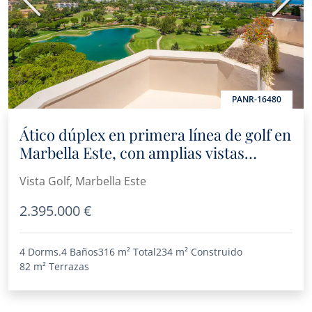
Anterior
Sigui
PANR-16480
Ático dúplex en primera línea de golf en
Marbella Este, con amplias vistas
panorámicas
Vista Golf, Marbella Este
2.395.000 €
4 Dorms.
4 Baños
316 m²
Total
234 m²
Construido
82 m²
Terrazas