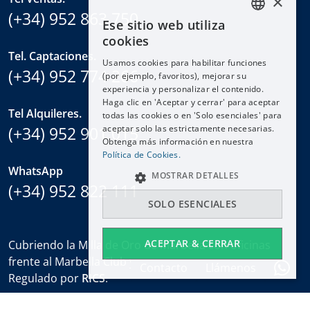
×
(+34) 952 863 750
Ese sitio web utiliza
ENGLISH
cookies
ESPAÑOL
Tel. Captaciones.
Usamos cookies para habilitar funciones
DEUTSCH
(+34) 952 774 266
(por ejemplo, favoritos), mejorar su
experiencia y personalizar el contenido.
FRANÇAIS
Haga clic en 'Aceptar y cerrar' para aceptar
NEDERLANDS
Tel Alquileres.
todas las cookies o en 'Solo esenciales' para
(+34) 952 901 015
aceptar solo las estrictamente necesarias.
Obtenga más información en nuestra
Política de Cookies.
WhatsApp
MOSTRAR DETALLES
(+34) 952 822 111
SOLO ESENCIALES
ACEPTAR & CERRAR
Cubriendo la Milla de Oro de Marbella con oficinas
frente al Marbella Club y en el Puente Romano.
Contacto
Llámenos
Regulado por
RICS
.