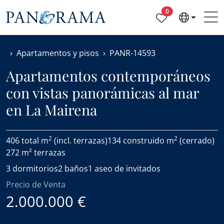
Propiedades selecc
0
Apartamentos y pisos
PANR-14593
Apartamentos contemporáneos
con vistas panorámicas al mar
en La Mairena
2
2
406 total m
(incl. terrazas)
134 construido m
(cerrado)
272 m² terrazas
3 dormitorios
2 baños
1 aseo de invitados
Precio de Venta
2.000.000 €