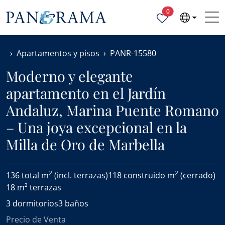
Propiedades selecc
0
Apartamentos y pisos
PANR-15580
Moderno y elegante
apartamento en el Jardín
Andaluz, Marina Puente Romano
– Una joya excepcional en la
Milla de Oro de Marbella
2
2
136 total m
(incl. terrazas)
118 construido m
(cerrado)
18 m² terrazas
3 dormitorios
3 baños
Precio de Venta