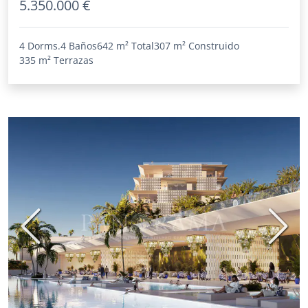
5.350.000 €
4 Dorms.
4 Baños
642 m²
Total
307 m²
Construido
335 m²
Terrazas
Anterior
Sigui