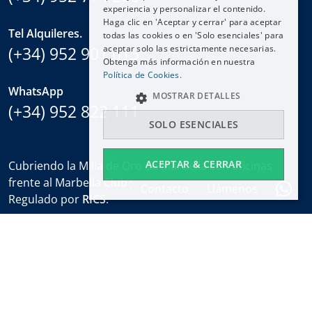
experiencia y personalizar el contenido.
FRANÇAIS
Haga clic en 'Aceptar y cerrar' para aceptar
NEDERLANDS
Tel Alquileres.
todas las cookies o en 'Solo esenciales' para
(+34) 952 901 015
aceptar solo las estrictamente necesarias.
Obtenga más información en nuestra
Política de Cookies.
WhatsApp
MOSTRAR DETALLES
(+34) 952 822 111
SOLO ESENCIALES
ACEPTAR & CERRAR
Cubriendo la Milla de Oro de Marbella con oficinas
frente al Marbella Club y en el Puente Romano.
Contacto
Llámenos
Regulado por
RICS
.
Horario de oficina
Lun-Vie:
9:30 a 18:00
Sábados:
10:00 a 14:00 (sales office)
Vacaciones:
cerrado