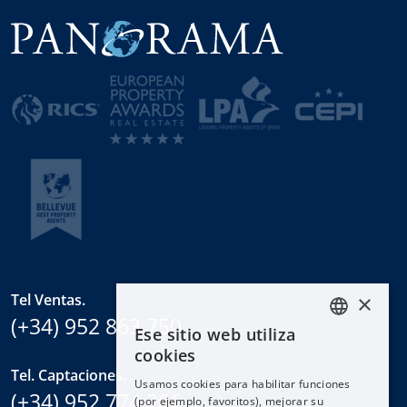
×
Tel Ventas.
(+34) 952 863 750
Ese sitio web utiliza
ENGLISH
cookies
ESPAÑOL
Tel. Captaciones.
Usamos cookies para habilitar funciones
DEUTSCH
(+34) 952 774 266
(por ejemplo, favoritos), mejorar su