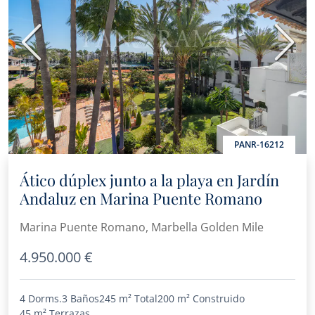
Anterior
Sigui
PANR-16212
Ático dúplex junto a la playa en Jardín
Andaluz en Marina Puente Romano
Marina Puente Romano, Marbella Golden Mile
4.950.000 €
4 Dorms.
3 Baños
245 m²
Total
200 m²
Construido
45 m²
Terrazas