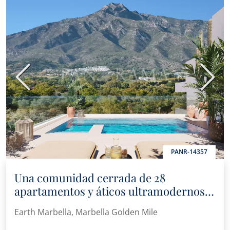
Anterior
Sigui
PANR-14357
Una comunidad cerrada de 28
apartamentos y áticos ultramodernos
en la Milla de Oro
Earth Marbella, Marbella Golden Mile