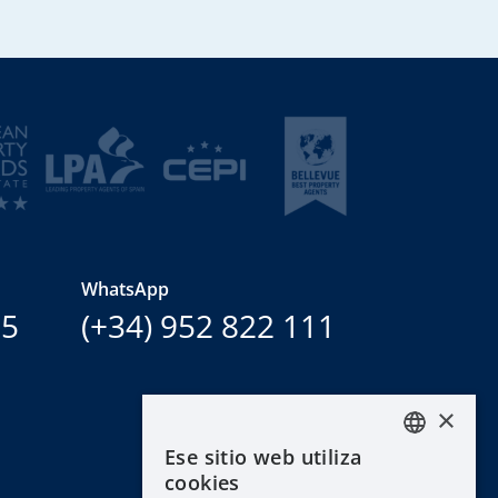
WhatsApp
15
(+34) 952 822 111
×
Ese sitio web utiliza
ENGLISH
cookies
ESPAÑOL