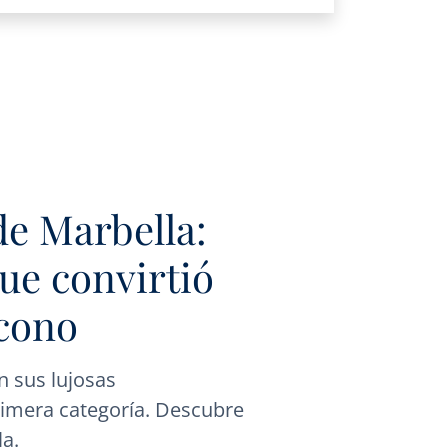
de Marbella:
que convirtió
icono
n sus lujosas
rimera categoría. Descubre
la.