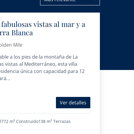
 fabulosas vistas al mar y a
rra Blanca
olden Mile
ble a los pies de la montaña de La
 vistas al Mediterráneo, esta villa
esidencia única con capacidad para 12
rá...
Ver detalles
l
772 m²
Construido
138 m²
Terrazas