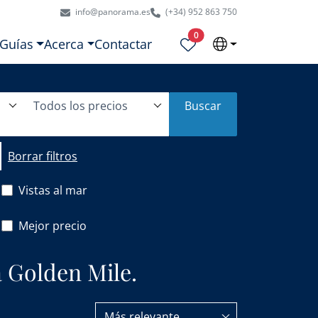
info@panorama.es
(+34) 952 863 750
Propiedades seleccionadas
0
Guías
Acerca
Contactar
Todos los precios
Buscar
Borrar filtros
Vistas al mar
Mejor precio
a Golden Mile.
Más relevante