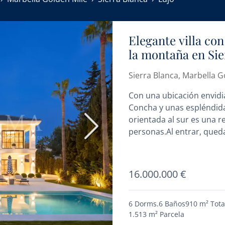
Elegante villa con
la montaña en Sie
Sierra Blanca, Marbella G
Con una ubicación envidia
Concha y unas espléndidas
orientada al sur es una r
Siguiente
personas.Al entrar, queda
16.000.000 €
6 Dorms.
6 Baños
910 m²
Tota
1.513 m²
Parcela