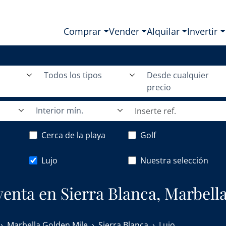
Comprar
Vender
Alquilar
Invertir
Todos los tipos
Desde cualquier
precio
Interior mín.
Cerca de la playa
Golf
Lujo
Nuestra selección
venta en Sierra Blanca, Marbell
Marbella Golden Mile
Sierra Blanca
Lujo