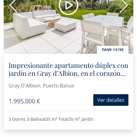
Anterior
Sigui
PANR-14198
Impresionante apartamento dúplex con
jardín en Gray d’Albion, en el corazón
de Puerto Banús
Gray D'Albion, Puerto Banus
Ver detalles
1.995.000 €
3 Dorms.
3 Baños
435 m²
Total
35 m²
Jardín