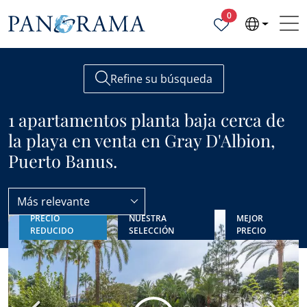
Propiedades selecc
0
Refine su búsqueda
1 apartamentos planta baja cerca de
la playa en venta en Gray D'Albion,
Puerto Banus.
Más relevante
PRECIO
NUESTRA
MEJOR
Apartamentos planta baja
Cerca de la playa
REDUCIDO
SELECCIÓN
PRECIO