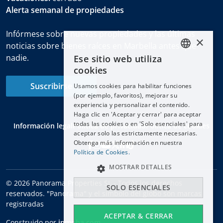
Alerta semanal de propiedades
Infórmese sobre nuevas propiedades y las últimas
×
noticias sobre bienes raíces en Marbella antes que
nadie.
Ese sitio web utiliza
ENGLISH
cookies
ESPAÑOL
Suscribirse
Usamos cookies para habilitar funciones
DEUTSCH
(por ejemplo, favoritos), mejorar su
experiencia y personalizar el contenido.
FRANÇAIS
Haga clic en 'Aceptar y cerrar' para aceptar
NEDERLANDS
todas las cookies o en 'Solo esenciales' para
Información legal
Política de privacidad
Política de cookies
aceptar solo las estrictamente necesarias.
Obtenga más información en nuestra
Política de Cookies.
MOSTRAR DETALLES
© 2026 Panorama Properties SL - Todos los derechos
SOLO ESENCIALES
reservados. "Panorama" y el símbolo del globo son marcas
registradas
ACEPTAR & CERRAR
Construido por
inmoba.com