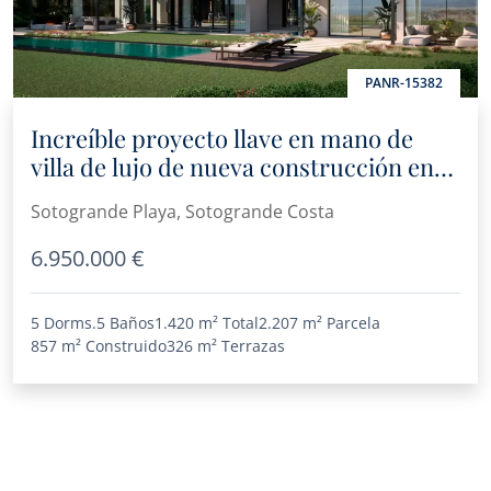
PANR-15382
Increíble proyecto llave en mano de
villa de lujo de nueva construcción en
Sotogrande Playa
Sotogrande Playa, Sotogrande Costa
6.950.000 €
5 Dorms.
5 Baños
1.420 m²
Total
2.207 m²
Parcela
857 m²
Construido
326 m²
Terrazas