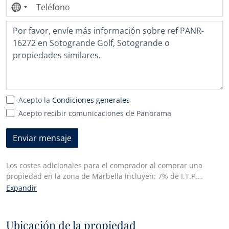
Ningún
país
seleccionado
Acepto la
Condiciones generales
Acepto recibir comunicaciones de Panorama
Enviar mensaje
Los costes adicionales para el comprador al comprar una
propiedad en la zona de Marbella incluyen: 7% de I.T.P.
(Impuesto de Transmisiones Patrimoniales) para todas las
Expandir
propiedades de reventa o 10% de IVA y 1,2% de impuesto de
actos jurídicos documentados para las propiedades nuevas
compradas a un promotor. Además, el comprador paga los
Ubicación de la propiedad