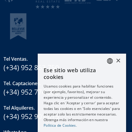
×
Tel Ventas.
(+34) 952 863 750
Ese sitio web utiliza
ENGLISH
cookies
ESPAÑOL
Tel. Captaciones.
Usamos cookies para habilitar funciones
DEUTSCH
(+34) 952 774 266
(por ejemplo, favoritos), mejorar su
experiencia y personalizar el contenido.
FRANÇAIS
Haga clic en 'Aceptar y cerrar' para aceptar
NEDERLANDS
Tel Alquileres.
todas las cookies o en 'Solo esenciales' para
(+34) 952 901 015
aceptar solo las estrictamente necesarias.
Obtenga más información en nuestra
Política de Cookies.