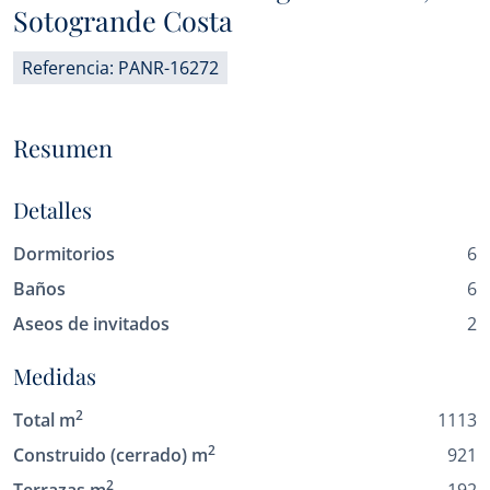
Sotogrande Costa
Referencia: PANR-16272
Resumen
Detalles
Dormitorios
6
Baños
6
Aseos de invitados
2
Medidas
2
Total m
1113
2
Construido (cerrado) m
921
2