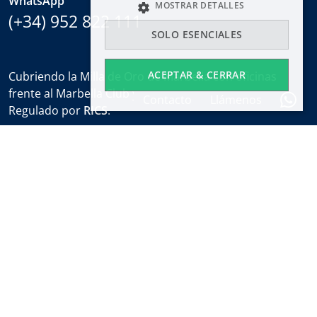
WhatsApp
MOSTRAR DETALLES
(+34) 952 822 111
SOLO ESENCIALES
ACEPTAR & CERRAR
Cubriendo la Milla de Oro de Marbella con oficinas
frente al Marbella Club y en el Puente Romano.
Contacto
Llámenos
Regulado por
RICS
.
Horario de oficina
Lun-Vie:
9:30 a 18:00
Sábados:
10:00 a 14:00 (sales office)
Vacaciones:
cerrado
Alerta semanal de propiedades
Infórmese sobre nuevas propiedades y las últimas
noticias sobre bienes raíces en Marbella antes que
nadie.