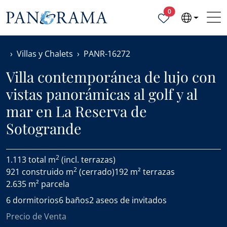
Propiedades selecc
0
Villas y Chalets
PANR-16272
Villa contemporánea de lujo con
vistas panorámicas al golf y al
mar en La Reserva de
Sotogrande
2
1.113 total m
(incl. terrazas)
2
921 construido m
(cerrado)
192 m² terrazas
2.635 m² parcela
6 dormitorios
6 baños
2 aseos de invitados
Precio de Venta