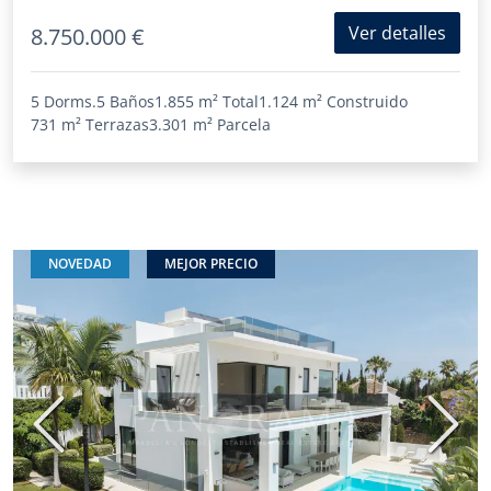
Ver detalles
8.750.000 €
5 Dorms.
5 Baños
1.855 m²
Total
1.124 m²
Construido
731 m²
Terrazas
3.301 m²
Parcela
NOVEDAD
MEJOR PRECIO
Anterior
Sigui