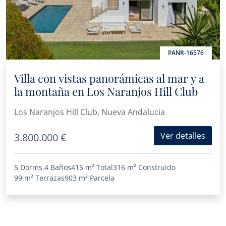
PANR-16576
Villa con vistas panorámicas al mar y a
la montaña en Los Naranjos Hill Club
Los Naranjos Hill Club, Nueva Andalucia
Ver detalles
3.800.000 €
5 Dorms.
4 Baños
415 m²
Total
316 m²
Construido
99 m²
Terrazas
903 m²
Parcela