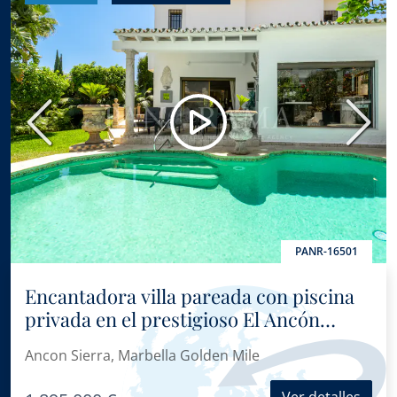
Anterior
Sigui
PANR-16501
Encantadora villa pareada con piscina
privada en el prestigioso El Ancón
Sierra, en la Milla de Oro de Marbella
Ancon Sierra, Marbella Golden Mile