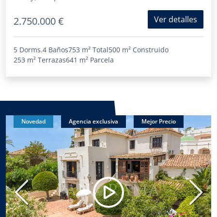
Ver detalles
2.750.000 €
5 Dorms.
4 Baños
753 m²
Total
500 m²
Construido
253 m²
Terrazas
641 m²
Parcela
Novedad
Agencia exclusiva
Mejor Precio
Anterior
Sigui