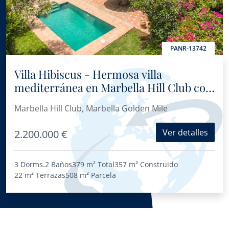
PANR-13742
Villa Hibiscus - Hermosa villa
mediterránea en Marbella Hill Club con
encanto tradicional atemporal
Marbella Hill Club, Marbella Golden Mile
Ver detalles
2.200.000 €
3 Dorms.
2 Baños
379 m²
Total
357 m²
Construido
22 m²
Terrazas
508 m²
Parcela