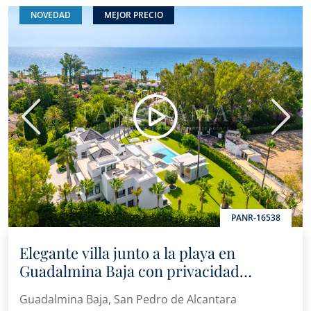
NOVEDAD
MEJOR PRECIO
Anterior
Sigui
PANR-16538
Elegante villa junto a la playa en
Guadalmina Baja con privacidad
excepcional y diseño contemporáneo
Guadalmina Baja, San Pedro de Alcantara