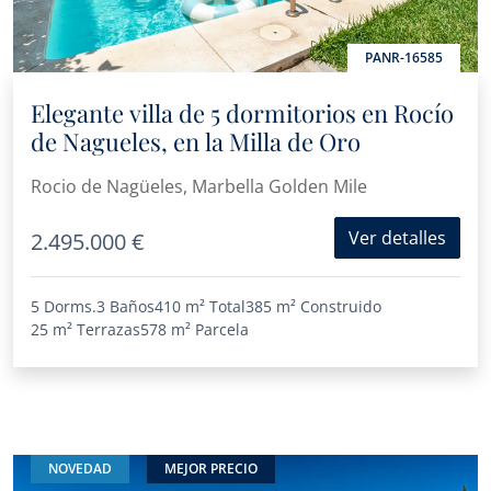
PANR-16585
Elegante villa de 5 dormitorios en Rocío
de Nagueles, en la Milla de Oro
Rocio de Nagüeles, Marbella Golden Mile
Ver detalles
2.495.000 €
5 Dorms.
3 Baños
410 m²
Total
385 m²
Construido
25 m²
Terrazas
578 m²
Parcela
NOVEDAD
MEJOR PRECIO