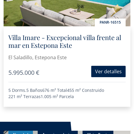
PANR-16515
Villa Imare - Excepcional villa frente al
mar en Estepona Este
El Saladillo, Estepona Este
Ver detalles
5.995.000 €
5 Dorms.
5 Baños
676 m²
Total
455 m²
Construido
221 m²
Terrazas
1.005 m²
Parcela