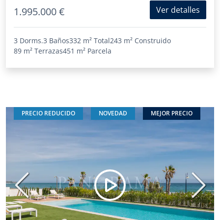
Ver detalles
1.995.000 €
3 Dorms.
3 Baños
332 m²
Total
243 m²
Construido
89 m²
Terrazas
451 m²
Parcela
PRECIO REDUCIDO
NOVEDAD
MEJOR PRECIO
Anterior
Sigui