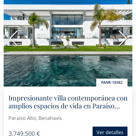
Anterior
Sigui
PANR-16582
Impresionante villa contemporánea con
amplios espacios de vida en Paraíso
Alto, Benahavís
Paraiso Alto, Benahavis
Ver detalles
3.749.500 €