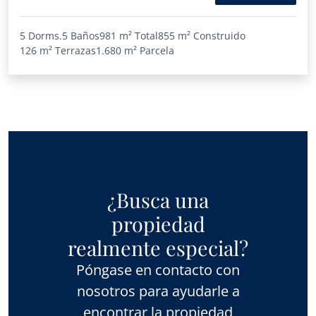
5 Dorms.
5 Baños
981 m²
Total
855 m²
Construido
126 m²
Terrazas
1.680 m²
Parcela
¿Busca una
propiedad
realmente especial?
Póngase en contacto con
nosotros para ayudarle a
encontrar la propiedad