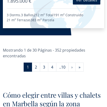
Ver detalles
1.895.000 €
3 Dorms.
3 Baños
212 m²
Total
191 m²
Construido
21 m²
Terrazas
383 m²
Parcela
Mostrando 1 de 30 Páginas - 352 propiedades
encontradas
1
2
3
4
..10
›
»
Cómo elegir entre villas y chalets
en Marbella según la zona