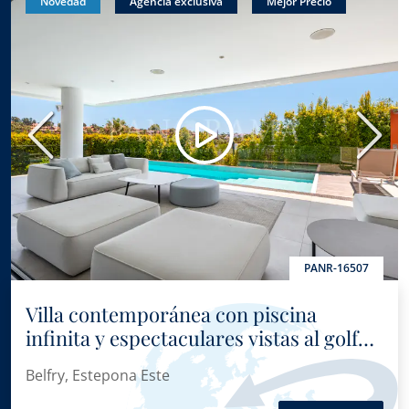
Novedad
Agencia exclusiva
Mejor Precio
Anterior
Sigui
PANR-16507
Villa contemporánea con piscina
infinita y espectaculares vistas al golf
en Belfry, Estepona Este
Belfry, Estepona Este