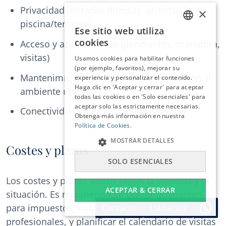
Privacidad (miradas directas, orientación de
×
piscina/terrazas)
Ese sitio web utiliza
ENGLISH
cookies
Acceso y aparcamiento (pendientes, maniobra,
ESPAÑOL
visitas)
Usamos cookies para habilitar funciones
DEUTSCH
(por ejemplo, favoritos), mejorar su
Mantenimiento (jardín, piscina, exposición al
experiencia y personalizar el contenido.
FRANÇAIS
Haga clic en 'Aceptar y cerrar' para aceptar
ambiente marino)
NEDERLANDS
todas las cookies o en 'Solo esenciales' para
aceptar solo las estrictamente necesarias.
Conectividad (internet, cobertura móvil)
Obtenga más información en nuestra
Política de Cookies.
MOSTRAR DETALLES
Costes y plazos
SOLO ESENCIALES
Los costes y plazos varían según la vivienda y la
ACEPTAR & CERRAR
situación. Es recomendable prever un margen
para impuestos, notaría, registro y honorarios
Contacto
Llámenos
profesionales, y planificar el calendario de visitas