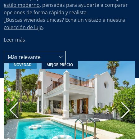
estilo moderno
, pensadas para ayudarte a comparar
opciones de forma rápida y realista.
¿Buscas viviendas únicas? Echa un vistazo a nuestra
colección de lujo
.
Leer más
Más relevante
NOVEDAD
MEJOR PRECIO
Todas las propiedades en venta
Villas y Chalets
Anterior
Sigui