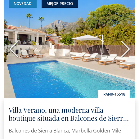
NOVEDAD
MEJOR PRECIO
Anterior
Sigui
PANR-16518
Villa Verano, una moderna villa
boutique situada en Balcones de Sierra
Blanca, en la Milla de Oro
Balcones de Sierra Blanca, Marbella Golden Mile