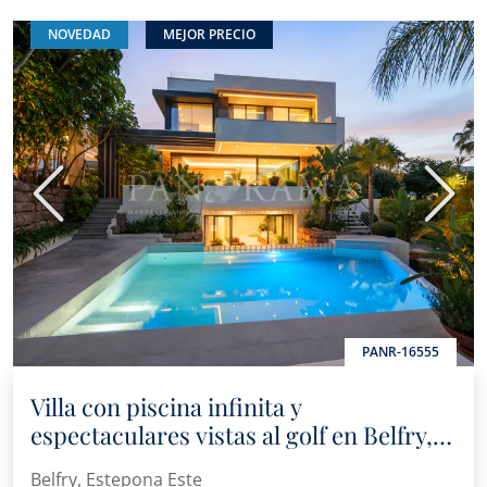
NOVEDAD
MEJOR PRECIO
Anterior
Sigui
PANR-16555
Villa con piscina infinita y
espectaculares vistas al golf en Belfry,
Estepona Este
Belfry, Estepona Este