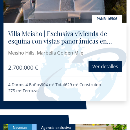
PANR-16506
Villa Meisho | Exclusiva vivienda de
esquina con vistas panorámicas en
Sierra Blanca
Meisho Hills, Marbella Golden Mile
Ver detalles
2.700.000 €
4 Dorms.
4 Baños
904 m²
Total
629 m²
Construido
275 m²
Terrazas
Novedad
Agencia exclusiva